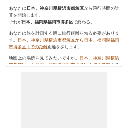
あなたは
日本、神奈川県横浜市都筑区
から飛行時間の計
算を開始します。
それが
日本、福岡県福岡市博多区
で終わる。
あなたは旅を計画する際に旅行距離を知る必要がありま
す。
日本、神奈川県横浜市都筑区から日本、福岡県福岡
市博多区までの距離
距離を探します。
地図上の場所を見てみたいですか。
日本、神奈川県横浜
市都筑区から日本、福岡県福岡市博多区までの地図
をチ
ェックしてください。
あなたは
日本、神奈川県横浜市都筑区から日本、福岡県
福岡市博多区までの方向
を参照することで時間を無駄に
することなく、目的地に着くことができます
あなたの目的地に到達するために必要な駆動時間を認識
していることが重要です。さらに、タスクを計画におけ
る公正なアイデアを提供します。あなたは
日本、神奈川