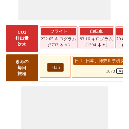
フライト
自転車
CO2
排出量
222.65 キログラム
83.16 キログラム
70.8
対木
(3733 木々)
(1394 木々)
(1
日 1 : 日本、神奈川県横浜
きみの
+
日 2
毎日
1073
旅程