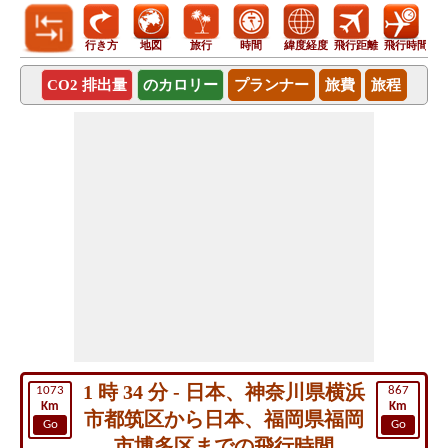
行き方
地図
旅行
時間
緯度経度
飛行距離
飛行時間
CO2 排出量
のカロリー
プランナー
旅費
旅程
1 時 34 分 - 日本、神奈川県横浜
1073
867
Km
Km
市都筑区から日本、福岡県福岡
Go
Go
市博多区までの飛行時間