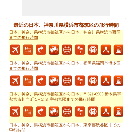
県横浜市都筑区から日本、福岡県福岡市博多区までの移
動時間
知りたい場合がありますので。
すべてのより良い計画にポイントするために必要な最も
最近の日本、神奈川県横浜市都筑区の飛行時間
重要なご旅行の要約を取得しますか。ここに - 旅行は日
日本、神奈川県横浜市都筑区から日本、神奈川県横浜市西区
本、神奈川県横浜市都筑区がら日本、福岡県福岡市博多
までの飛行時間
区から。あなたは自分でより良い
日本、神奈川県横浜市
都筑区から日本、福岡県福岡市博多区までの旅行
を計画
するのに役立ちます。
日本、神奈川県横浜市都筑区から日本、福岡県福岡市博多区
道路の旅の代わりに、長い旅のための飛行を好むだろ
までの飛行時間
う。この場合には、
日本、神奈川県横浜市都筑区から日
本、福岡県福岡市博多区までの飛行距離
を知ることが重
要です。
日本、神奈川県横浜市都筑区から日本、〒321-0965 栃木県宇
あなたは未知の街にしようとしている場合、その場所内
都宮市川向町１−２３ 宇都宮駅までの飛行時間
のルートを知ることが不可欠です。このルートプランナ
ーは、あなたの旅のでの中間点と一緒にあなた
日本、神
奈川県横浜市都筑区から日本、福岡県福岡市博多区まで
日本、神奈川県横浜市都筑区から日本、東京都渋谷区までの
の道路ルートプラン
を与える。
飛行時間