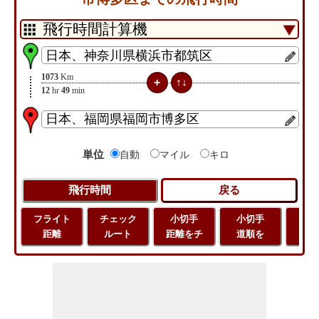
1073
Km
12
hr
49
min
単位
自動
マイル
キロ
フライト
チェック
小切手
小切手
小
距離
ルート
距離をチ
道順を
地