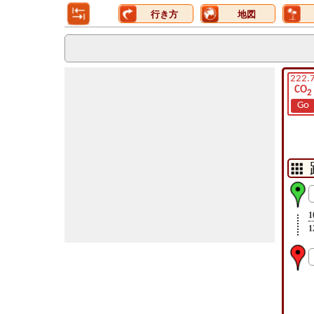
行き方
地図
222.
CO
2
Go
1
1