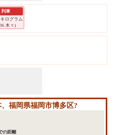
列車
98 キログラム
536 木々)
、福岡県福岡市博多区?
での距離