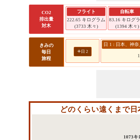
フライト
自転車
CO2
排出量
222.65 キログラム
83.16 キログ
対木
(3733 木々)
(1394 木々)
日 1 : 日本、
きみの
+
日 2
毎日
旅程
どのくらい遠くまで日
107