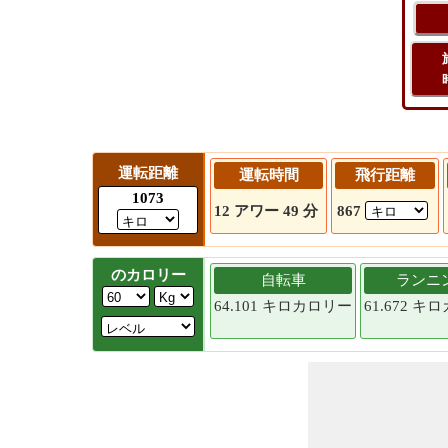
運転距離
運転時間
飛行距離
1073
12 アワー 49 分
867
のカロリー
自転車
ランニ
64.101 キロカロリー
61.672 