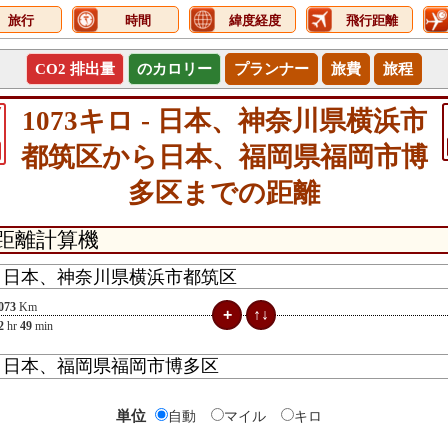
旅行
時間
緯度経度
飛行距離
CO2 排出量
のカロリー
プランナー
旅費
旅程
7
1073キロ - 日本、神奈川県横浜市
都筑区から日本、福岡県福岡市博
多区までの距離
073
Km
2
hr
49
min
単位
自動
マイル
キロ