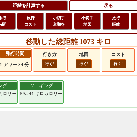
旅行
旅行
小切手
小切手
旅行
時間
コスト
道順を
地図
距離
移動した総距離 1073 キロ
飛行時間
行き方
地図
コスト
行く!
行く!
行く!
1 アワー 34 分
ング
ジョギング
キロカロリー
59.244 キロカロリー