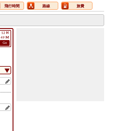
飛行時間
路線
旅費
12
H
49
M
Go