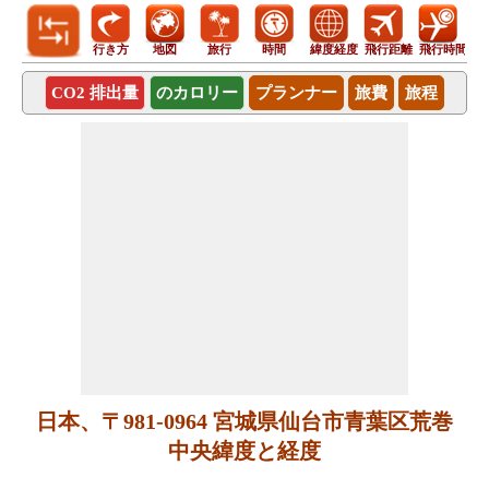
行き方
地図
旅行
時間
緯度経度
飛行距離
飛行時間
CO2 排出量
のカロリー
プランナー
旅費
旅程
日本、〒981-0964 宮城県仙台市青葉区荒巻
中央緯度と経度