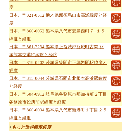
度
日本、〒321-0512 栃木県那須烏山市高瀬緯度と経
度
日本、〒866-0052 熊本県八代市麦島西町７−１５
緯度と経度
日本、〒861-2234 熊本県上益城郡益城町古閑 益
城熊本空港IC緯度と経度
日本、〒319-0202 茨城県笠間市下郷岩間駅緯度と
経度
日本、〒315-0044 茨城県石岡市北根本高浜駅緯度
と経度
日本、〒504-0912 岐阜県各務原市那加桜町２丁目
各務原市役所前駅緯度と経度
日本、〒866-0034 熊本県八代市新港町１丁目２５
緯度と経度
>
もっと世界緯度経度