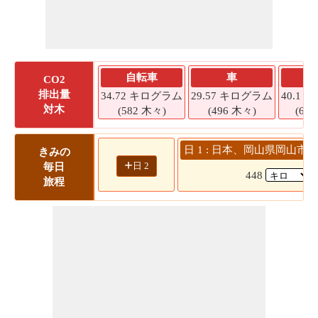
自転車
車
S
CO2
排出量
34.72 キログラム
29.57 キログラム
40.1
対木
(582 木々)
(496 木々)
(67
日 1 : 日本、岡山県岡山市
きみの
+
日 2
毎日
448
旅程