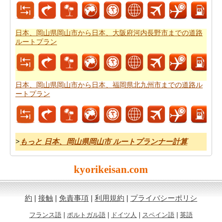
日本、岡山県岡山市から日本、福岡県福岡市博多区まで
の旅行の費用
を得ることができます。
日本、岡山県岡山市から日本、大阪府河内長野市までの道路
ルートプラン
日本、岡山県岡山市から日本、福岡県北九州市までの道路ル
ートプラン
>
もっと 日本、岡山県岡山市 ルートプランナー計算
kyorikeisan.com
約
|
接触
|
免責事項
|
利用規約
|
プライバシーポリシ
フランス語
|
ポルトガル語
|
ドイツ人
|
スペイン語
|
英語