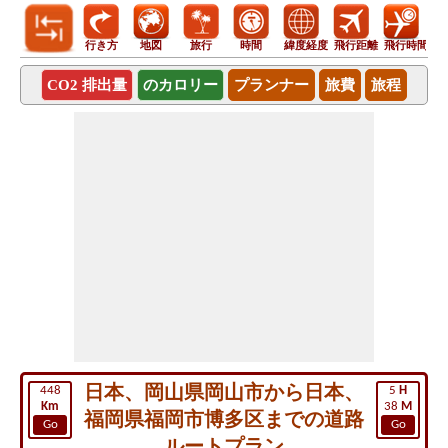
行き方
地図
旅行
時間
緯度経度
飛行距離
飛行時間
CO2 排出量
のカロリー
プランナー
旅費
旅程
日本、岡山県岡山市から日本、
448
5
H
Km
38
M
福岡県福岡市博多区までの道路
Go
Go
ルートプラン