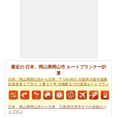
すか。あなたの
日本、岡山県岡山市から日本、福岡県福
岡市博多区までの旅行
を計画しますスマートルートプラ
ンナーを取得することができます。また、あなたの旅の
最後の微細な変化に対応することができます。
あなたが到達するために急いでいる場合ので、あなた
は、飛行機で行くことを好みます。あなたは日本、岡山
県岡山市と日本、福岡県福岡市博多区の間の飛行距離を
知りたいですか。あなたはまた
日本、岡山県岡山市から
日本、福岡県福岡市博多区までの飛行距離
.
あなたは旅に時間の制約を持っていますか。 の場合、あ
最近の 日本、岡山県岡山市 ルートプランナー計
なたは非常によくあなたの時間を管理しなければならな
算
いし、これのためにあなたは
日本、岡山県岡山市から日
日本、岡山県岡山市から日本、〒536-0015 大阪府大阪市城東
本、福岡県福岡市博多区までの飛行時間
を知っている必
区新喜多１丁目３ ２番３１号 京橋駅までの道路ルートプラン
要があります。
あなたのルートを得ることが計画された後、あなたの旅
のために駆動するためのコストの公正な見積もりを有す
日本、岡山県岡山市から日本、広島県庄原市までの道路ルー
トプラン
ることが重要です。あなたはこの旅費計算機を使用して