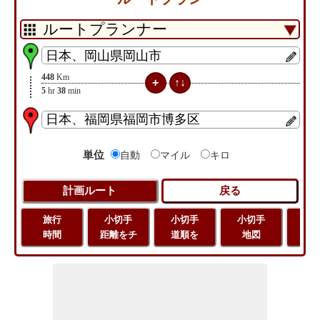
448
Km
5
hr
38
min
単位
自動
マイル
キロ
旅行
小切手
小切手
小切手
旅
時間
距離をチ
道順を
地図
距