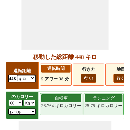
移動した総距離 448 キロ
運転時間
行き方
地図
運転距離
行く!
行く!
448
5 アワー 38 分
のカロリー
自転車
ランニング
26.764 キロカロリー
25.75 キロカロリー
2