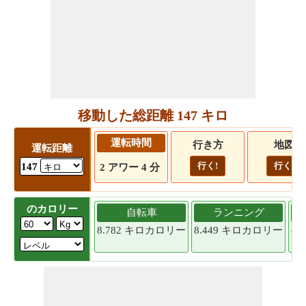
移動した総距離 147 キロ
運転時間
行き方
地図
運転距離
行く!
行く!
147
2 アワー 4 分
のカロリー
自転車
ランニング
8.782 キロカロリー
8.449 キロカロリー
8.