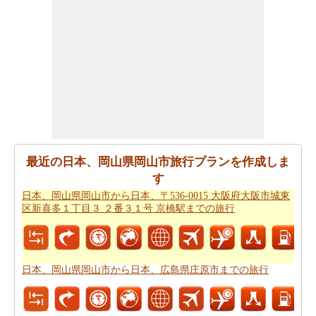
日本、岡山県岡山市が日本、広島県庄原市からの飛ぶこ
とを計画します。
日本、岡山県岡山市から日本、広島県
庄原市までの飛行時間
の推定をしたいですか。
あなたの旅行プランをもらった後、あなたはまた、ルー
トプランナーの助けを借りて計画された
日本、岡山県岡
山市から日本、広島県庄原市までの道路ルートプラン
を
取得したいと思います。
あなたの旅のための全体計画を持った後、あなたはま
最近の日本、岡山県岡山市旅行プランを作成しま
た、旅費の推定値を取得したいと思います。
日本、岡山
す
県岡山市から日本、広島県庄原市までの旅行の費用
をチ
日本、岡山県岡山市から日本、〒536-0015 大阪府大阪市城東
ェックすることができます。
区新喜多１丁目３ ２番３１号 京橋駅までの旅行
日本、岡山県岡山市から日本、広島県庄原市までの旅行