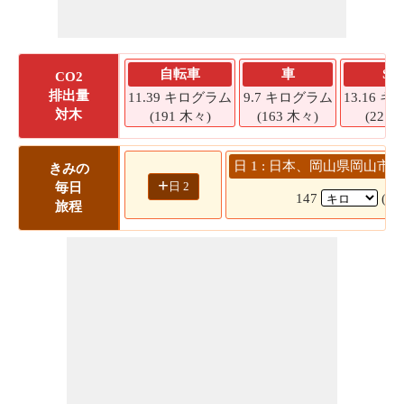
自転車
車
SU
CO2
排出量
11.39 キログラム
9.7 キログラム
13.16 
対木
(191 木々)
(163 木々)
(221 
日 1 : 日本、岡山県岡山市 
きみの
+
日 2
毎日
147
(2
旅程