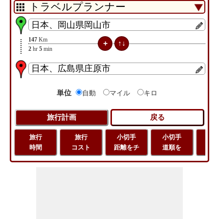
147
Km
2
hr
5
min
単位
自動
マイル
キロ
旅行
旅行
小切手
小切手
小
時間
コスト
距離をチ
道順を
地