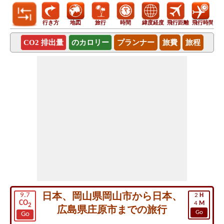
行き方
地図
旅行
時間
緯度経度
飛行距離
飛行時間
CO2 排出量
のカロリー
プランナー
旅費
旅程
日本、岡山県岡山市から日本、
9.7
2
H
CO
4
M
2
広島県庄原市までの旅行
Go
Go