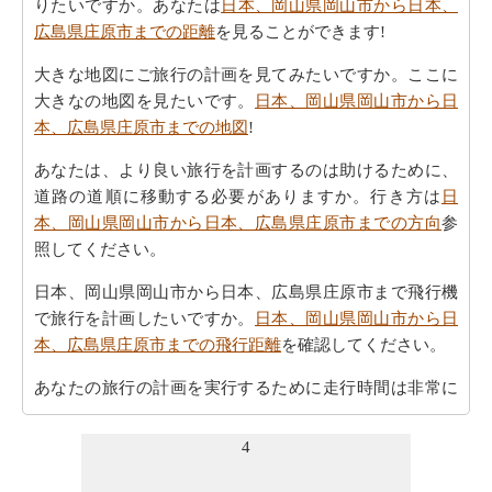
りたいですか。あなたは
日本、岡山県岡山市から日本、
広島県庄原市までの距離
を見ることができます!
大きな地図にご旅行の計画を見てみたいですか。ここに
大きなの地図を見たいです。
日本、岡山県岡山市から日
本、広島県庄原市までの地図
!
あなたは、より良い旅行を計画するのは助けるために、
道路の道順に移動する必要がありますか。行き方は
日
本、岡山県岡山市から日本、広島県庄原市までの方向
参
照してください。
日本、岡山県岡山市から日本、広島県庄原市まで飛行機
で旅行を計画したいですか。
日本、岡山県岡山市から日
本、広島県庄原市までの飛行距離
を確認してください。
あなたの旅行の計画を実行するために走行時間は非常に
重要です。ここでおおよその時間を取得することによ
り、あなたの旅行を計画-
日本、岡山県岡山市から日本、
4
広島県庄原市までの移動時間
。