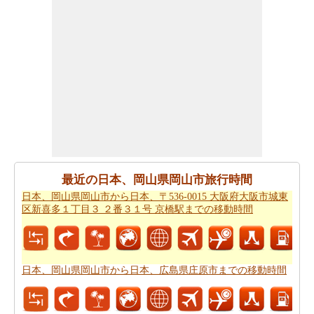
要があります。
日本、岡山県岡山市から日本、広島県庄
原市までの距離
を探します
日本、岡山県岡山市 から日本、広島県庄原市まで 飛行機
で飛びます、距離がどのぐらいかかります。
日本、岡山
県岡山市から日本、広島県庄原市までの飛行距離
確認し
てください。
日本、岡山県岡山市から日本、広島県庄原市までの旅行
する方法については、旅行の要約を取得します。
あなたはいつも道路で旅行中に多くの時間を費やすこと
最近の日本、岡山県岡山市旅行時間
はできません。あなたは飛行機で行く方が良いかもしれ
日本、岡山県岡山市から日本、〒536-0015 大阪府大阪市城東
ません。
日本、岡山県岡山市から日本、広島県庄原市ま
区新喜多１丁目３ ２番３１号 京橋駅までの移動時間
での飛行時間
をもらいます。
新しい場所に行くの後、あなたの目的地へのルートを知
ることが重要です。場合はルートを認識していません、
日本、岡山県岡山市から日本、広島県庄原市までの移動時間
あなたは
日本、岡山県岡山市から日本、広島県庄原市ま
での道路ルートプラン
をチェックすることができます。