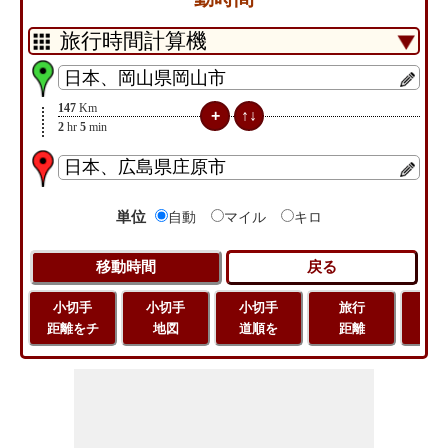
147
Km
2
hr
5
min
単位
自動
マイル
キロ
小切手
小切手
小切手
旅行
緯
距離をチ
地図
道順を
距離
経