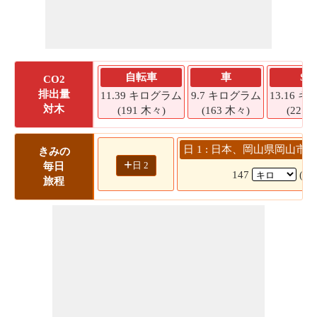
自転車
車
SU
CO2
排出量
11.39 キログラム
9.7 キログラム
13.16 
対木
(191 木々)
(163 木々)
(221 
日 1 : 日本、岡山県岡山市 
きみの
+
日 2
毎日
147
(2
旅程