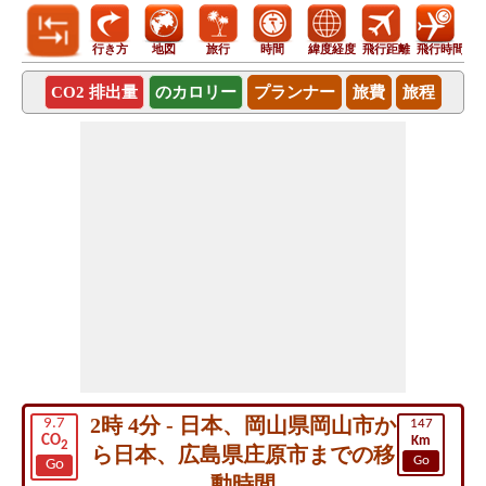
行き方
地図
旅行
時間
緯度経度
飛行距離
飛行時間
CO2 排出量
のカロリー
プランナー
旅費
旅程
2時 4分 - 日本、岡山県岡山市か
9.7
147
CO
Km
2
ら日本、広島県庄原市までの移
Go
Go
動時間