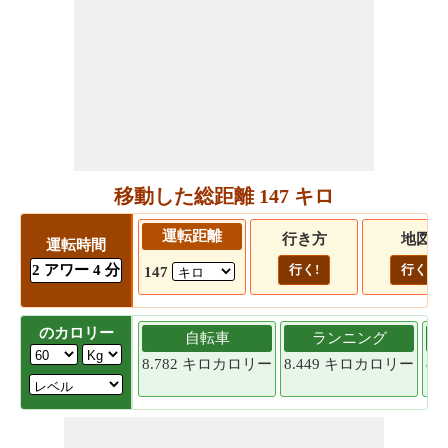
移動した総距離 147 キロ
運転距離
行き方
地図
運転時間
2 アワー 4 分
行く!
行く!
147
のカロリー
自転車
ランニング
8.782 キロカロリー
8.449 キロカロリー
8.