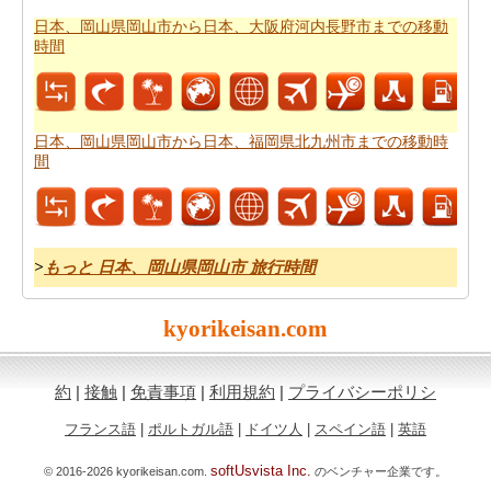
燃料費は、道路の旅行を計画する際に考慮すべきもう一
日本、岡山県岡山市から日本、大阪府河内長野市までの移動
時間
つの重要な要因であります。
日本、岡山県岡山市から日
本、広島県庄原市までの旅行の費用
をしたいですか。
日本、岡山県岡山市から日本、福岡県北九州市までの移動時
間
>
もっと 日本、岡山県岡山市 旅行時間
kyorikeisan.com
約
|
接触
|
免責事項
|
利用規約
|
プライバシーポリシ
フランス語
|
ポルトガル語
|
ドイツ人
|
スペイン語
|
英語
softUsvista Inc.
© 2016-2026 kyorikeisan.com.
のベンチャー企業です。