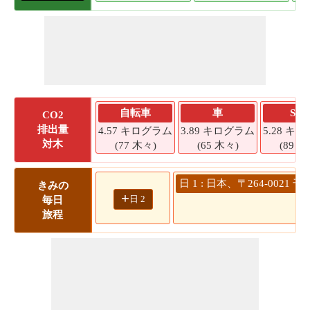
自転車
車
SU
CO2
排出量
4.57 キログラム
3.89 キログラム
5.28 キ
対木
(77 木々)
(65 木々)
(89 木
日 1 : 日本、〒264-00
きみの
+
日 2
毎日
旅程