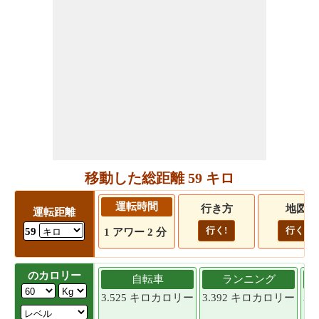
移動した総距離 59 キロ
運転時間
行き方
地図
運転距離
行く!
行く!
59
1 アワー 2 分
のカロリー
自転車
ランニング
3.525 キロカロリー
3.392 キロカロリー
3.