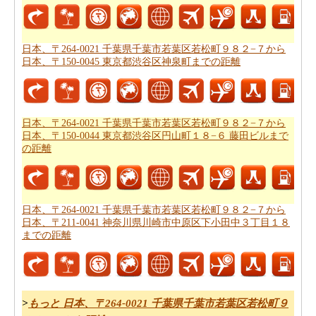
県千葉市若葉区若松町９８２−７から日本、〒150-0044
東京都渋谷区円山町１８−６ 藤田ビルまで計ります。
日本、〒264-0021 千葉県千葉市若葉区若松町９８２−７から
日本、〒264-0021 千葉県千葉市若葉区若松町９８２−７
日本、〒150-0045 東京都渋谷区神泉町までの距離
から日本、〒150-0044 東京都渋谷区円山町１８−６ 藤田
ビルまで良プランが欲しいですか。知る事はどの方を使
って
日本、〒264-0021 千葉県千葉市若葉区若松町９８２
−７から日本、〒150-0044 東京都渋谷区円山町１８−６ 藤
日本、〒264-0021 千葉県千葉市若葉区若松町９８２−７から
田ビルまでの旅行
するんです。
日本、〒150-0044 東京都渋谷区円山町１８−６ 藤田ビルまで
の距離
道路走行は疲れて感じますか。飛行機で飛びてかかる時
間は知りたいんですか。
日本、〒264-0021 千葉県千葉市
若葉区若松町９８２−７から日本、〒150-0044 東京都渋
日本、〒264-0021 千葉県千葉市若葉区若松町９８２−７から
谷区円山町１８−６ 藤田ビルまでの飛行時間
チェックし
日本、〒211-0041 神奈川県川崎市中原区下小田中３丁目１８
ます。
までの距離
それはあなたの旅のルートを計画するのは面倒ですか？
このルートプランナーは、
日本、〒264-0021 千葉県千葉
市若葉区若松町９８２−７から日本、〒150-0044 東京都
>
もっと 日本、〒264-0021 千葉県千葉市若葉区若松町９
渋谷区円山町１８−６ 藤田ビルまでの道路ルートプラン