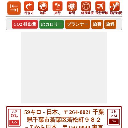
行き方
地図
旅行
時間
緯度経度
飛行距離
飛行時間
CO2 排出量
のカロリー
プランナー
旅費
旅程
59キロ - 日本、〒264-0021 千葉
3.9
1
H
CO
2
M
2
県千葉市若葉区若松町９８２
Go
Go
−７から日本、〒150-0044 東京