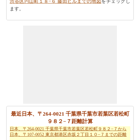
渋谷区円山町１８−６ 藤田ビルまでの地図
をチェックし
ます。
走行距離のとはべつに駆動方向も必要ですか。
日本、〒
264-0021 千葉県千葉市若葉区若松町９８２−７から日
本、〒150-0044 東京都渋谷区円山町１８−６ 藤田ビルま
での方向
を参照して下さい。
日本、〒264-0021 千葉県千葉市若葉区若松町９８２−７
から日本、〒150-0044 東京都渋谷区円山町１８−６ 藤田
ビルまで 飛行機で飛びます、距離がどのぐらいかかりま
す。
日本、〒264-0021 千葉県千葉市若葉区若松町９８２
−７から日本、〒150-0044 東京都渋谷区円山町１８−６ 藤
田ビルまでの飛行距離
はチェックします。
走行時間は走行距離といっように大切な事です。その
為、あなたは
日本、〒264-0021 千葉県千葉市若葉区若松
最近日本、〒264-0021 千葉県千葉市若葉区若松町
町９８２−７から日本、〒150-0044 東京都渋谷区円山町
９８２−７距離計算
１８−６ 藤田ビルまでの移動時間
からひつようです。走
日本、〒264-0021 千葉県千葉市若葉区若松町９８２−７から
日本、〒107-0052 東京都港区赤坂２丁目１０−７までの距離
行距離をつかってしょよう時間は日本、〒264-0021 千葉