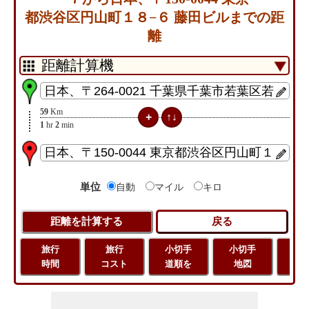
都渋谷区円山町１８−６ 藤田ビルまでの距
離
59
Km
1
hr
2
min
単位
自動
マイル
キロ
旅行
旅行
小切手
小切手
旅
時間
コスト
道順を
地図
距