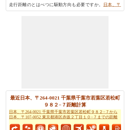
走行距離のとはべつに駆動方向も必要ですか。
日本、〒
264-0021 千葉県千葉市若葉区若松町９８２−７から日
本、〒107-0052 東京都港区赤坂２丁目１０−７までの方
向
を参照して下さい。
日本、〒264-0021 千葉県千葉市若葉区若松町９８２−７
から日本、〒107-0052 東京都港区赤坂２丁目１０−７ま
で 飛行機で飛びます、距離がどのぐらいかかります。
日
本、〒264-0021 千葉県千葉市若葉区若松町９８２−７か
ら日本、〒107-0052 東京都港区赤坂２丁目１０−７まで
の飛行距離
はチェックします。
走行時間は走行距離といっように大切な事です。その
為、あなたは
日本、〒264-0021 千葉県千葉市若葉区若松
町９８２−７から日本、〒107-0052 東京都港区赤坂２丁
最近日本、〒264-0021 千葉県千葉市若葉区若松町
目１０−７までの移動時間
からひつようです。走行距離を
９８２−７距離計算
つかってしょよう時間は日本、〒264-0021 千葉県千葉市
日本、〒264-0021 千葉県千葉市若葉区若松町９８２−７から
日本、〒107-0052 東京都港区赤坂２丁目１０−７までの距離
若葉区若松町９８２−７から日本、〒107-0052 東京都港
区赤坂２丁目１０−７まで計ります。