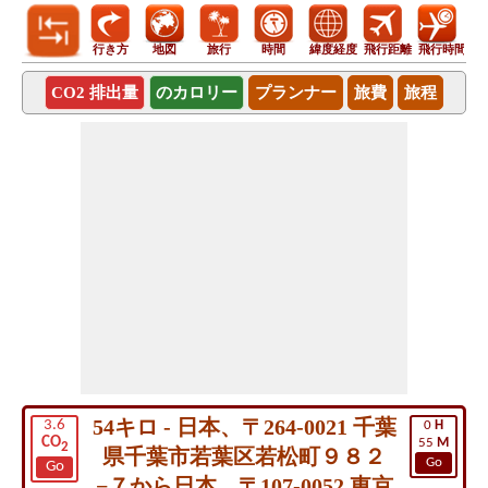
行き方
地図
旅行
時間
緯度経度
飛行距離
飛行時間
CO2 排出量
のカロリー
プランナー
旅費
旅程
54キロ - 日本、〒264-0021 千葉
3.6
0
H
CO
55
M
2
県千葉市若葉区若松町９８２
Go
Go
−７から日本、〒107-0052 東京