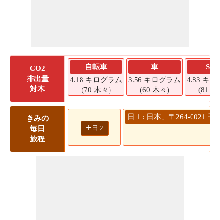
自転車
車
SU
CO2
排出量
4.18 キログラム
3.56 キログラム
4.83 キ
対木
(70 木々)
(60 木々)
(81 木
日 1 : 日本、〒264-00
きみの
+
日 2
毎日
旅程