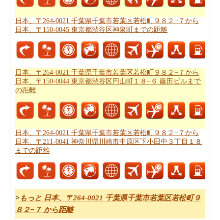
日本、〒264-0021 千葉県千葉市若葉区若松町９８２−７
日本、〒264-0021 千葉県千葉市若葉区若松町９８２−７から
から日本、〒107-0052 東京都港区赤坂２丁目１０−７ま
日本、〒150-0045 東京都渋谷区神泉町までの距離
で良プランが欲しいですか。知る事はどの方を使って
日
本、〒264-0021 千葉県千葉市若葉区若松町９８２−７か
ら日本、〒107-0052 東京都港区赤坂２丁目１０−７まで
の旅行
するんです。
日本、〒264-0021 千葉県千葉市若葉区若松町９８２−７から
日本、〒150-0044 東京都渋谷区円山町１８−６ 藤田ビルまで
道路走行は疲れて感じますか。飛行機で飛びてかかる時
の距離
間は知りたいんですか。
日本、〒264-0021 千葉県千葉市
若葉区若松町９８２−７から日本、〒107-0052 東京都港
区赤坂２丁目１０−７までの飛行時間
チェックします。
日本、〒264-0021 千葉県千葉市若葉区若松町９８２−７から
日本、〒211-0041 神奈川県川崎市中原区下小田中３丁目１８
それはあなたの旅のルートを計画するのは面倒ですか？
までの距離
このルートプランナーは、
日本、〒264-0021 千葉県千葉
市若葉区若松町９８２−７から日本、〒107-0052 東京都
港区赤坂２丁目１０−７までの道路ルートプラン
提供しま
す。
>
もっと 日本、〒264-0021 千葉県千葉市若葉区若松町９
あなたは、道路に旅行を取ることを計画していますか？
８２−７ から距離