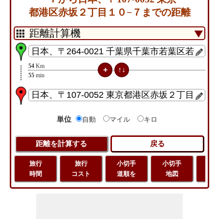
都港区赤坂２丁目１０−７までの距離
54
Km
55
min
単位
自動
マイル
キロ
旅行
旅行
小切手
小切手
旅
時間
コスト
道順を
地図
距