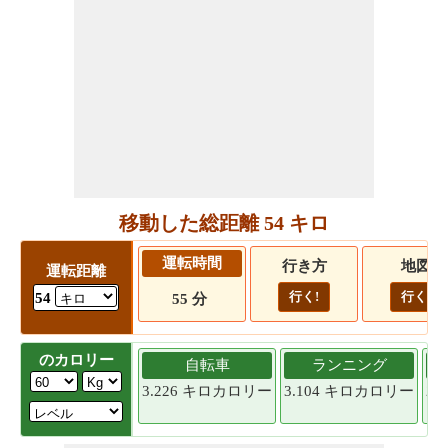
移動した総距離 54 キロ
運転時間
行き方
地図
運転距離
行く!
行く!
54
55 分
のカロリー
自転車
ランニング
3.226 キロカロリー
3.104 キロカロリー
2.