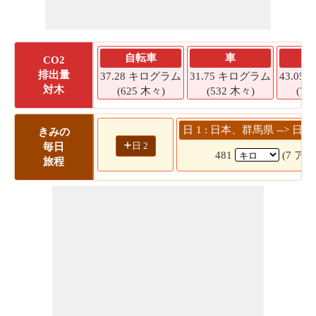
自転車
車
CO2
排出量
37.28 キログラム
31.75 キログラム
43.0
対木
(625 木々)
(532 木々)
(72
日 1 : 日本、群馬県 -->
きみの
+
日 2
毎日
481
(7 アワ
旅程