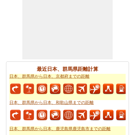
の移動時間
からひつようです。走行距離をつかってしょ
よう時間は日本、群馬県から日本、兵庫県宝塚市まで計
ります。
日本、群馬県から日本、兵庫県宝塚市まで良プランが欲
しいですか。知る事はどの方を使って
日本、群馬県から
日本、兵庫県宝塚市までの旅行
するんです。
道路走行は疲れて感じますか。飛行機で飛びてかかる時
間は知りたいんですか。
日本、群馬県から日本、兵庫県
最近日本、群馬県距離計算
宝塚市までの飛行時間
チェックします。
日本、群馬県から日本、京都府までの距離
それはあなたの旅のルートを計画するのは面倒ですか？
このルートプランナーは、
日本、群馬県から日本、兵庫
県宝塚市までの道路ルートプラン
提供します。
日本、群馬県から日本、和歌山県までの距離
あなたは、道路に旅行を取ることを計画していますか？
あなたはこの旅行で過ごすことになります燃料費の見積
もりをしたいですか？
日本、群馬県から日本、兵庫県宝
日本、群馬県から日本、鹿児島県鹿児島市までの距離
塚市までの旅行の費用
を確認してください。