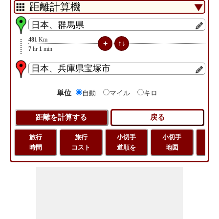
481
Km
7
hr
1
min
単位
自動
マイル
キロ
旅行
旅行
小切手
小切手
旅
時間
コスト
道順を
地図
距