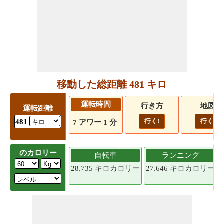
移動した総距離 481 キロ
運転時間
行き方
地図
運転距離
行く!
行く!
481
7 アワー 1 分
のカロリー
自転車
ランニング
28.735 キロカロリー
27.646 キロカロリー