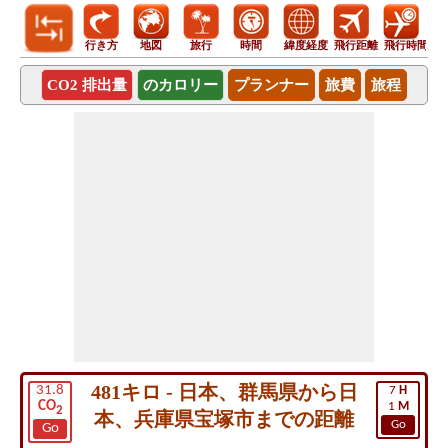
行き方
地図
旅行
時間
緯度経度
飛行距離
飛行時間
CO2 排出量
のカロリー
プランナー
旅費
旅程
481キロ - 日本、群馬県から日
31.8
7
H
CO
1
M
2
本、兵庫県宝塚市までの距離
Go
Go