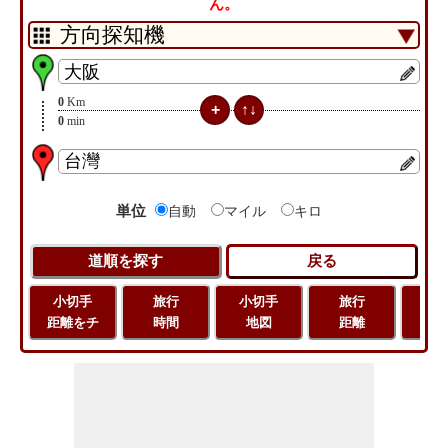
ん。
0
Km
0
min
単位
自動
マイル
キロ
小切手
旅行
小切手
旅行
緯
距離をチ
時間
地図
距離
経