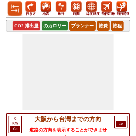
行き方
地図
旅行
時間
緯度経度
飛行距離
飛行時間
CO2 排出量
のカロリー
プランナー
旅費
旅程
大阪から台灣までの方向
0
Km
Go
Go
道路の方向を表示することができませ