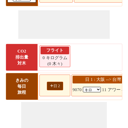
フライト
CO2
排出量
0 キログラム
対木
(0 木々)
日 1 : 大阪 --> 台灣
きみの
+
日 2
毎日
9070
11 アワー 46
旅程