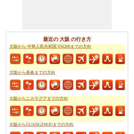
をチェックしてください。大阪から台灣までの自分がよ
り良いあなたの旅行を計画するのに役立ちます。
道路で旅行するのは疲れましたか。大阪から台灣まで、
あなたは飛ぶことができます。旅行する前に
大阪から台
灣までの飛行時間
をチェックして下さい。
最近の 大阪 の行き方
大阪から 中華人民共和国 050200までの方向
あなたはそれが確からしいの停止ポイントとあなたの旅
の途中でポイントを与えマップたいですか。
大阪から台
灣までの道路ルートプラン
はあなたがチェックすること
をお勧めします。
大阪から長春までの方向
あなたのルートを得ることが計画された後、あなたの旅
のために駆動するためのコストの公正な見積もりを有す
ることが重要です。あなたはこの
大阪から台灣までの旅
大阪からニカラグアまでの方向
行の費用
の旅行の費用を得ることができます。
大阪からGUANGZHOUまでの方向