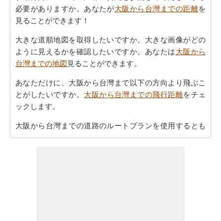
必要がありますか。あなたが
大阪から台灣までの距離
を
見ることができます！
大きな道順地図を取得したいですか。大きな画像がどの
ように見えるかを確認したいですか。あなたは
大阪から
台灣までの地図
見ることができます。
あなただけに、大阪から台灣まで以下の方向より飛ぶこ
とがしたいですか。
大阪から台灣までの飛行距離
をチェ
ックします。
大阪から台灣までの道路のルートプランを使用するとも
あなたはまた、旅行時間を知りたいかもしれません。あ
なたは
大阪から台灣までの移動時間
国名>を見つけること
ができます。これは、あなたに大阪から台灣までの駆動
過ごすことになりますどのくらいの時間を推定するのに
役立ちます。
あなたの旅行を計画するために単一のビューで上記のす
べての情報が必要ですか。
大阪から台灣までの旅行
方法