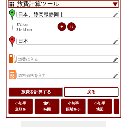
172
Km
2
hr
48
min
小切手
旅行
小切手
小切手
旅
道順を
時間
距離をチ
地図
距