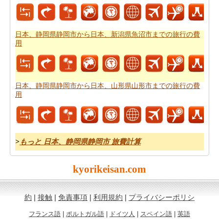
日本、静岡県静岡市から日本、新潟県魚沼市までの旅行の費
用
日本、静岡県静岡市から日本、山形県山形市までの旅行の費
用
>
もっと 日本、静岡県静岡市 旅費計算
kyorikeisan.com
約
|
接触
|
免責事項
|
利用規約
|
プライバシーポリシ
フランス語
|
ポルトガル語
|
ドイツ人
|
スペイン語
|
英語