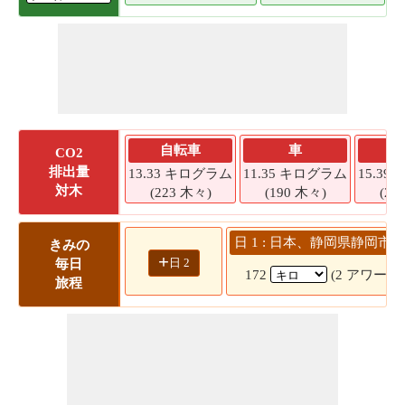
自転車
車
CO2
排出量
13.33 キログラム
11.35 キログラム
15.3
対木
(223 木々)
(190 木々)
(25
日 1 : 日本、静岡県静岡市 --
きみの
+
日 2
毎日
172
(2 アワー 47
旅程