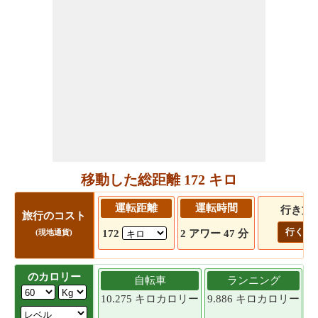
移動した総距離 172 キロ
運転距離
運転時間
行き方
旅行のコスト
行く!
172
2 アワー 47 分
(現地通貨)
のカロリー
自転車
ランニング
10.275 キロカロリー
9.886 キロカロリー
9