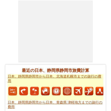
るために、旅行時間を知りたいかもしれません。あなた
は
日本、静岡県静岡市から日本までの移動時間
を取得す
ることができます。
あなたは道路の旅の代わりに飛行を取ることによって、
時間と労力を節約しますか。このケースでは、
日本、静
岡県静岡市から日本までの飛行距離
を認識する必要があ
ります。
あなたは飛行機で旅行している場合、また、あなたの旅
のために必要な飛行時間を知りたいかもしれません。あ
なたは
日本、静岡県静岡市から日本までの飛行時間
を得
ることができます。
最近の日本、静岡県静岡市旅費計算
日本、静岡県静岡市から日本、北海道札幌市までの旅行の費
あなたは道路で旅行すると停止点やあなたの旅行の途中
用
可能性を知りたいことを決定した場合、あなたの
日本、
静岡県静岡市から日本までの道路ルートプラン
を計画
し、あなたのルートプランナーを使用することができま
す。
日本、静岡県静岡市から日本、青森県 津軽地方までの旅行の
費用