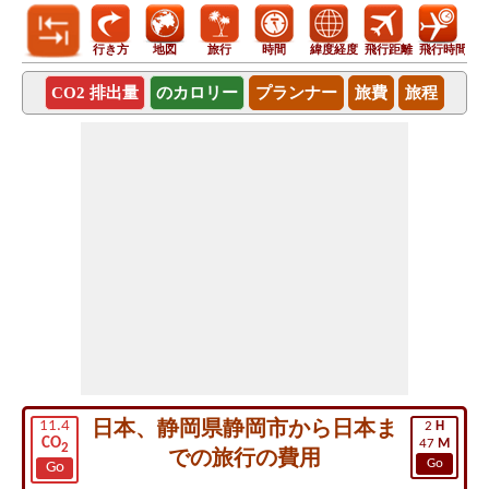
行き方
地図
旅行
時間
緯度経度
飛行距離
飛行時間
CO2 排出量
のカロリー
プランナー
旅費
旅程
日本、静岡県静岡市から日本ま
11.4
2
H
CO
47
M
2
での旅行の費用
Go
Go