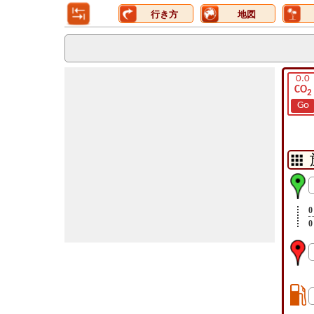
行き方
地図
0.0
CO
2
Go
0
0