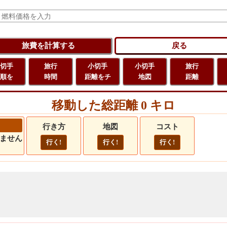
切手
旅行
小切手
小切手
旅行
順を
時間
距離をチ
地図
距離
移動した総距離 0 キロ
行き方
地図
コスト
ません
行く!
行く!
行く!