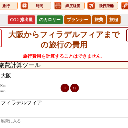
旅行
時間
緯度経度
飛行距離
CO2 排出量
のカロリー
プランナー
旅費
旅程
大阪からフィラデルフィアまで
の旅行の費用
旅行費用を計算することはできません。
Km
min