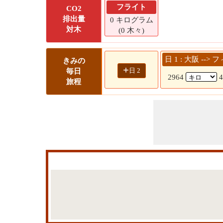
フライト
CO2
排出量
0 キログラム
対木
(0 木々)
日 1 : 大阪 --
きみの
+
日 2
毎日
2964
旅程