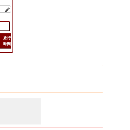
旅行
緯度
フライト
フライト
チェック
時間
経度
距離
時間
ルート