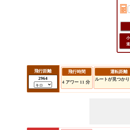
小
道
飛行距離
飛行時間
運転距離
2964
ルートが見つかり
4 アワー 11 分