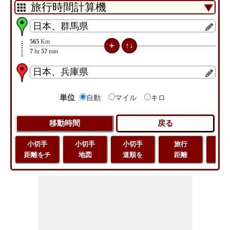
565
Km
7
hr
57
min
単位
自動
マイル
キロ
小切手
小切手
小切手
旅行
緯
距離をチ
地図
道順を
距離
経