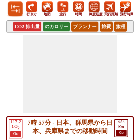
行き方
地図
旅行
時間
緯度経度
飛行距離
飛行時間
CO2 排出量
のカロリー
プランナー
旅費
旅程
7時 57分 - 日本、群馬県から日
117.2
565
CO
Km
2
本、兵庫県までの移動時間
Go
Go