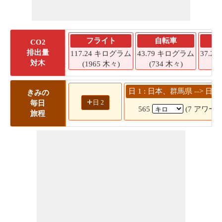
フライト
自転車
CO2
排出量
117.24 キログラム
43.79 キログラム
37.2
対木
(1965 木々)
(734 木々)
(6
日 1 : 日本、群馬県 --> 
きみの
+
日 2
毎日
565
(7 アワー 5
旅程