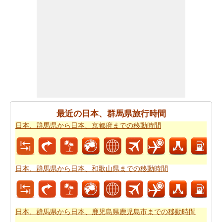
距離がどのぐらいかかります。
日本、群馬県から日本、
兵庫県までの飛行距離
確認してください。
日本、群馬県から日本、兵庫県までの旅行
する方法につ
いては、旅行の要約を取得します。
あなたはいつも道路で旅行中に多くの時間を費やすこと
はできません。あなたは飛行機で行く方が良いかもしれ
ません。
日本、群馬県から日本、兵庫県までの飛行時間
をもらいます。
最近の日本、群馬県旅行時間
新しい場所に行くの後、あなたの目的地へのルートを知
日本、群馬県から日本、京都府までの移動時間
ることが重要です。場合はルートを認識していません、
あなたは
日本、群馬県から日本、兵庫県までの道路ルー
トプラン
をチェックすることができます。
日本、群馬県から日本、和歌山県までの移動時間
燃料費は、道路の旅行を計画する際に考慮すべきもう一
つの重要な要因であります。
日本、群馬県から日本、兵
庫県までの旅行の費用
をしたいですか。
日本、群馬県から日本、鹿児島県鹿児島市までの移動時間