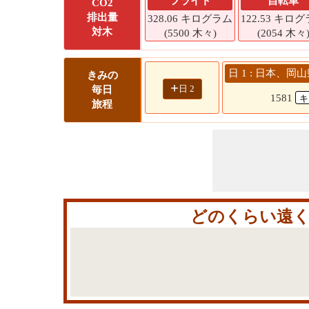
フライト
自転車
CO2
排出量
328.06 キログラム
122.53 キロ
対木
(5500 木々)
(2054 木々
日 1 : 日本、岡
きみの
+
日 2
毎日
1581
旅程
どのくらい遠く