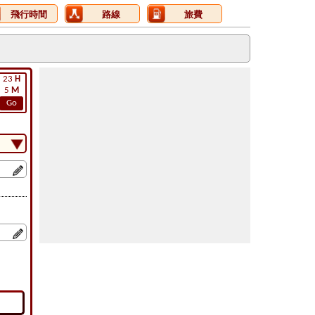
飛行時間
路線
旅費
23
H
5
M
Go