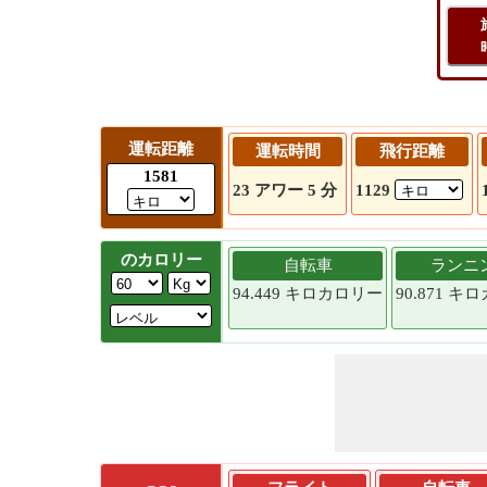
運転距離
運転時間
飛行距離
1581
23 アワー 5 分
1129
のカロリー
自転車
ランニ
94.449 キロカロリー
90.871 