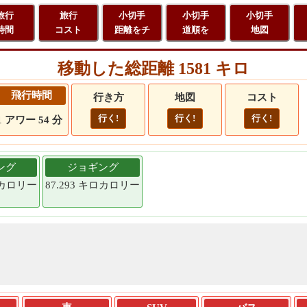
旅行
旅行
小切手
小切手
小切手
時間
コスト
距離をチ
道順を
地図
移動した総距離 1581 キロ
飛行時間
行き方
地図
コスト
行く!
行く!
行く!
1 アワー 54 分
ング
ジョギング
キロカロリー
87.293 キロカロリー