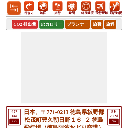
行き方
地図
旅行
時間
緯度経度
飛行距離
飛行時間
CO2 排出量
のカロリー
プランナー
旅費
旅程
日本、〒771-0213 徳島県板野郡
437
5
H
Km
23
M
松茂町豊久朝日野１６−２ 徳島
Go
Go
飛行場（徳島阿波おどり空港）