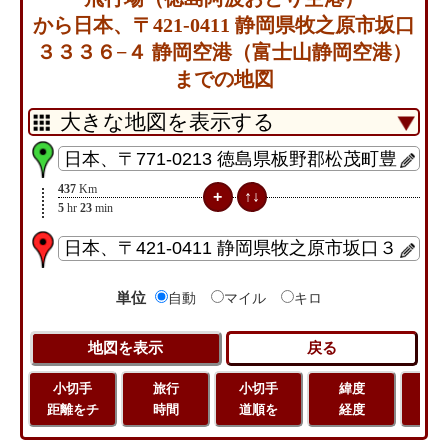
から日本、〒421-0411 静岡県牧之原市坂口
３３３６−４ 静岡空港（富士山静岡空港）
までの地図
437
Km
5
hr
23
min
単位
自動
マイル
キロ
小切手
旅行
小切手
緯度
旅
距離をチ
時間
道順を
経度
距