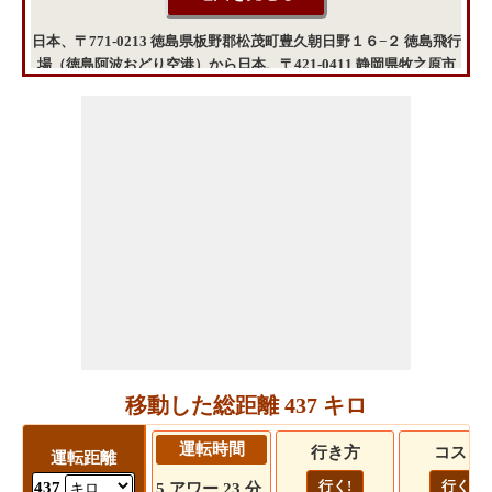
日本、〒771-0213 徳島県板野郡松茂町豊久朝日野１６−２ 徳島飛行
場（徳島阿波おどり空港）から日本、〒421-0411 静岡県牧之原市
坂口３３３６−４ 静岡空港（富士山静岡空港）までの地図
移動した総距離 437 キロ
運転時間
行き方
コスト
運転距離
行く!
行く!
437
5 アワー 23 分