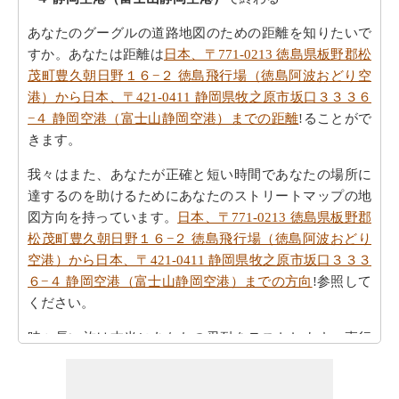
あなたのグーグルの道路地図のための距離を知りたいで
すか。あなたは距離は
日本、〒771-0213 徳島県板野郡松
茂町豊久朝日野１６−２ 徳島飛行場（徳島阿波おどり空
港）から日本、〒421-0411 静岡県牧之原市坂口３３３６
−４ 静岡空港（富士山静岡空港）までの距離
!ることがで
きます。
我々はまた、あなたが正確と短い時間であなたの場所に
達するのを助けるためにあなたのストリートマップの地
図方向を持っています。
日本、〒771-0213 徳島県板野郡
松茂町豊久朝日野１６−２ 徳島飛行場（徳島阿波おどり
空港）から日本、〒421-0411 静岡県牧之原市坂口３３３
６−４ 静岡空港（富士山静岡空港）までの方向
!参照して
ください。
時々長い旅は本当にあなたの忍耐をテストします。直行
便での距離はどのくらいだろうか。
日本、〒771-0213 徳
島県板野郡松茂町豊久朝日野１６−２ 徳島飛行場（徳島