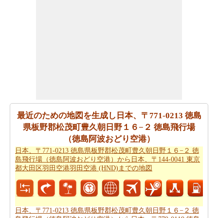
阿波おどり空港）から日本、〒421-0411 静岡県牧之原市
坂口３３３６−４ 静岡空港（富士山静岡空港）までの飛
行距離
を確認してください。
旅行時間は賢明に手であなたの時間を過ごすことが重要
です。あなたは
日本、〒771-0213 徳島県板野郡松茂町豊
久朝日野１６−２ 徳島飛行場（徳島阿波おどり空港）か
ら日本、〒421-0411 静岡県牧之原市坂口３３３６−４ 静
岡空港（富士山静岡空港）までの移動時間
を見つけるこ
とができます。
最近のための地図を生成し日本、〒771-0213 徳島
すべてのより良い計画にポイントするために必要な最も
県板野郡松茂町豊久朝日野１６−２ 徳島飛行場
重要なご旅行の要約を取得しますか。ここに - 旅行は
日
（徳島阿波おどり空港）
本、〒771-0213 徳島県板野郡松茂町豊久朝日野１６−２
日本、〒771-0213 徳島県板野郡松茂町豊久朝日野１６−２ 徳
徳島飛行場（徳島阿波おどり空港）から日本、〒421-
島飛行場（徳島阿波おどり空港）から日本、〒144-0041 東京
0411 静岡県牧之原市坂口３３３６−４ 静岡空港（富士山
都大田区羽田空港羽田空港 (HND)までの地図
静岡空港）までの旅行
を計画するのに役立ちます。
ご旅行中の時間的な制約がありましたか。より良いあな
たの飛行時間を管理するために探しますか。あなたは
日
日本、〒771-0213 徳島県板野郡松茂町豊久朝日野１６−２ 徳