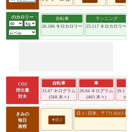
のカロリー
自転車
ランニング
26.106 キロカロリー
25.117 キロカロリー
自転車
車
CO2
排出量
33.87 キログラム
28.84 キログラム
39.1
対木
(568 木々)
(483 木々)
(65
日 1 : 日本、〒771-0
きみの
+
日 2
毎日
旅程