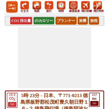
行き方
地図
旅行
時間
緯度経度
飛行距離
飛行時間
CO2 排出量
のカロリー
プランナー
旅費
旅程
5時 23分 - 日本、〒771-0213 徳
28.8
437
CO
Km
2
島県板野郡松茂町豊久朝日野１
Go
Go
６−２ 徳島飛行場（徳島阿波お