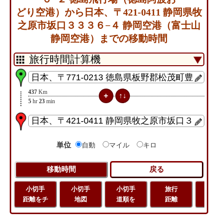
どり空港）から日本、〒421-0411 静岡県牧
之原市坂口３３３６−４ 静岡空港（富士山
静岡空港）までの移動時間
437
Km
5
hr
23
min
単位
自動
マイル
キロ
小切手
小切手
小切手
旅行
緯
距離をチ
地図
道順を
距離
経