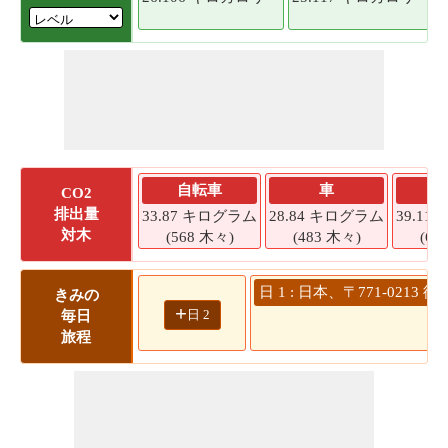
自転車
車
CO2
排出量
33.87 キログラム
28.84 キログラム
39.1
対木
(568 木々)
(483 木々)
(65
日 1 : 日本、〒771-0
きみの
+
日 2
毎日
旅程