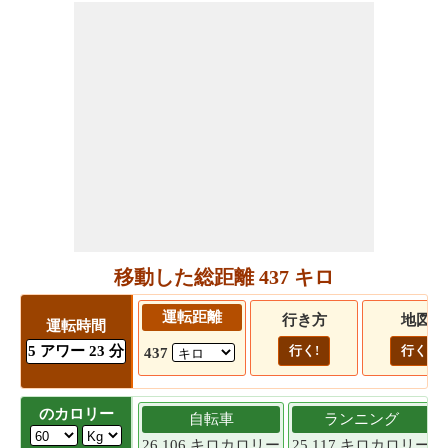
移動した総距離 437 キロ
運転距離
行き方
地図
運転時間
5 アワー 23 分
行く!
行く!
437
のカロリー
自転車
ランニング
26.106 キロカロリー
25.117 キロカロリー