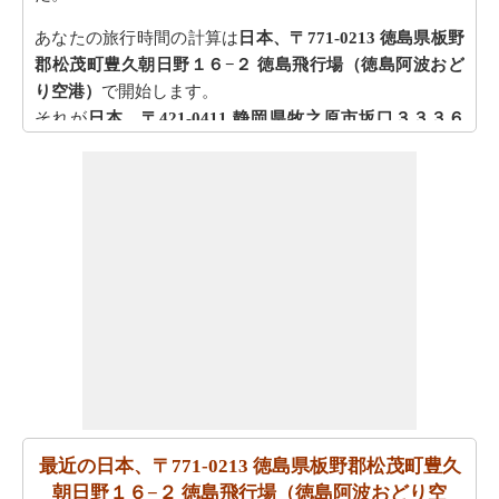
あなたの旅行時間の計算は
日本、〒771-0213 徳島県板野
郡松茂町豊久朝日野１６−２ 徳島飛行場（徳島阿波おど
り空港）
で開始します。
それが
日本、〒421-0411 静岡県牧之原市坂口３３３６
−４ 静岡空港（富士山静岡空港）
で終わる
あなたは地図上の位置を確認したいですか？
日本、〒
771-0213 徳島県板野郡松茂町豊久朝日野１６−２ 徳島飛
行場（徳島阿波おどり空港）から日本、〒421-0411 静岡
県牧之原市坂口３３３６−４ 静岡空港（富士山静岡空
港）までの地図
チェック！
あなたは時間を無駄にすることなく目的地に着くことが
できます。
日本、〒771-0213 徳島県板野郡松茂町豊久朝
日野１６−２ 徳島飛行場（徳島阿波おどり空港）から日
本、〒421-0411 静岡県牧之原市坂口３３３６−４ 静岡空
港（富士山静岡空港）までの方向
を参照してください。
最近の日本、〒771-0213 徳島県板野郡松茂町豊久
あなたは、あなたの旅を計画する際に走行距離を知る必
朝日野１６−２ 徳島飛行場（徳島阿波おどり空