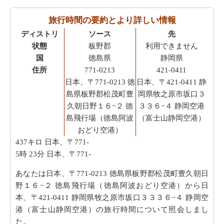
県牧之原市坂口３３３６−４ 静岡空港（富士山静岡空港）までの移
動時間
旅行時間の要約とより詳しい情報
ディストリ
ソース
先
状態
板野郡
利用できません
国
徳島県
静岡県
住所
771-0213
421-0411
日本、〒771-0213 徳
日本、〒421-0411 静
島県板野郡松茂町豊
岡県牧之原市坂口３
久朝日野１６−２ 徳
３３６−４ 静岡空港
島飛行場（徳島阿波
（富士山静岡空港）
おどり空港）
437キロ
日本、〒771-
5時 23分
日本、〒771-
あなたは日本、〒771-0213 徳島県板野郡松茂町豊久朝日
野１６−２ 徳島飛行場（徳島阿波おどり空港）から日
本、〒421-0411 静岡県牧之原市坂口３３３６−４ 静岡空
港（富士山静岡空港）の旅行時間について照会しまし
た。