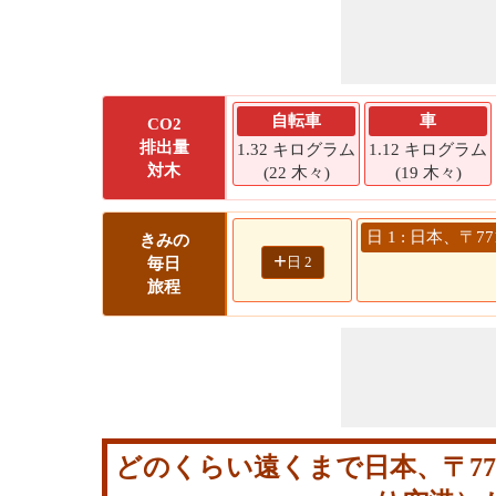
自転車
車
CO2
排出量
1.32 キログラム
1.12 キログラム
対木
(22 木々)
(19 木々)
日 1 : 日本、
きみの
+
日 2
毎日
旅程
どのくらい遠くまで日本、〒771