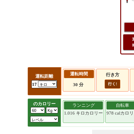
運転時間
行き方
運転距離
行く!
17
30 分
のカロリー
ランニング
自転車
1.016 キロカロリー
978 calカロ