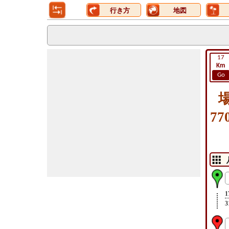
行き方
地図
17
Km
Go
7
1
3