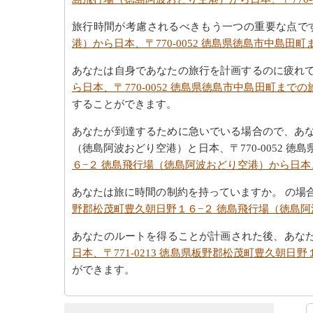
旅行時間が考慮されるべきもう一つの重要な点で
港）から日本、〒770-0052 徳島県徳島市中島田
あなたは自身であなたの旅行を計画するのに疲れ
ら日本、〒770-0052 徳島県徳島市中島田町までの
することができます。
あなたが到達するために急いでいる場合ので、あなた
（徳島阿波おどり空港）と日本、〒770-0052
６−２ 徳島飛行場（徳島阿波おどり空港）から日本、
あなたは旅に時間の制約を持っていますか。 の場
野郡松茂町豊久朝日野１６−２ 徳島飛行場（徳島阿波
あなたのルートを得ることが計画された後、あな
日本、〒771-0213 徳島県板野郡松茂町豊久朝日
ができます。