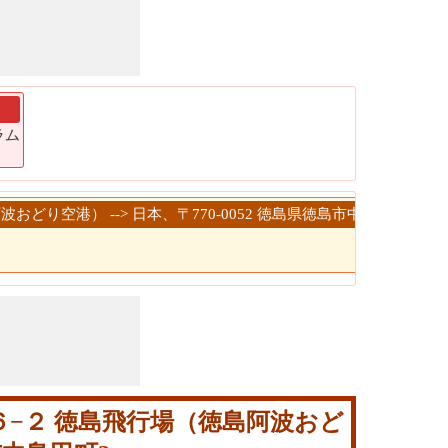
ラム
波おどり空港） --> 日本、〒770-0052 徳島県徳島市中島田町
１６−２ 徳島飛行場（徳島阿波おど