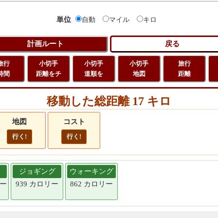
単位
自動
マイル
キロ
旅行
小切手
小切手
小切手
旅行
時間
距離をチ
道順を
地図
距離
移動した総距離 17 キロ
地図
コスト
行く!
行く!
ジョギング
ウォーキング
リー
939 カロリー
862 カロリー