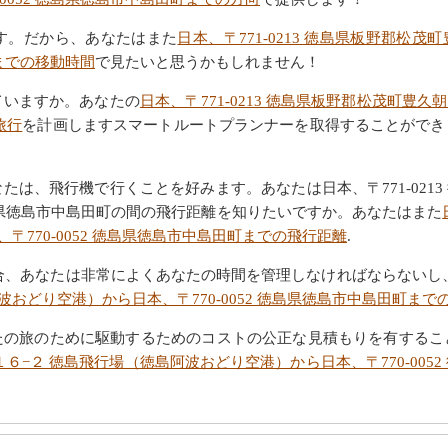
す。だから、あなたはまた
日本、〒771-0213 徳島県板野郡松
町までの移動時間
で見たいと思うかもしれません！
ていますか。あなたの
日本、〒771-0213 徳島県板野郡松茂町豊
旅行
を計画しますスマートルートプランナーを取得することができ
は、飛行機で行くことを好みます。あなたは日本、〒771-0213
 徳島県徳島市中島田町の間の飛行距離を知りたいですか。あなたはまた
〒770-0052 徳島県徳島市中島田町までの飛行距離
.
合、あなたは非常によくあなたの時間を管理しなければならないし
おどり空港）から日本、〒770-0052 徳島県徳島市中島田町まで
たの旅のために駆動するためのコストの公正な見積もりを有するこ
野１６−２ 徳島飛行場（徳島阿波おどり空港）から日本、〒770-00