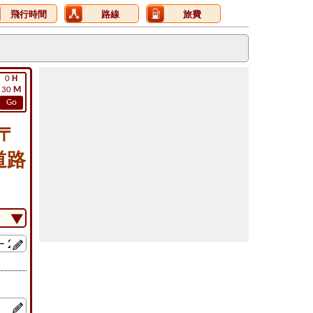
飛行時間
路線
旅費
0
H
30
M
Go
〒
道路