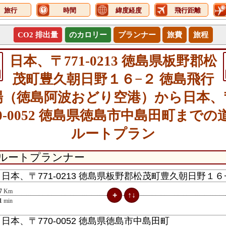
旅行
時間
緯度経度
飛行距離
CO2 排出量
のカロリー
プランナー
旅費
旅程
日本、〒771-0213 徳島県板野郡松
茂町豊久朝日野１６−２ 徳島飛行
場（徳島阿波おどり空港）から日本、
70-0052 徳島県徳島市中島田町までの
ルートプラン
7
Km
1
min