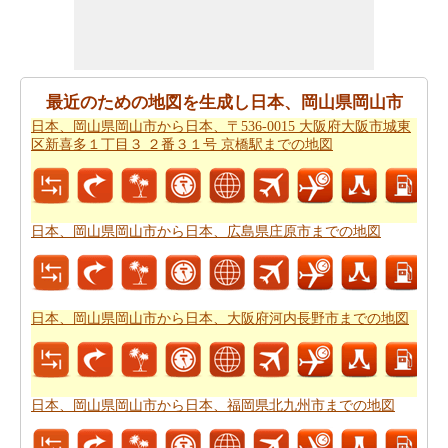
ご旅行中の時間的な制約がありましたか。より良いあな
たの飛行時間を管理するために探しますか。あなたは
日
本、岡山県岡山市から日本、〒759-5332 山口県下関市豊
最近のための地図を生成し日本、岡山県岡山市
北町大字角島 角島までの飛行時間
を見つけることができ
日本、岡山県岡山市から日本、〒536-0015 大阪府大阪市城東
ます。自分がより良い日本、岡山県岡山市から日本、〒
区新喜多１丁目３ ２番３１号 京橋駅までの地図
759-5332 山口県下関市豊北町大字角島 角島までのあなた
の旅行を計画するのに役立ちます。
あなたはそれが確からしいの停止ポイントとあなたの旅
日本、岡山県岡山市から日本、広島県庄原市までの地図
の途中でポイントを与えマップたいですか。
日本、岡山
県岡山市から日本、〒759-5332 山口県下関市豊北町大字
角島 角島までの道路ルートプラン
はあなたがチェックす
ることをお勧めします。
日本、岡山県岡山市から日本、大阪府河内長野市までの地図
あなたは旅行のための旅行費用計算機を探しています
か。あなたは
日本、岡山県岡山市から日本、〒759-5332
山口県下関市豊北町大字角島 角島までの旅行の費用
を見
日本、岡山県岡山市から日本、福岡県北九州市までの地図
つけることができます。