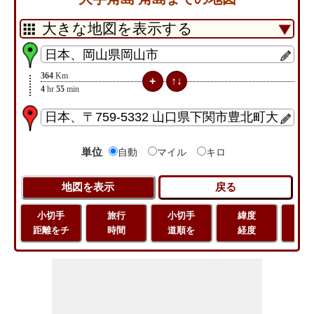
364
Km
4
hr
55
min
単位
自動
マイル
キロ
小切手
旅行
小切手
緯度
旅
距離をチ
時間
道順を
経度
距