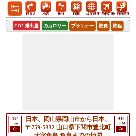
行き方
地図
旅行
時間
緯度経度
飛行距離
飛行時間
CO2 排出量
のカロリー
プランナー
旅費
旅程
日本、岡山県岡山市から日本、
364
4
H
Km
54
M
〒759-5332 山口県下関市豊北町
Go
Go
大字角島 角島までの地図