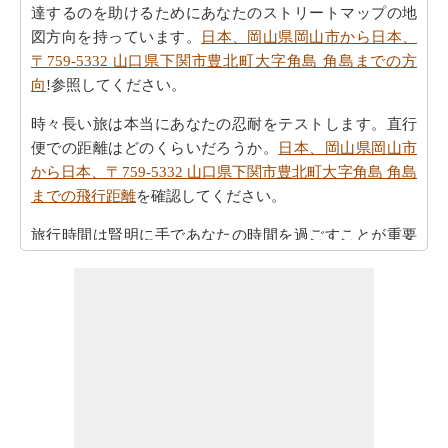
達するのを助けるためにあなたのストリートマップの地
図方向を持っています。
日本、岡山県岡山市から日本、
〒759-5332 山口県下関市豊北町大字角島 角島までの方
向
!参照してください。
時々長い旅は本当にあなたの忍耐をテストします。直行
便での距離はどのくらいだろうか。
日本、岡山県岡山市
から日本、〒759-5332 山口県下関市豊北町大字角島 角島
までの飛行距離
を確認してください。
旅行時間は賢明に手であなたの時間を過ごすことが重要
です。あなたは
日本、岡山県岡山市から日本、〒759-
5332 山口県下関市豊北町大字角島 角島までの移動時間
を
見つけることができます。
すべてのより良い計画にポイントするために必要な最も
重要なご旅行の要約を取得しますか。ここに - 旅行は
日
本、岡山県岡山市から日本、〒759-5332 山口県下関市豊
北町大字角島 角島までの旅行
を計画するのに役立ちま
す。