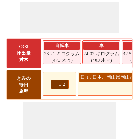
自転車
車
CO2
排出量
28.21 キログラム
24.02 キログラム
32.5
対木
(473 木々)
(403 木々)
(54
日 1 : 日本、岡山県岡山市 
きみの
+
日 2
毎日
3
旅程