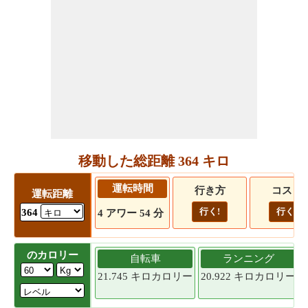
移動した総距離 364 キロ
運転時間
行き方
コスト
運転距離
行く!
行く!
364
4 アワー 54 分
のカロリー
自転車
ランニング
21.745 キロカロリー
20.922 キロカロリー