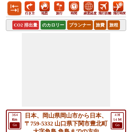
行き方
地図
旅行
時間
緯度経度
飛行距離
飛行時間
CO2 排出量
のカロリー
プランナー
旅費
旅程
日本、岡山県岡山市から日本、
364
4
H
Km
54
M
〒759-5332 山口県下関市豊北町
Go
Go
大字角島 角島までの方向