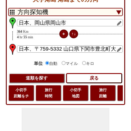
364
Km
4
hr
55
min
単位
自動
マイル
キロ
小切手
旅行
小切手
旅行
緯
距離をチ
時間
地図
距離
経