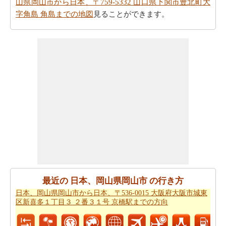
山県岡山市から日本、〒759-5332 山口県下関市豊北町大
字角島 角島までの地図
見ることができます。
あなただけに、日本、岡山県岡山市から日本、〒759-
5332 山口県下関市豊北町大字角島 角島まで以下の方向よ
り飛ぶことがしたいですか。
日本、岡山県岡山市から日
本、〒759-5332 山口県下関市豊北町大字角島 角島までの
飛行距離
をチェックします。
日本、岡山県岡山市から日本、〒759-5332 山口県下関市
豊北町大字角島 角島までの道路のルートプランを使用す
るともあなたはまた、旅行時間を知りたいかもしれませ
ん。あなたは
日本、岡山県岡山市から日本、〒759-5332
山口県下関市豊北町大字角島 角島までの移動時間
国名>
を見つけることができます。これは、あなたに日本、岡
山県岡山市から日本、〒759-5332 山口県下関市豊北町大
最近の 日本、岡山県岡山市 の行き方
字角島 角島までの駆動過ごすことになりますどのくらい
日本、岡山県岡山市から日本、〒536-0015 大阪府大阪市城東
の時間を推定するのに役立ちます。
区新喜多１丁目３ ２番３１号 京橋駅までの方向
あなたの旅行を計画するために単一のビューで上記のす