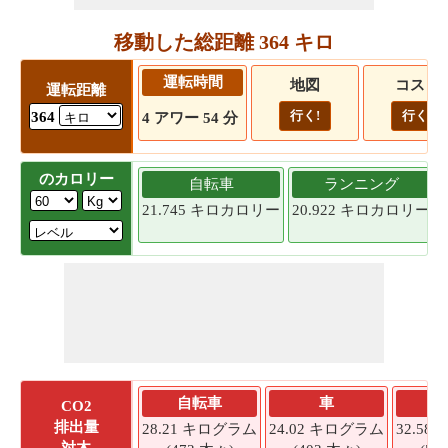
移動した総距離 364 キロ
運転時間
地図
コスト
運転距離
行く!
行く!
364
4 アワー 54 分
のカロリー
自転車
ランニング
21.745 キロカロリー
20.922 キロカロリー
自転車
車
CO2
排出量
28.21 キログラム
24.02 キログラム
32.5
対木