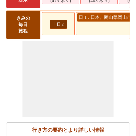
(473 木々)
(403 木々)
(54
日 1 : 日本、岡山県岡山市 
きみの
+
日 2
毎日
3
旅程
行き方の要約とより詳しい情報