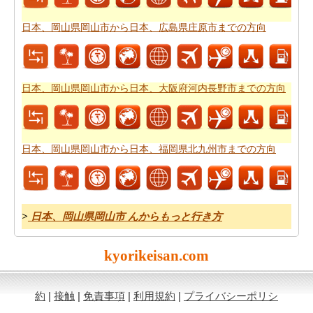
べての情報が必要ですか。
日本、岡山県岡山市から日
本、〒759-5332 山口県下関市豊北町大字角島 角島までの
日本、岡山県岡山市から日本、広島県庄原市までの方向
旅行
方法をチェックしてください。日本、岡山県岡山市
から日本、〒759-5332 山口県下関市豊北町大字角島 角島
までの自分がより良いあなたの旅行を計画するのに役立
日本、岡山県岡山市から日本、大阪府河内長野市までの方向
ちます。
道路で旅行するのは疲れましたか。日本、岡山県岡山市
から日本、〒759-5332 山口県下関市豊北町大字角島 角島
日本、岡山県岡山市から日本、福岡県北九州市までの方向
まで、あなたは飛ぶことができます。旅行する前に
日
本、岡山県岡山市から日本、〒759-5332 山口県下関市豊
北町大字角島 角島までの飛行時間
をチェックして下さ
い。
>
日本、岡山県岡山市 んからもっと行き方
あなたはそれが確からしいの停止ポイントとあなたの旅
の途中でポイントを与えマップたいですか。
日本、岡山
kyorikeisan.com
県岡山市から日本、〒759-5332 山口県下関市豊北町大字
角島 角島までの道路ルートプラン
はあなたがチェックす
ることをお勧めします。
約
|
接触
|
免責事項
|
利用規約
|
プライバシーポリシ