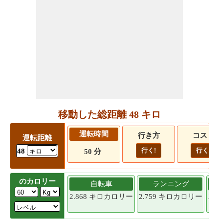
移動した総距離 48 キロ
運転時間
行き方
コスト
運転距離
行く!
行く!
48
50 分
のカロリー
自転車
ランニング
2.868 キロカロリー
2.759 キロカロリー
2