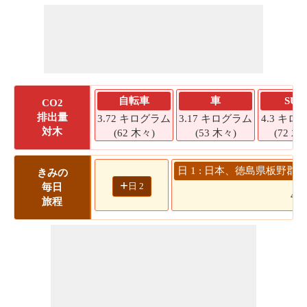
自転車
車
SUV
CO2
排出量
3.72 キログラム
3.17 キログラム
4.3 キロ
対木
(62 木々)
(53 木々)
(72 木
日 1 : 日本、徳島県板野郡
きみの
+
日 2
毎日
48
旅程