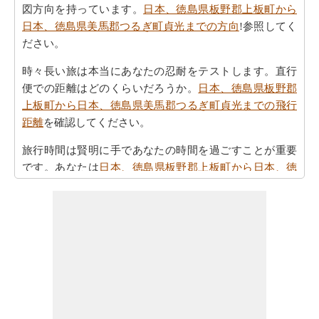
図方向を持っています。
日本、徳島県板野郡上板町から
日本、徳島県美馬郡つるぎ町貞光までの方向
!参照してく
ださい。
時々長い旅は本当にあなたの忍耐をテストします。直行
便での距離はどのくらいだろうか。
日本、徳島県板野郡
上板町から日本、徳島県美馬郡つるぎ町貞光までの飛行
距離
を確認してください。
旅行時間は賢明に手であなたの時間を過ごすことが重要
です。あなたは
日本、徳島県板野郡上板町から日本、徳
島県美馬郡つるぎ町貞光までの移動時間
を見つけること
ができます。
すべてのより良い計画にポイントするために必要な最も
重要なご旅行の要約を取得しますか。ここに - 旅行は
日
本、徳島県板野郡上板町から日本、徳島県美馬郡つるぎ
町貞光までの旅行
を計画するのに役立ちます。
ご旅行中の時間的な制約がありましたか。より良いあな