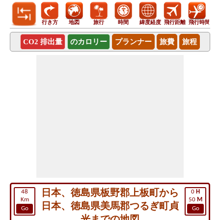
行き方
地図
旅行
時間
緯度経度
飛行距離
飛行時間
CO2 排出量
のカロリー
プランナー
旅費
旅程
日本、徳島県板野郡上板町から
48
0
H
Km
50
M
日本、徳島県美馬郡つるぎ町貞
Go
Go
光までの地図