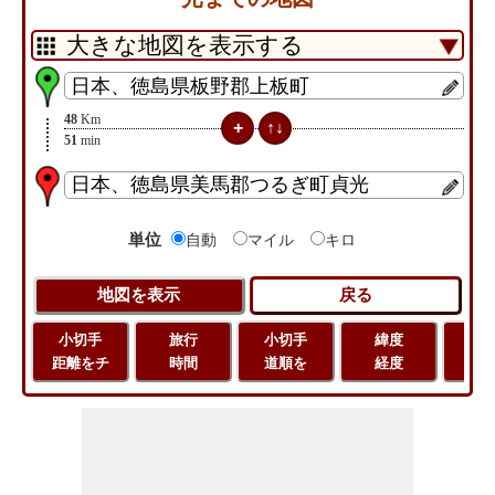
48
Km
51
min
単位
自動
マイル
キロ
小切手
旅行
小切手
緯度
旅
距離をチ
時間
道順を
経度
距