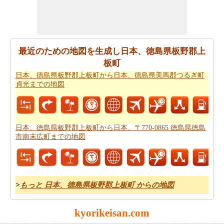
たの飛行時間を管理するために探しますか。あなたは
日
本、徳島県板野郡上板町から日本、徳島県美馬郡つるぎ
町貞光までの飛行時間
を見つけることができます。自分
がより良い日本、徳島県板野郡上板町から日本、徳島県
最近のための地図を生成し日本、徳島県板野郡上
美馬郡つるぎ町貞光までのあなたの旅行を計画するのに
板町
役立ちます。
日本、徳島県板野郡上板町から日本、徳島県美馬郡つるぎ町
あなたはそれが確からしいの停止ポイントとあなたの旅
貞光までの地図
の途中でポイントを与えマップたいですか。
日本、徳島
県板野郡上板町から日本、徳島県美馬郡つるぎ町貞光ま
での道路ルートプラン
はあなたがチェックすることをお
日本、徳島県板野郡上板町から日本、〒770-0865 徳島県徳島
勧めします。
市南末広町までの地図
あなたは旅行のための旅行費用計算機を探しています
か。あなたは
日本、徳島県板野郡上板町から日本、徳島
県美馬郡つるぎ町貞光までの旅行の費用
を見つけること
>
もっと 日本、徳島県板野郡上板町 からの地図
ができます。
kyorikeisan.com