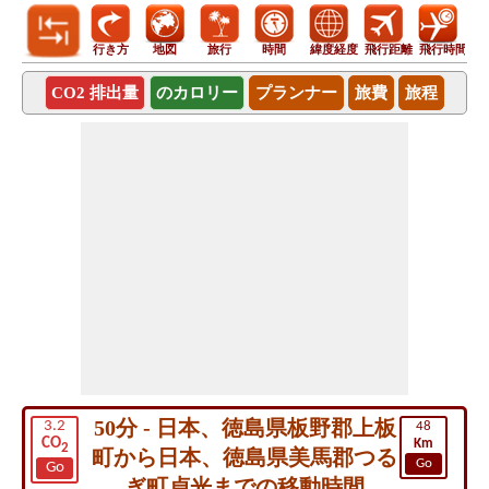
行き方
地図
旅行
時間
緯度経度
飛行距離
飛行時間
CO2 排出量
のカロリー
プランナー
旅費
旅程
50分 - 日本、徳島県板野郡上板
3.2
48
CO
Km
2
町から日本、徳島県美馬郡つる
Go
Go
ぎ町貞光までの移動時間