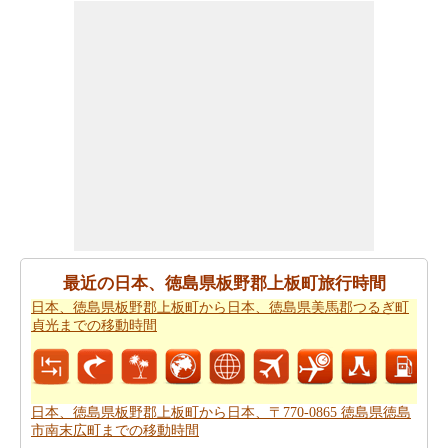
できます。
日本、徳島県板野郡上板町から日本、徳島県
美馬郡つるぎ町貞光までの方向
を参照してください。
あなたは、あなたの旅を計画する際に走行距離を知る必
要があります。
日本、徳島県板野郡上板町から日本、徳
島県美馬郡つるぎ町貞光までの距離
を探します
日本、徳島県板野郡上板町 から日本、徳島県美馬郡つる
ぎ町貞光まで 飛行機で飛びます、距離がどのぐらいかか
ります。
日本、徳島県板野郡上板町から日本、徳島県美
馬郡つるぎ町貞光までの飛行距離
確認してください。
日本、徳島県板野郡上板町から日本、徳島県美馬郡つる
最近の日本、徳島県板野郡上板町旅行時間
ぎ町貞光までの旅行
する方法については、旅行の要約を
日本、徳島県板野郡上板町から日本、徳島県美馬郡つるぎ町
取得します。
貞光までの移動時間
あなたはいつも道路で旅行中に多くの時間を費やすこと
はできません。あなたは飛行機で行く方が良いかもしれ
ません。
日本、徳島県板野郡上板町から日本、徳島県美
日本、徳島県板野郡上板町から日本、〒770-0865 徳島県徳島
馬郡つるぎ町貞光までの飛行時間
をもらいます。
市南末広町までの移動時間