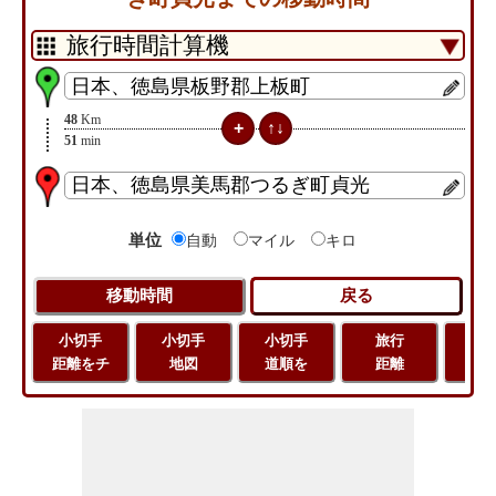
48
Km
51
min
単位
自動
マイル
キロ
小切手
小切手
小切手
旅行
緯
距離をチ
地図
道順を
距離
経