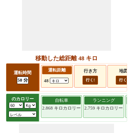
移動した総距離 48 キロ
運転距離
行き方
地図
運転時間
50 分
行く!
行く!
48
のカロリー
自転車
ランニング
2.868 キロカロリー
2.759 キロカロリー
2