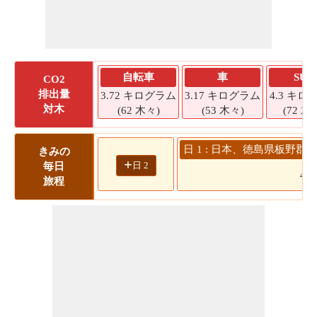
自転車
車
SUV
CO2
排出量
3.72 キログラム
3.17 キログラム
4.3 キロ
対木
(62 木々)
(53 木々)
(72 木
日 1 : 日本、徳島県板野郡
きみの
+
日 2
毎日
48
旅程