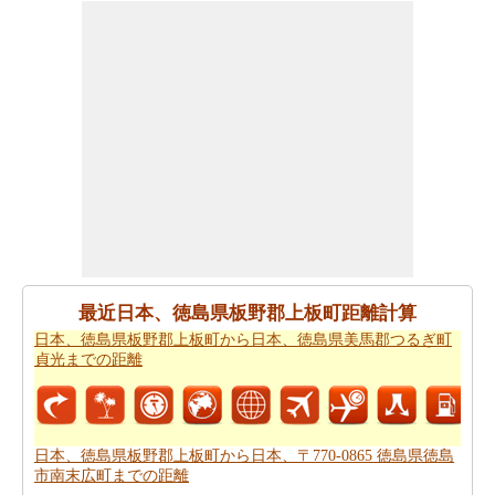
ぎ町貞光まで 飛行機で飛びます、距離がどのぐらいかか
ります。
日本、徳島県板野郡上板町から日本、徳島県美
馬郡つるぎ町貞光までの飛行距離
はチェックします。
走行時間は走行距離といっように大切な事です。その
為、あなたは
日本、徳島県板野郡上板町から日本、徳島
県美馬郡つるぎ町貞光までの移動時間
からひつようで
す。走行距離をつかってしょよう時間は日本、徳島県板
野郡上板町から日本、徳島県美馬郡つるぎ町貞光まで計
ります。
日本、徳島県板野郡上板町から日本、徳島県美馬郡つる
ぎ町貞光まで良プランが欲しいですか。知る事はどの方
最近日本、徳島県板野郡上板町距離計算
を使って
日本、徳島県板野郡上板町から日本、徳島県美
日本、徳島県板野郡上板町から日本、徳島県美馬郡つるぎ町
馬郡つるぎ町貞光までの旅行
するんです。
貞光までの距離
道路走行は疲れて感じますか。飛行機で飛びてかかる時
間は知りたいんですか。
日本、徳島県板野郡上板町から
日本、徳島県美馬郡つるぎ町貞光までの飛行時間
チェッ
日本、徳島県板野郡上板町から日本、〒770-0865 徳島県徳島
クします。
市南末広町までの距離