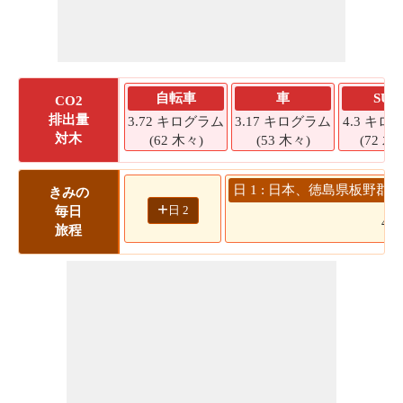
自転車
車
SUV
CO2
排出量
3.72 キログラム
3.17 キログラム
4.3 キロ
対木
(62 木々)
(53 木々)
(72 木
日 1 : 日本、徳島県板野郡
きみの
+
日 2
毎日
48
旅程