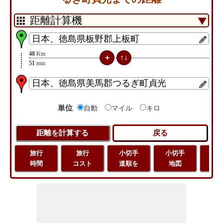
48
Km
51
min
単位
自動
マイル
キロ
旅行
旅行
小切手
小切手
旅
時間
コスト
道順を
地図
距