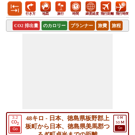
行き方
地図
旅行
時間
緯度経度
飛行距離
飛行時間
CO2 排出量
のカロリー
プランナー
旅費
旅程
48キロ - 日本、徳島県板野郡上
3.2
0
H
CO
50
M
2
板町から日本、徳島県美馬郡つ
Go
Go
るぎ町貞光までの距離