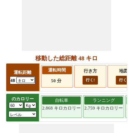
移動した総距離 48 キロ
運転時間
行き方
地図
運転距離
行く!
行く!
48
50 分
のカロリー
自転車
ランニング
2.868 キロカロリー
2.759 キロカロリー
2