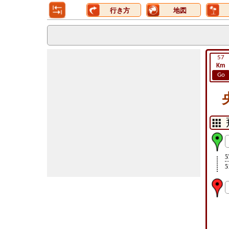
行き方
地図
57
Km
Go
5
5