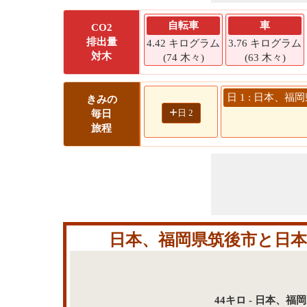
自転車
車
CO2
排出量
4.42 キログラム
3.76 キログラム
対木
(74 木々)
(63 木々)
日 1 : 日本、福
きみの
+
日 2
毎日
旅程
日本、福岡県筑後市と日本、
44キロ - 日本、