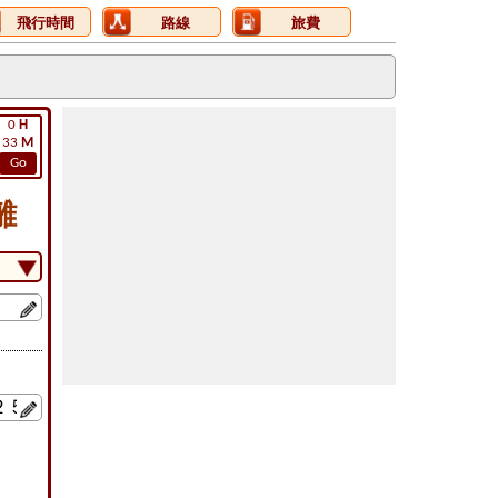
飛行時間
路線
旅費
0
H
33
M
Go
離