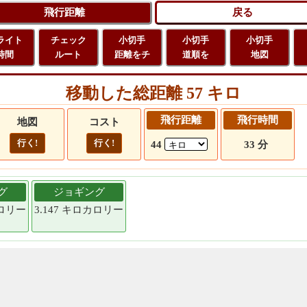
ライト
チェック
小切手
小切手
小切手
時間
ルート
距離をチ
道順を
地図
移動した総距離 57 キロ
飛行距離
飛行時間
地図
コスト
行く!
行く!
44
33 分
グ
ジョギング
カロリー
3.147 キロカロリー