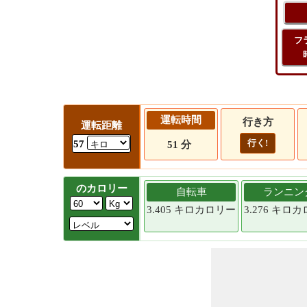
フ
運転時間
行き方
運転距離
行く!
57
51 分
のカロリー
自転車
ランニン
3.405 キロカロリー
3.276 キロ