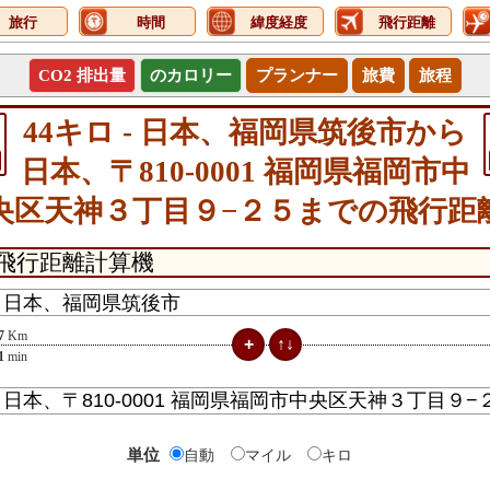
旅行
時間
緯度経度
飛行距離
CO2 排出量
のカロリー
プランナー
旅費
旅程
44キロ - 日本、福岡県筑後市から
日本、〒810-0001 福岡県福岡市中
央区天神３丁目９−２５までの飛行距
7
Km
1
min
単位
自動
マイル
キロ