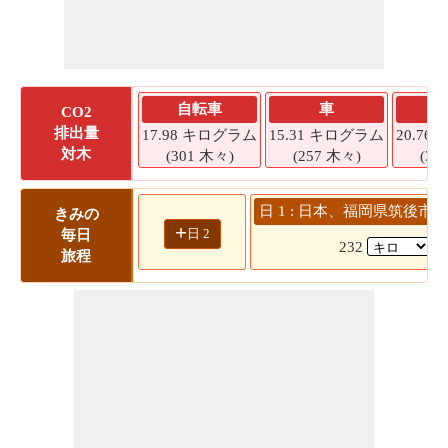
自転車
車
CO2
排出量
17.98 キログラム
15.31 キログラム
20.7
対木
(301 木々)
(257 木々)
(34
日 1 : 日本、福岡県筑後市 
きみの
+
日 2
毎日
232
(
旅程