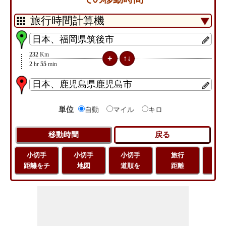
232
Km
2
hr
55
min
単位
自動
マイル
キロ
小切手
小切手
小切手
旅行
緯
距離をチ
地図
道順を
距離
経