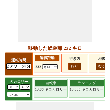
移動した総距離 232 キロ
運転距離
行き方
地図
運転時間
2 アワー 54 分
行く!
行く!
232
のカロリー
自転車
ランニング
13.86 キロカロリー
13.335 キロカロリー
1