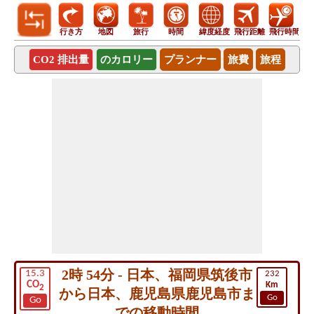
行き方
地図
旅行
時間
緯度経度
飛行距離
飛行時間
CO2 排出量
のカロリー
プランナー
旅費
旅程
2時 54分 - 日本、福岡県筑後市
15.3
232
CO
Km
2
から日本、鹿児島県鹿児島市ま
Go
Go
での移動時間