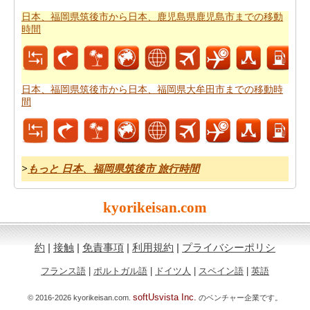
あなたは
日本、福岡県筑後市から日本、鹿児島県鹿児島
日本、福岡県筑後市から日本、鹿児島県鹿児島市までの移動
市までの道路ルートプラン
をチェックすることができま
時間
す。
燃料費は、道路の旅行を計画する際に考慮すべきもう一
つの重要な要因であります。
日本、福岡県筑後市から日
日本、福岡県筑後市から日本、福岡県大牟田市までの移動時
本、鹿児島県鹿児島市までの旅行の費用
をしたいです
間
か。
>
もっと 日本、福岡県筑後市 旅行時間
kyorikeisan.com
約
|
接触
|
免責事項
|
利用規約
|
プライバシーポリシ
フランス語
|
ポルトガル語
|
ドイツ人
|
スペイン語
|
英語
softUsvista Inc.
© 2016-2026 kyorikeisan.com.
のベンチャー企業です。