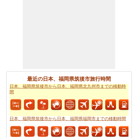
あなたは、あなたの旅を計画する際に走行距離を知る必
要があります。
日本、福岡県筑後市から日本、鹿児島県
鹿児島市までの距離
を探します
日本、福岡県筑後市 から日本、鹿児島県鹿児島市まで 飛
行機で飛びます、距離がどのぐらいかかります。
日本、
福岡県筑後市から日本、鹿児島県鹿児島市までの飛行距
離
確認してください。
日本、福岡県筑後市から日本、鹿児島県鹿児島市までの
最近の日本、福岡県筑後市旅行時間
旅行
する方法については、旅行の要約を取得します。
日本、福岡県筑後市から日本、福岡県北九州市までの移動時
あなたはいつも道路で旅行中に多くの時間を費やすこと
間
はできません。あなたは飛行機で行く方が良いかもしれ
ません。
日本、福岡県筑後市から日本、鹿児島県鹿児島
市までの飛行時間
をもらいます。
日本、福岡県筑後市から日本、福岡県福岡市までの移動時間
新しい場所に行くの後、あなたの目的地へのルートを知
ることが重要です。場合はルートを認識していません、