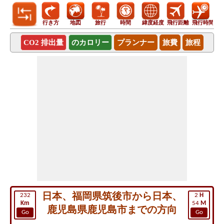
行き方
地図
旅行
時間
緯度経度
飛行距離
飛行時間
CO2 排出量
のカロリー
プランナー
旅費
旅程
日本、福岡県筑後市から日本、
232
2
H
Km
54
M
鹿児島県鹿児島市までの方向
Go
Go