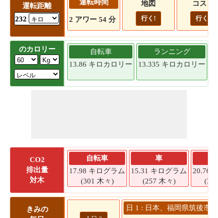
運転時間
地図
コスト
運転距離
行く!
行く!
232
2 アワー 54 分
のカロリー
自転車
ランニング
13.86 キロカロリー
13.335 キロカロリー
1
自転車
車
CO2
排出量
17.98 キログラム
15.31 キログラム
20.7
対木
(301 木々)
(257 木々)
(34
日 1 : 日本、福岡県筑後市 
きみの