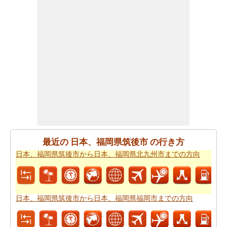
日本、福岡県筑後市から日本、鹿児島県鹿児島市までの
飛行距離
をチェックします。
日本、福岡県筑後市から日本、鹿児島県鹿児島市までの
道路のルートプランを使用するともあなたはまた、旅行
時間を知りたいかもしれません。あなたは
日本、福岡県
筑後市から日本、鹿児島県鹿児島市までの移動時間
国名>
を見つけることができます。これは、あなたに日本、福
岡県筑後市から日本、鹿児島県鹿児島市までの駆動過ご
すことになりますどのくらいの時間を推定するのに役立
ちます。
最近の 日本、福岡県筑後市 の行き方
あなたの旅行を計画するために単一のビューで上記のす
日本、福岡県筑後市から日本、福岡県北九州市までの方向
べての情報が必要ですか。
日本、福岡県筑後市から日
本、鹿児島県鹿児島市までの旅行
方法をチェックしてく
ださい。日本、福岡県筑後市から日本、鹿児島県鹿児島
市までの自分がより良いあなたの旅行を計画するのに役
日本、福岡県筑後市から日本、福岡県福岡市までの方向
立ちます。
道路で旅行するのは疲れましたか。日本、福岡県筑後市