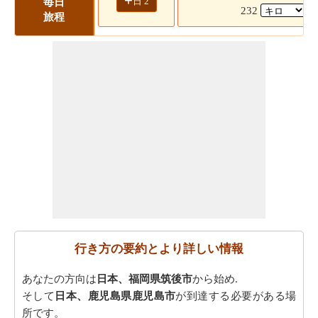
+
日 2
毎日
232
(
旅程
行き方の要約とより詳しい情報
あなたの方向は
日本、福岡県筑後市
から始め.
そして
日本、鹿児島県鹿児島市
が到達する必要がある場
所です。