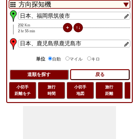
232
Km
2
hr
55
min
単位
自動
マイル
キロ
小切手
旅行
小切手
旅行
緯
距離をチ
時間
地図
距離
経