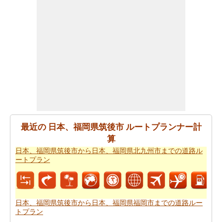
すか。あなたの
日本、福岡県筑後市から日本、福岡県福
岡市までの旅行
を計画しますスマートルートプランナー
を取得することができます。また、あなたの旅の最後の
微細な変化に対応することができます。
あなたが到達するために急いでいる場合ので、あなた
は、飛行機で行くことを好みます。あなたは日本、福岡
県筑後市と日本、福岡県福岡市の間の飛行距離を知りた
いですか。あなたはまた
日本、福岡県筑後市から日本、
福岡県福岡市までの飛行距離
.
あなたは旅に時間の制約を持っていますか。 の場合、あ
最近の 日本、福岡県筑後市 ルートプランナー計
なたは非常によくあなたの時間を管理しなければならな
算
いし、これのためにあなたは
日本、福岡県筑後市から日
日本、福岡県筑後市から日本、福岡県北九州市までの道路ル
本、福岡県福岡市までの飛行時間
を知っている必要があ
ートプラン
ります。
あなたのルートを得ることが計画された後、あなたの旅
のために駆動するためのコストの公正な見積もりを有す
日本、福岡県筑後市から日本、福岡県福岡市までの道路ルー
トプラン
ることが重要です。あなたはこの旅費計算機を使用して