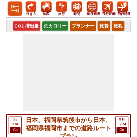
行き方
地図
旅行
時間
緯度経度
飛行距離
飛行時間
CO2 排出量
のカロリー
プランナー
旅費
旅程
日本、福岡県筑後市から日本、
55
0
H
Km
52
M
福岡県福岡市までの道路ルート
Go
Go
プラン