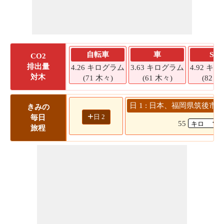
自転車
車
SU
CO2
排出量
4.26 キログラム
3.63 キログラム
4.92 キ
対木
(71 木々)
(61 木々)
(82 木
日 1 : 日本、福岡県筑後市 
きみの
+
日 2
毎日
55
旅程