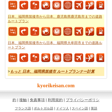
日本、福岡県筑後市から日本、福岡県福岡市までの旅行
の費用
を得ることができます。
日本、福岡県筑後市から日本、鹿児島県鹿児島市までの道路
ルートプラン
日本、福岡県筑後市から日本、福岡県大牟田市までの道路ル
ートプラン
>
もっと 日本、福岡県筑後市 ルートプランナー計算
kyorikeisan.com
約
|
接触
|
免責事項
|
利用規約
|
プライバシーポリシ
フランス語
|
ポルトガル語
|
ドイツ人
|
スペイン語
|
英語