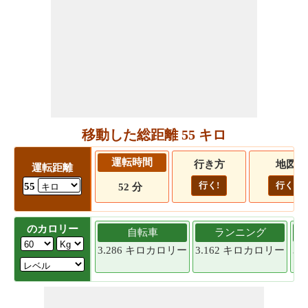
移動した総距離 55 キロ
運転時間
行き方
地図
運転距離
行く!
行く!
55
52 分
のカロリー
自転車
ランニング
3.286 キロカロリー
3.162 キロカロリー
3.