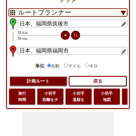
55
Km
53
min
単位
自動
マイル
キロ
旅行
小切手
小切手
小切手
旅
時間
距離をチ
道順を
地図
距