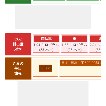
自転車
車
SU
CO2
排出量
1.94 キログラム
1.65 キログラム
2.24 キ
対木
(33 木々)
(28 木々)
(38 木
日 1 : 日本、〒890-00
きみの
+
日 2
毎日
旅程