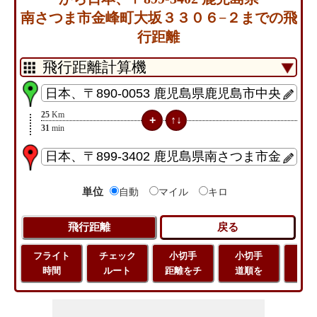
南さつま市金峰町大坂３３０６−２までの飛
行距離
25
Km
31
min
単位
自動
マイル
キロ
フライト
チェック
小切手
小切手
小
時間
ルート
距離をチ
道順を
地