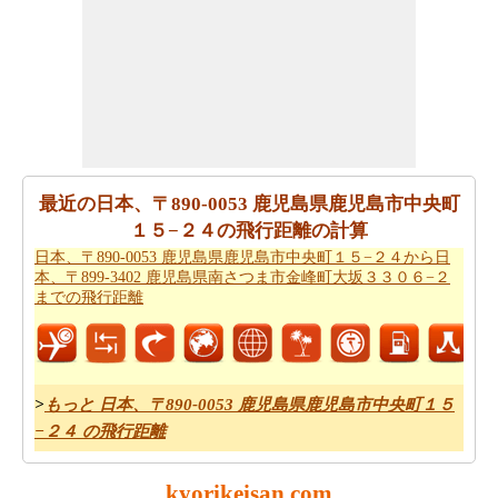
大坂３３０６−２までの方向
方参照してください。
あなたの旅を計画する際の所要時間は重要な要素です。
したがって、あなたはまた
日本、〒890-0053 鹿児島県鹿
児島市中央町１５−２４から日本、〒899-3402 鹿児島県
南さつま市金峰町大坂３３０６−２までの移動時間
を知り
たいかもしれません。これは、あなたが日本、〒890-
0053 鹿児島県鹿児島市中央町１５−２４と日本、〒899-
最近の日本、〒890-0053 鹿児島県鹿児島市中央町
3402 鹿児島県南さつま市金峰町大坂３３０６−２の間の
１５−２４の飛行距離の計算
距離を旅行過ごすことになりますとどのくらいの時間推
日本、〒890-0053 鹿児島県鹿児島市中央町１５−２４から日
本、〒899-3402 鹿児島県南さつま市金峰町大坂３３０６−２
定値するのに役立ちます。
までの飛行距離
あなたの日本、〒890-0053 鹿児島県鹿児島市中央町１５
−２４から日本、〒899-3402 鹿児島県南さつま市金峰町
大坂３３０６−２までの旅行に基づいて、簡単な旅行の計
画を作成する必要ですか。
日本、〒890-0053 鹿児島県鹿
>
もっと 日本、〒890-0053 鹿児島県鹿児島市中央町１５
児島市中央町１５−２４から日本、〒899-3402 鹿児島県
−２４ の飛行距離
南さつま市金峰町大坂３３０６−２までの旅行
ために私た
ちの旅のプランナーをお試しください。
kyorikeisan.com