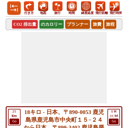
行き方
地図
旅行
時間
緯度経度
飛行距離
飛行時間
CO2 排出量
のカロリー
プランナー
旅費
旅程
18キロ - 日本、〒890-0053 鹿児
25
0
H
Km
31
M
島県鹿児島市中央町１５−２４
Go
Go
から日本、〒899-3402 鹿児島県