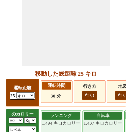
移動した総距離 25 キロ
運転時間
行き方
地図
運転距離
行く!
行く!
25
30 分
のカロリー
ランニング
自転車
1.494 キロカロリー
1.437 キロカロリー
1