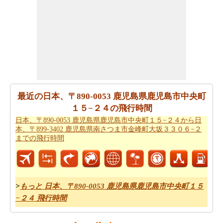
鹿児島県南さつま市金峰町大坂３３０６−２までの地図
を
チェックしてください。
あなたは
日本、〒890-0053 鹿児島県鹿児島市中央町１５
−２４から日本、〒899-3402 鹿児島県南さつま市金峰町
大坂３３０６−２までの方向
を参照することで時間を無駄
にすることなく、目的地に着くことができます
あなたの目的地に到達するために必要な駆動時間を認識
最近の日本、〒890-0053 鹿児島県鹿児島市中央町
していることが重要です。さらに、タスクを計画におけ
１５−２４の飛行時間
る公正なアイデアを提供します。あなたは
日本、〒890-
日本、〒890-0053 鹿児島県鹿児島市中央町１５−２４から日
0053 鹿児島県鹿児島市中央町１５−２４から日本、〒
本、〒899-3402 鹿児島県南さつま市金峰町大坂３３０６−２
899-3402 鹿児島県南さつま市金峰町大坂３３０６−２ま
までの飛行時間
での移動時間
知りたい場合がありますので。
すべてのより良い計画にポイントするために必要な最も
重要なご旅行の要約を取得しますか。ここに - 旅行は日
>
もっと 日本、〒890-0053 鹿児島県鹿児島市中央町１５
本、〒890-0053 鹿児島県鹿児島市中央町１５−２４がら
−２４ 飛行時間
日本、〒899-3402 鹿児島県南さつま市金峰町大坂３３０
６−２から。あなたは自分でより良い
日本、〒890-0053