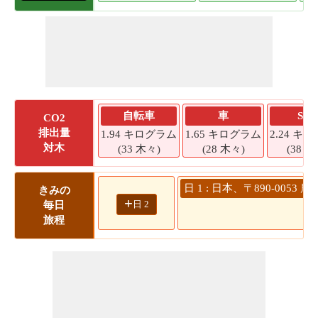
自転車
車
SU
CO2
排出量
1.94 キログラム
1.65 キログラム
2.24 キ
対木
(33 木々)
(28 木々)
(38 木
日 1 : 日本、〒890-00
きみの
+
日 2
毎日
旅程