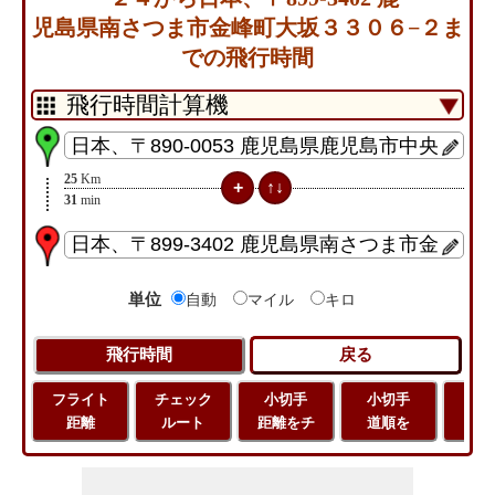
児島県南さつま市金峰町大坂３３０６−２ま
での飛行時間
25
Km
31
min
単位
自動
マイル
キロ
フライト
チェック
小切手
小切手
小
距離
ルート
距離をチ
道順を
地