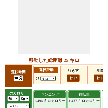
移動した総距離 25 キロ
運転距離
行き方
地図
運転時間
30 分
行く!
行く!
25
のカロリー
ランニング
自転車
1.494 キロカロリー
1.437 キロカロリー
1