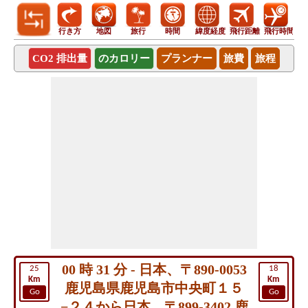
行き方
地図
旅行
時間
緯度経度
飛行距離
飛行時間
CO2 排出量
のカロリー
プランナー
旅費
旅程
00 時 31 分 - 日本、〒890-0053
25
18
Km
Km
鹿児島県鹿児島市中央町１５
Go
Go
−２４から日本、〒899-3402 鹿