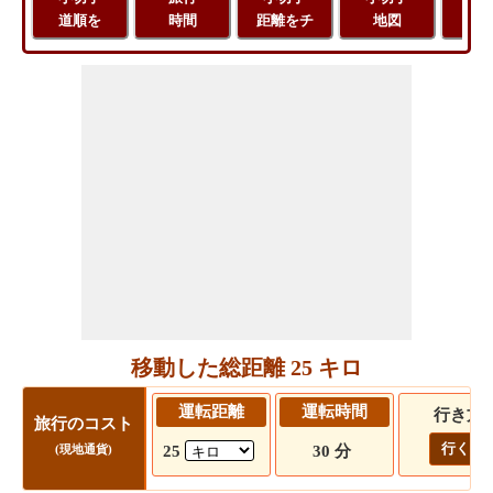
道順を
時間
距離をチ
地図
距
移動した総距離 25 キロ
運転距離
運転時間
行き方
旅行のコスト
行く!
25
30 分
(現地通貨)