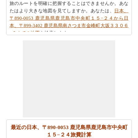
旅のルートを明確に把握することはできませんか。あな
たはより大きな地図を見てしますか。あなたは、
日本、
〒890-0053 鹿児島県鹿児島市中央町１５−２４から日
本、〒899-3402 鹿児島県南さつま市金峰町大坂３３０６
−２までの地図
を検索します。
あなたは自身であなたの旅行を計画するのに疲れていま
すか。あなたは
日本、〒890-0053 鹿児島県鹿児島市中央
町１５−２４から日本、〒899-3402 鹿児島県南さつま市
金峰町大坂３３０６−２までの旅行
を計画するためにスマ
ート旅行プランナーを取得することができますか。ま
た、あなたの旅行の最後の微細な変化に対応することが
できます。
また、あなたは目的地に到達した後、別の活動を計画す
るために、旅行時間を知りたいかもしれません。あなた
は
日本、〒890-0053 鹿児島県鹿児島市中央町１５−２４
から日本、〒899-3402 鹿児島県南さつま市金峰町大坂３
最近の日本、〒890-0053 鹿児島県鹿児島市中央町
３０６−２までの移動時間
を取得することができます。
１５−２４旅費計算