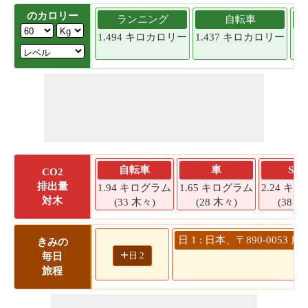
のカロリー
ランニング
自転車
1.494 キロカロリー
1.437 キロカロリー
1
自転車
車
SU
CO2
排出量
1.94 キログラム
1.65 キログラム
2.24 キ
対木
(33 木々)
(28 木々)
(38 木
日 1 : 日本、〒890-00
きみの
+
日 2
毎日
旅程