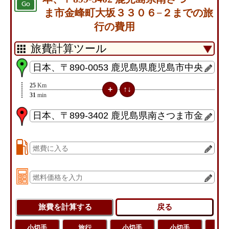
Go
ま市金峰町大坂３３０６−２までの旅
行の費用
25
Km
31
min
小切手
旅行
小切手
小切手
旅