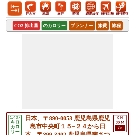
行き方
地図
旅行
時間
緯度経度
飛行距離
飛行時間
CO2 排出量
のカロリー
プランナー
旅費
旅程
日本、〒890-0053 鹿児島県鹿児
1.437
0
H
キロ
30
M
島市中央町１５−２４から日
カロ
Go
リー
本、〒899-3402 鹿児島県南さつ