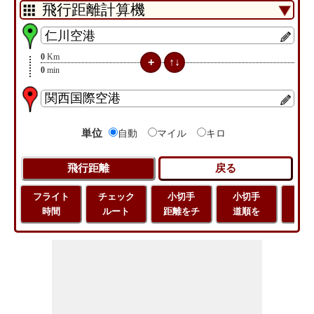
0
Km
0
min
単位
自動
マイル
キロ
フライト
チェック
小切手
小切手
小
時間
ルート
距離をチ
道順を
地