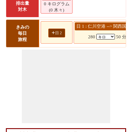
排出量
0 キログラム
対木
(0 木々)
日 1 : 仁川空港 --> 関西国
きみの
+
日 2
毎日
280
50 分
旅程