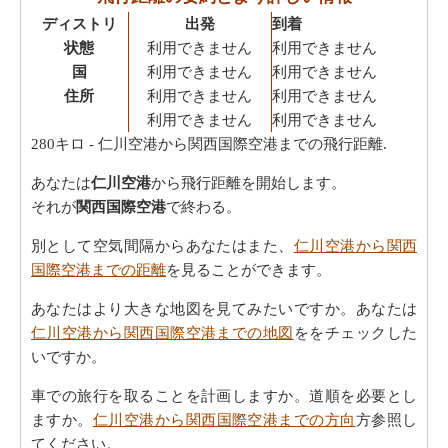
ディストリ
出発
到着
状態
利用できません
利用できません
国
利用できません
利用できません
住所
利用できません
利用できません
利用できません
利用できません
280キロ
- 仁川空港から関西国際空港までの飛行距離.
あなたは
仁川空港
から飛行距離を開始します。
それが
関西国際空港
で終わる。
別として空気間隔からあなたはまた、
仁川空港から関西
国際空港までの距離
を見ることができます。
あなたはより大きな地図を見てみたいですか。あなたは
仁川空港から関西国際空港までの地図
ををチェックした
いですか。
車での旅行を取ることを計画しますか。道順を必要とし
ますか。
仁川空港から関西国際空港までの方向
方参照し
てください。