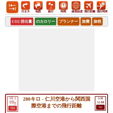
行き方
地図
旅行
時間
緯度経度
飛行距離
飛行時間
CO2 排出量
のカロリー
プランナー
旅費
旅程
280キロ - 仁川空港から関西国
58.1
0
H
CO
50
M
2
際空港までの飛行距離
Go
Go