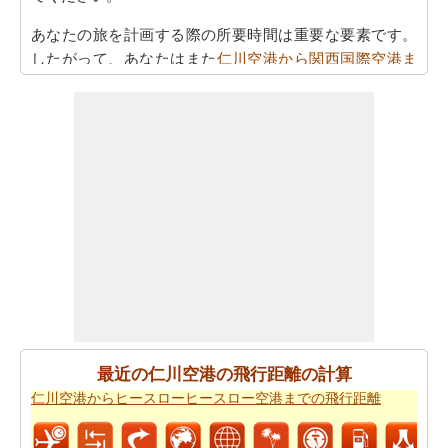
あなたの旅を計画する際の所要時間は重要な要素です。
したがって、あなたはまた
仁川空港から関西国際空港ま
での移動時間
を知りたいかもしれません。これは、あな
たが仁川空港と関西国際空港の間の距離を旅行過ごすこ
とになりますとどのくらいの時間推定値するのに役立ち
ます。
あなたの仁川空港から関西国際空港までの旅行に基づい
て、簡単な旅行の計画を作成する必要ですか。
仁川空港
から関西国際空港までの旅行
ために私たちの旅のプラン
ナーをお試しください。
仁川空港から関西国際空港まで飛行機で旅行をお探しで
すか。あなたはまた、
仁川空港から関西国際空港までの
飛行時間
を知ることができます。
最近の仁川空港の飛行距離の計算
新しい場所に行くの後、あなたの目的地へのルートを知
仁川空港からヒースローヒースロー空港までの飛行距離
ることが重要です。場合はルートを認識していません、
あなたは
仁川空港から関西国際空港までの道路ルートプ