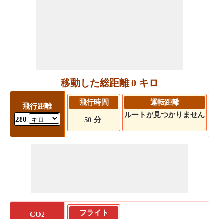
移動した総距離 0 キロ
飛行時間
運転距離
飛行距離
ルートが見つかりません
280
50 分
フライト
CO2