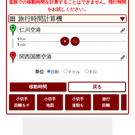
道路での移動時間を計算することはできません。飛行時間
をお試しください。
0
Km
0
min
単位
自動
マイル
キロ
小切手
小切手
小切手
旅行
緯
距離をチ
地図
道順を
距離
経