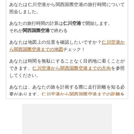
あなたは仁川空港から関西国際空港の旅行時間について
照会しました。
あなたの旅行時間の計算は
仁川空港
で開始します。
それが
関西国際空港
で終わる
あなたは地図上の位置を確認したいですか？
仁川空港か
ら関西国際空港までの地図
チェック！
あなたは時間を無駄にすることなく目的地に着くことが
できます。
仁川空港から関西国際空港までの方向
を参照
してください。
あなたは、あなたの旅を計画する際に走行距離を知る必
要があります。
仁川空港から関西国際空港までの距離
を
探します
仁川空港 から関西国際空港まで 飛行機で飛びます、距離
がどのぐらいかかります。
仁川空港から関西国際空港ま
での飛行距離
確認してください。