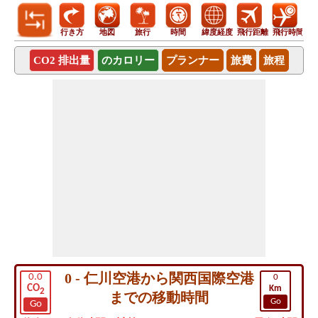
行き方
地図
旅行
時間
緯度経度
飛行距離
飛行時間
CO2 排出量
のカロリー
プランナー
旅費
旅程
0 - 仁川空港から関西国際空港
0.0
0
CO
Km
2
までの移動時間
Go
Go