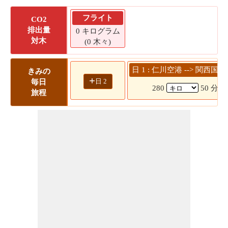
フライト
CO2
排出量
0 キログラム
対木
(0 木々)
日 1 : 仁川空港 --> 関西国
きみの
+
日 2
毎日
280
50 分
旅程