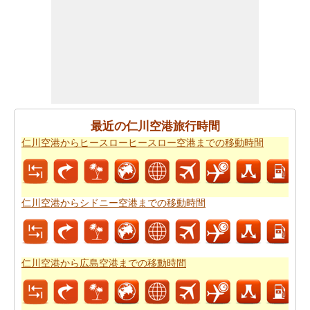
仁川空港から関西国際空港までの旅行
する方法について
は、旅行の要約を取得します。
あなたはいつも道路で旅行中に多くの時間を費やすこと
はできません。あなたは飛行機で行く方が良いかもしれ
ません。
仁川空港から関西国際空港までの飛行時間
をも
らいます。
最近の仁川空港旅行時間
新しい場所に行くの後、あなたの目的地へのルートを知
仁川空港からヒースローヒースロー空港までの移動時間
ることが重要です。場合はルートを認識していません、
あなたは
仁川空港から関西国際空港までの道路ルートプ
ラン
をチェックすることができます。
仁川空港からシドニー空港までの移動時間
燃料費は、道路の旅行を計画する際に考慮すべきもう一
つの重要な要因であります。
仁川空港から関西国際空港
までの旅行の費用
をしたいですか。
仁川空港から広島空港までの移動時間