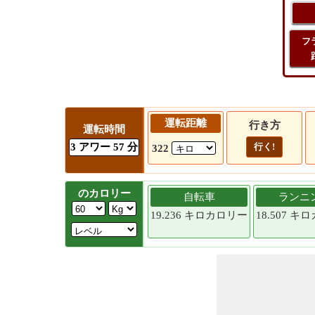
フ
運転距離
行き方
運転時間
3 アワー 57 分
行く!
322
のカロリー
自転車
ランニ
19.236 キロカロリー
18.507 