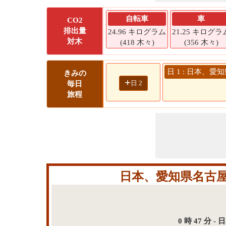
自転車
車
CO2
排出量
24.96 キログラム
21.25 キログラ
対木
(418 木々)
(356 木々)
日 1 : 日本、愛
きみの
+
日 2
毎日
旅程
日本、愛知県名古屋
0 時 47 