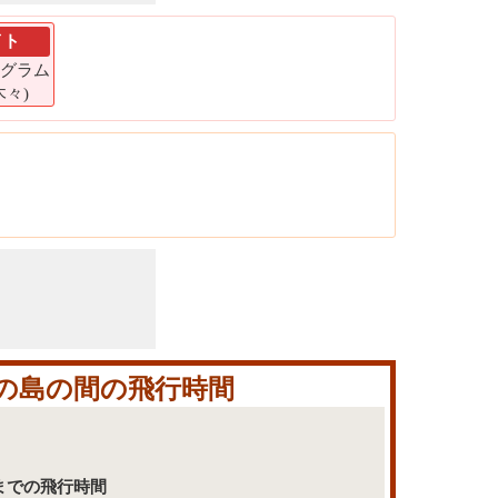
イト
キログラム
 木々)
江の島の間の飛行時間
島までの飛行時間