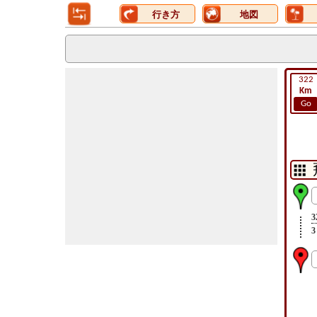
行き方
地図
322
Km
Go
3
3