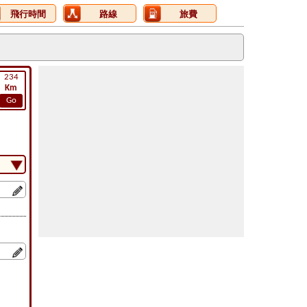
飛行時間
路線
旅費
234
Km
Go