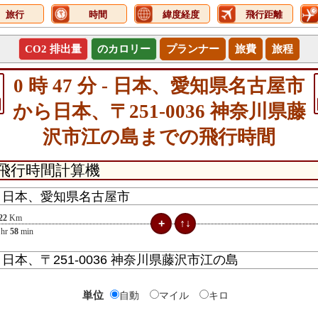
旅行
時間
緯度経度
飛行距離
CO2 排出量
のカロリー
プランナー
旅費
旅程
0 時 47 分 - 日本、愛知県名古屋市
から日本、〒251-0036 神奈川県藤
沢市江の島までの飛行時間
22
Km
hr
58
min
単位
自動
マイル
キロ