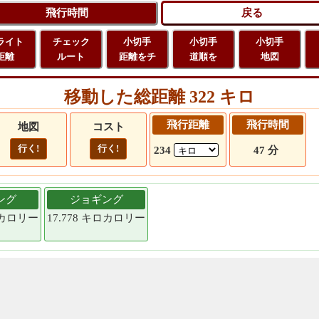
ライト
チェック
小切手
小切手
小切手
距離
ルート
距離をチ
道順を
地図
移動した総距離 322 キロ
飛行距離
飛行時間
地図
コスト
行く!
行く!
234
47 分
ング
ジョギング
キロカロリー
17.778 キロカロリー