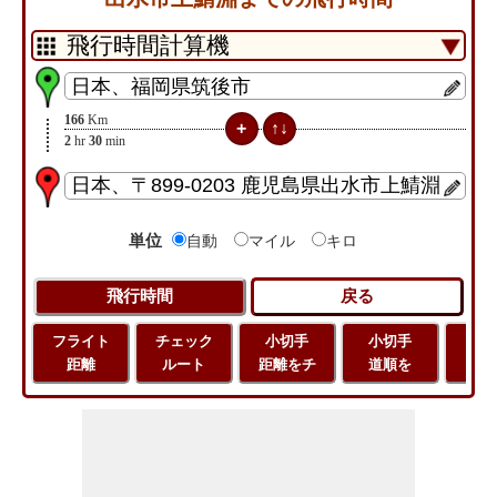
166
Km
2
hr
30
min
単位
自動
マイル
キロ
フライト
チェック
小切手
小切手
小
距離
ルート
距離をチ
道順を
地