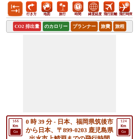
行き方
地図
旅行
時間
緯度経度
飛行距離
飛行時間
CO2 排出量
のカロリー
プランナー
旅費
旅程
0 時 39 分 - 日本、福岡県筑後市
166
124
Km
Km
から日本、〒899-0203 鹿児島県
Go
Go
出水市上鯖淵までの飛行時間