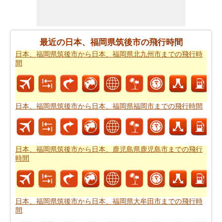
筑後市から日本、〒899-0203 鹿児島県出水市上鯖淵まで
の移動時間
知りたい場合がありますので。
すべてのより良い計画にポイントするために必要な最も
最近の日本、福岡県筑後市の飛行時間
重要なご旅行の要約を取得しますか。ここに - 旅行は日
日本、福岡県筑後市から日本、福岡県北九州市までの飛行時
本、福岡県筑後市がら日本、〒899-0203 鹿児島県出水市
間
上鯖淵から。あなたは自分でより良い
日本、福岡県筑後
市から日本、〒899-0203 鹿児島県出水市上鯖淵までの旅
行
を計画するのに役立ちます。
日本、福岡県筑後市から日本、福岡県福岡市までの飛行時間
道路の旅の代わりに、長い旅のための飛行を好むだろ
う。この場合には、
日本、福岡県筑後市から日本、〒
899-0203 鹿児島県出水市上鯖淵までの飛行距離
を知るこ
とが重要です。
日本、福岡県筑後市から日本、鹿児島県鹿児島市までの飛行
時間
あなたは未知の街にしようとしている場合、その場所内
のルートを知ることが不可欠です。このルートプランナ
ーは、あなたの旅のでの中間点と一緒にあなた
日本、福
岡県筑後市から日本、〒899-0203 鹿児島県出水市上鯖淵
日本、福岡県筑後市から日本、福岡県大牟田市までの飛行時
間
までの道路ルートプラン
を与える。