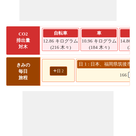
自転車
車
CO2
排出量
12.86 キログラム
10.96 キログラム
14.8
対木
(216 木々)
(184 木々)
(24
日 1 : 日本、福岡県筑後市 -
きみの
+
日 2
毎日
166
旅程