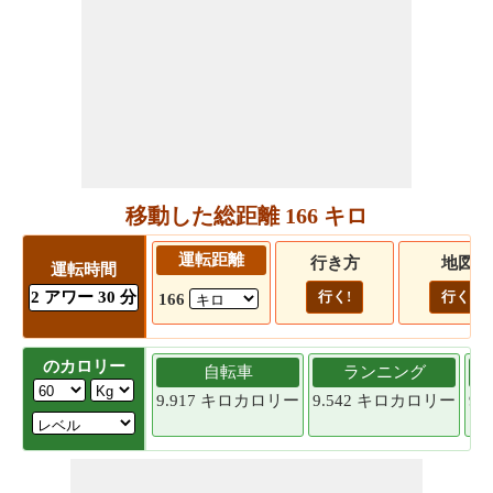
移動した総距離 166 キロ
運転距離
行き方
地図
運転時間
2 アワー 30 分
行く!
行く!
166
のカロリー
自転車
ランニング
9.917 キロカロリー
9.542 キロカロリー
9.