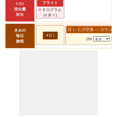
フライト
CO2
排出量
0 キログラム
対木
(0 木々)
日 1 : 仁川空港 --> ロサ
きみの
+
日 2
毎日
280
50
旅程