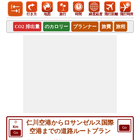
行き方
地図
旅行
時間
緯度経度
飛行距離
飛行時間
CO2 排出量
のカロリー
プランナー
旅費
旅程
仁川空港からロサンゼルス国際
0
Km
Go
空港までの道路ルートプラン
Go