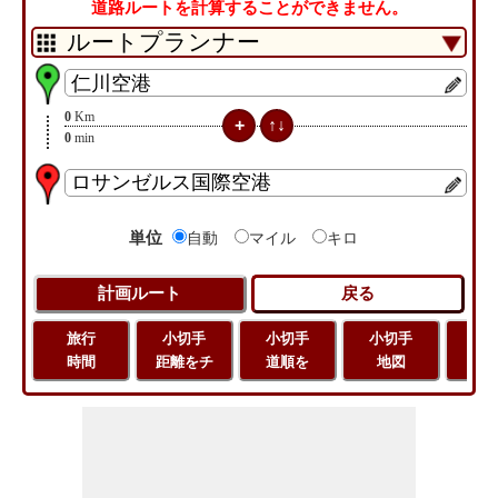
道路ルートを計算することができません。
0
Km
0
min
単位
自動
マイル
キロ
旅行
小切手
小切手
小切手
旅
時間
距離をチ
道順を
地図
距