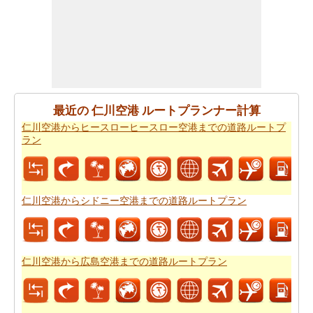
ロサンゼルス国際空港の間の飛行距離を知りたいです
か。あなたはまた
仁川空港からロサンゼルス国際空港ま
での飛行距離
.
あなたは旅に時間の制約を持っていますか。 の場合、あ
なたは非常によくあなたの時間を管理しなければならな
いし、これのためにあなたは
仁川空港からロサンゼルス
最近の 仁川空港 ルートプランナー計算
国際空港までの飛行時間
を知っている必要があります。
仁川空港からヒースローヒースロー空港までの道路ルートプ
ラン
あなたのルートを得ることが計画された後、あなたの旅
のために駆動するためのコストの公正な見積もりを有す
ることが重要です。あなたはこの旅費計算機を使用して
仁川空港からロサンゼルス国際空港までの旅行の費用
を
仁川空港からシドニー空港までの道路ルートプラン
得ることができます。
仁川空港から広島空港までの道路ルートプラン