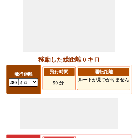
移動した総距離 0 キロ
飛行時間
運転距離
飛行距離
ルートが見つかりません
280
50 分