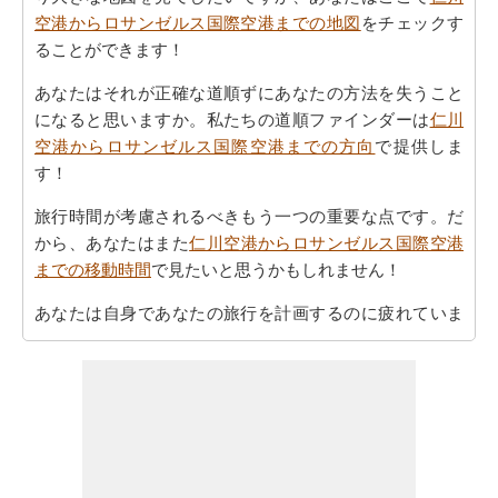
空港からロサンゼルス国際空港までの地図
をチェックす
ることができます！
あなたはそれが正確な道順ずにあなたの方法を失うこと
になると思いますか。私たちの道順ファインダーは
仁川
空港からロサンゼルス国際空港までの方向
で提供しま
す！
旅行時間が考慮されるべきもう一つの重要な点です。だ
から、あなたはまた
仁川空港からロサンゼルス国際空港
までの移動時間
で見たいと思うかもしれません！
あなたは自身であなたの旅行を計画するのに疲れていま
すか。あなたの
仁川空港からロサンゼルス国際空港まで
の旅行
を計画しますスマートルートプランナーを取得す
ることができます。また、あなたの旅の最後の微細な変
化に対応することができます。
あなたが到達するために急いでいる場合ので、あなた
は、飛行機で行くことを好みます。あなたは仁川空港と