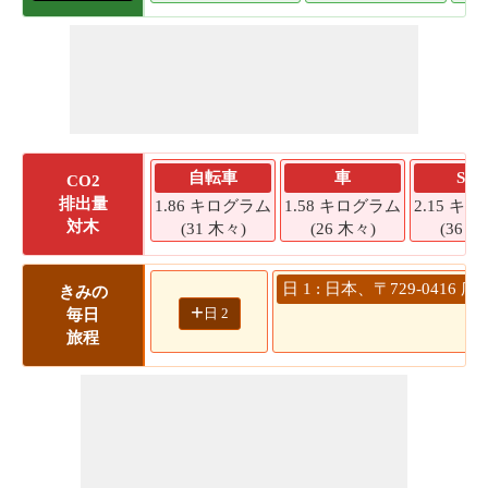
自転車
車
SU
CO2
排出量
1.86 キログラム
1.58 キログラム
2.15 キ
対木
(31 木々)
(26 木々)
(36 木
日 1 : 日本、〒729-04
きみの
+
日 2
毎日
旅程