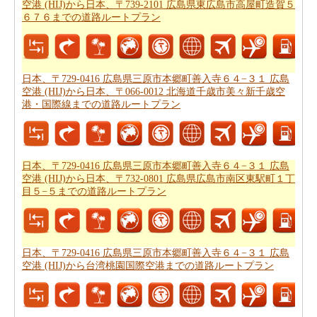
空港 (HIJ)から日本、〒739-2101 広島県東広島市高屋町造賀５
６７６までの道路ルートプラン
あなたが到達するために急いでいる場合ので、あなた
は、飛行機で行くことを好みます。あなたは日本、〒
729-0416 広島県三原市本郷町善入寺６４−３１ 広島空港
(HIJ)と日本、〒739-2101 広島県東広島市高屋町造賀５６
日本、〒729-0416 広島県三原市本郷町善入寺６４−３１ 広島
空港 (HIJ)から日本、〒066-0012 北海道千歳市美々新千歳空
７６の間の飛行距離を知りたいですか。あなたはまた
日
港・国際線までの道路ルートプラン
本、〒729-0416 広島県三原市本郷町善入寺６４−３１ 広
島空港 (HIJ)から日本、〒739-2101 広島県東広島市高屋町
造賀５６７６までの飛行距離
.
日本、〒729-0416 広島県三原市本郷町善入寺６４−３１ 広島
あなたは旅に時間の制約を持っていますか。 の場合、あ
空港 (HIJ)から日本、〒732-0801 広島県広島市南区東駅町１丁
なたは非常によくあなたの時間を管理しなければならな
目５−５までの道路ルートプラン
いし、これのためにあなたは
日本、〒729-0416 広島県三
原市本郷町善入寺６４−３１ 広島空港 (HIJ)から日本、〒
739-2101 広島県東広島市高屋町造賀５６７６までの飛行
日本、〒729-0416 広島県三原市本郷町善入寺６４−３１ 広島
時間
を知っている必要があります。
空港 (HIJ)から台湾桃園国際空港までの道路ルートプラン
あなたのルートを得ることが計画された後、あなたの旅
のために駆動するためのコストの公正な見積もりを有す