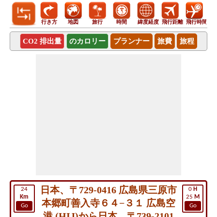
行き方
地図
旅行
時間
緯度経度
飛行距離
飛行時間
CO2 排出量
のカロリー
プランナー
旅費
旅程
日本、〒729-0416 広島県三原市
24
0
H
Km
25
M
本郷町善入寺６４−３１ 広島空
Go
Go
港 (HIJ)から日本、〒739-2101