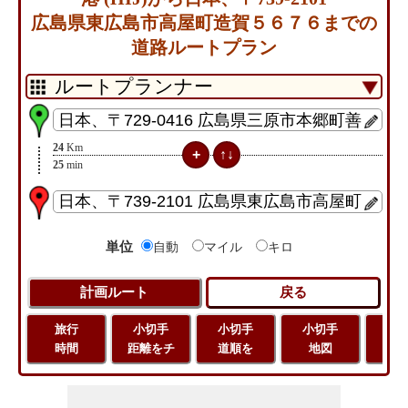
広島県東広島市高屋町造賀５６７６までの
道路ルートプラン
24
Km
25
min
単位
自動
マイル
キロ
旅行
小切手
小切手
小切手
旅
時間
距離をチ
道順を
地図
距