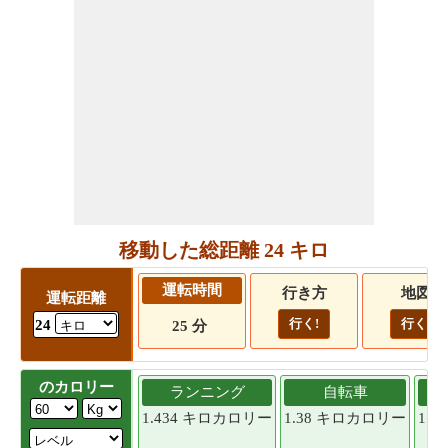
移動した総距離 24 キロ
運転時間
行き方
地図
運転距離
行く!
行く!
24
25 分
のカロリー
ランニング
自転車
1.434 キロカロリー
1.38 キロカロリー
1.