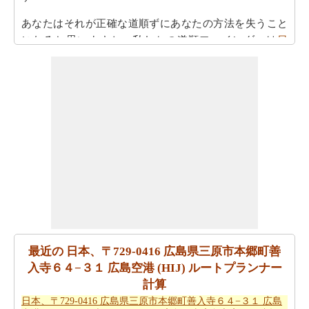
あなたはそれが正確な道順ずにあなたの方法を失うこと
になると思いますか。私たちの道順ファインダーは
日
本、〒729-0416 広島県三原市本郷町善入寺６４−３１ 広
島空港 (HIJ)から日本、〒739-2101 広島県東広島市高屋町
造賀５６７６までの方向
で提供します！
旅行時間が考慮されるべきもう一つの重要な点です。だ
から、あなたはまた
日本、〒729-0416 広島県三原市本郷
町善入寺６４−３１ 広島空港 (HIJ)から日本、〒739-2101
広島県東広島市高屋町造賀５６７６までの移動時間
で見
たいと思うかもしれません！
あなたは自身であなたの旅行を計画するのに疲れていま
すか。あなたの
日本、〒729-0416 広島県三原市本郷町善
入寺６４−３１ 広島空港 (HIJ)から日本、〒739-2101 広島
最近の 日本、〒729-0416 広島県三原市本郷町善
県東広島市高屋町造賀５６７６までの旅行
を計画します
入寺６４−３１ 広島空港 (HIJ) ルートプランナー
スマートルートプランナーを取得することができます。
計算
また、あなたの旅の最後の微細な変化に対応することが
日本、〒729-0416 広島県三原市本郷町善入寺６４−３１ 広島
できます。