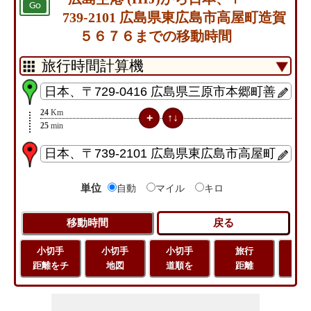
Go
739-2101 広島県東広島市高屋町造賀
５６７６までの移動時間
24
Km
25
min
単位
自動
マイル
キロ
小切手
小切手
小切手
旅行
緯
距離をチ
地図
道順を
距離
経