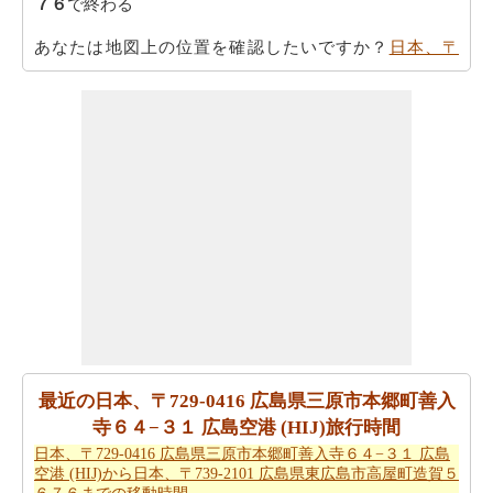
７６
で終わる
あなたは地図上の位置を確認したいですか？
日本、〒
729-0416 広島県三原市本郷町善入寺６４−３１ 広島空港
(HIJ)から日本、〒739-2101 広島県東広島市高屋町造賀５
６７６までの地図
チェック！
あなたは時間を無駄にすることなく目的地に着くことが
できます。
日本、〒729-0416 広島県三原市本郷町善入寺
６４−３１ 広島空港 (HIJ)から日本、〒739-2101 広島県東
広島市高屋町造賀５６７６までの方向
を参照してくださ
い。
あなたは、あなたの旅を計画する際に走行距離を知る必
要があります。
日本、〒729-0416 広島県三原市本郷町善
入寺６４−３１ 広島空港 (HIJ)から日本、〒739-2101 広島
県東広島市高屋町造賀５６７６までの距離
を探します
最近の日本、〒729-0416 広島県三原市本郷町善入
寺６４−３１ 広島空港 (HIJ)旅行時間
日本、〒729-0416 広島県三原市本郷町善入寺６４−３１
日本、〒729-0416 広島県三原市本郷町善入寺６４−３１ 広島
広島空港 (HIJ) から日本、〒739-2101 広島県東広島市高
空港 (HIJ)から日本、〒739-2101 広島県東広島市高屋町造賀５
屋町造賀５６７６まで 飛行機で飛びます、距離がどのぐ