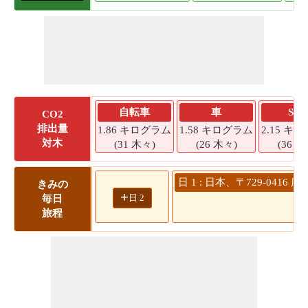
自転車
車
SU
CO2
排出量
1.86 キログラム
1.58 キログラム
2.15 キ
対木
(31 木々)
(26 木々)
(36 木
日 1 : 日本、〒729-04
きみの
+
日 2
毎日
旅程