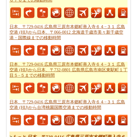
６７６までの移動時間
らいかかります。
日本、〒729-0416 広島県三原市本郷町
善入寺６４−３１ 広島空港 (HIJ)から日本、〒739-2101 広
島県東広島市高屋町造賀５６７６までの飛行距離
確認し
日本、〒729-0416 広島県三原市本郷町善入寺６４−３１ 広島
てください。
空港 (HIJ)から日本、〒066-0012 北海道千歳市美々新千歳空
港・国際線までの移動時間
日本、〒729-0416 広島県三原市本郷町善入寺６４−３１
広島空港 (HIJ)から日本、〒739-2101 広島県東広島市高屋
町造賀５６７６までの旅行
する方法については、旅行の
要約を取得します。
日本、〒729-0416 広島県三原市本郷町善入寺６４−３１ 広島
空港 (HIJ)から日本、〒732-0801 広島県広島市南区東駅町１丁
あなたはいつも道路で旅行中に多くの時間を費やすこと
目５−５までの移動時間
はできません。あなたは飛行機で行く方が良いかもしれ
ません。
日本、〒729-0416 広島県三原市本郷町善入寺６
４−３１ 広島空港 (HIJ)から日本、〒739-2101 広島県東広
日本、〒729-0416 広島県三原市本郷町善入寺６４−３１ 広島
島市高屋町造賀５６７６までの飛行時間
をもらいます。
空港 (HIJ)から台湾桃園国際空港までの移動時間
新しい場所に行くの後、あなたの目的地へのルートを知
ることが重要です。場合はルートを認識していません、
あなたは
日本、〒729-0416 広島県三原市本郷町善入寺６
>
もっと 日本、〒729-0416 広島県三原市本郷町善入寺６