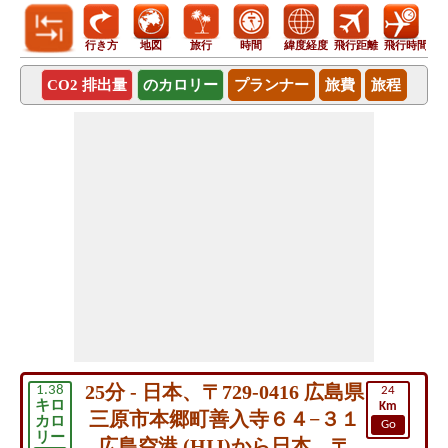
行き方
地図
旅行
時間
緯度経度
飛行距離
飛行時間
CO2 排出量
のカロリー
プランナー
旅費
旅程
25分 - 日本、〒729-0416 広島県
1.38
24
キロ
Km
三原市本郷町善入寺６４−３１
カロ
Go
リー
広島空港 (HIJ)から日本、〒