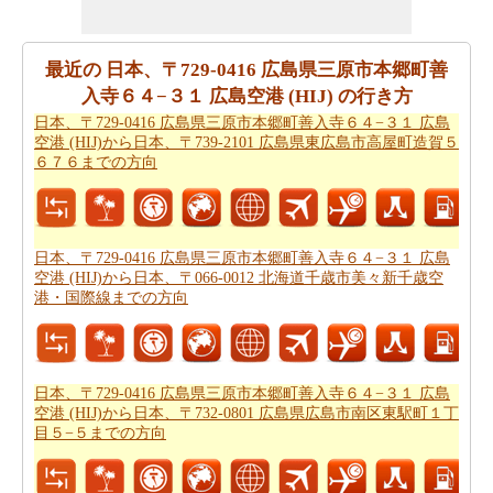
広島県広島市南区東駅町１丁目５−５までの飛行距離
をチ
ェックします。
最近の 日本、〒729-0416 広島県三原市本郷町善
日本、〒729-0416 広島県三原市本郷町善入寺64−３１ 広
入寺６４−３１ 広島空港 (HIJ) の行き方
島空港 (HIJ)から日本、〒732-0801 広島県広島市南区東駅
日本、〒729-0416 広島県三原市本郷町善入寺６４−３１ 広島
町１丁目５−５までの道路のルートプランを使用するとも
空港 (HIJ)から日本、〒739-2101 広島県東広島市高屋町造賀５
あなたはまた、旅行時間を知りたいかもしれません。あ
６７６までの方向
なたは
日本、〒729-0416 広島県三原市本郷町善入寺６４
−３１ 広島空港 (HIJ)から日本、〒732-0801 広島県広島市
南区東駅町１丁目５−５までの移動時間
国名>を見つける
日本、〒729-0416 広島県三原市本郷町善入寺６４−３１ 広島
ことができます。これは、あなたに日本、〒729-0416 広
空港 (HIJ)から日本、〒066-0012 北海道千歳市美々新千歳空
島県三原市本郷町善入寺64−３１ 広島空港 (HIJ)から日
港・国際線までの方向
本、〒732-0801 広島県広島市南区東駅町１丁目５−５ま
での駆動過ごすことになりますどのくらいの時間を推定
するのに役立ちます。
日本、〒729-0416 広島県三原市本郷町善入寺６４−３１ 広島
空港 (HIJ)から日本、〒732-0801 広島県広島市南区東駅町１丁
あなたの旅行を計画するために単一のビューで上記のす
目５−５までの方向
べての情報が必要ですか。
日本、〒729-0416 広島県三原
市本郷町善入寺６４−３１ 広島空港 (HIJ)から日本、〒