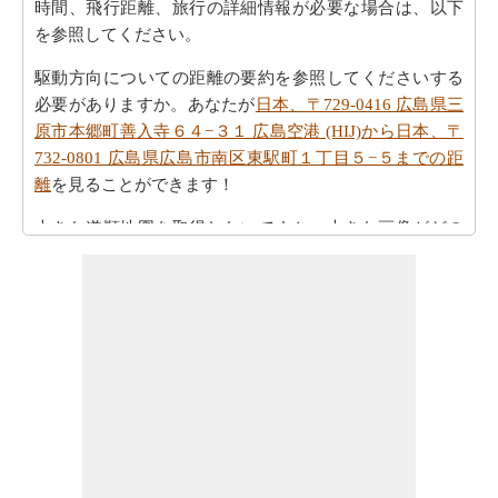
時間、飛行距離、旅行の詳細情報が必要な場合は、以下
を参照してください。
駆動方向についての距離の要約を参照してくださいする
必要がありますか。あなたが
日本、〒729-0416 広島県三
原市本郷町善入寺６４−３１ 広島空港 (HIJ)から日本、〒
732-0801 広島県広島市南区東駅町１丁目５−５までの距
離
を見ることができます！
大きな道順地図を取得したいですか。大きな画像がどの
ように見えるかを確認したいですか。あなたは
日本、〒
729-0416 広島県三原市本郷町善入寺６４−３１ 広島空港
(HIJ)から日本、〒732-0801 広島県広島市南区東駅町１丁
目５−５までの地図
見ることができます。
あなただけに、日本、〒729-0416 広島県三原市本郷町善
入寺64−３１ 広島空港 (HIJ)から日本、〒732-0801 広島県
広島市南区東駅町１丁目５−５まで以下の方向より飛ぶこ
とがしたいですか。
日本、〒729-0416 広島県三原市本郷
町善入寺６４−３１ 広島空港 (HIJ)から日本、〒732-0801