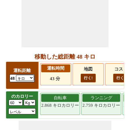
移動した総距離 48 キロ
運転時間
地図
コスト
運転距離
行く!
行く!
48
43 分
のカロリー
自転車
ランニング
2.868 キロカロリー
2.759 キロカロリー
2