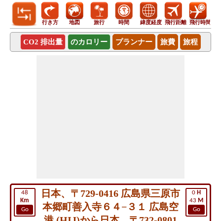
行き方
地図
旅行
時間
緯度経度
飛行距離
飛行時間
CO2 排出量
のカロリー
プランナー
旅費
旅程
日本、〒729-0416 広島県三原市
48
0
H
Km
43
M
本郷町善入寺６４−３１ 広島空
Go
Go
港 (HIJ)から日本、〒732-0801