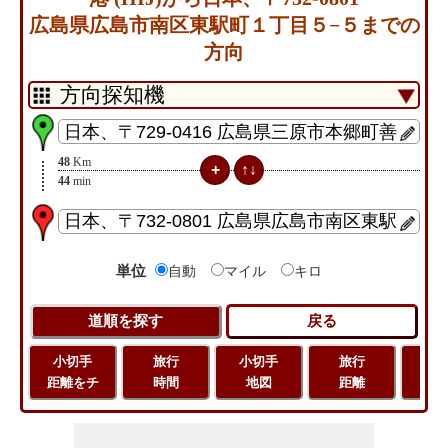
広島県広島市南区東駅町１丁目５−５までの
方向
48
Km
44
min
単位
自動
マイル
キロ
小切手
旅行
小切手
旅行
緯
距離をチ
時間
地図
距離
経