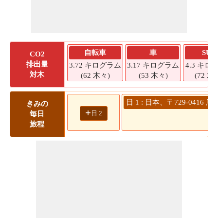
自転車
車
SUV
CO2
排出量
3.72 キログラム
3.17 キログラム
4.3 キロ
対木
(62 木々)
(53 木々)
(72 木
日 1 : 日本、〒729-041
きみの
+
日 2
毎日
旅程