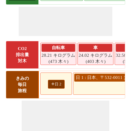
自転車
車
CO2
排出量
28.21 キログラム
24.02 キログラム
32.5
対木
(473 木々)
(403 木々)
(54
日 1 : 日本、〒532-00
きみの
+
日 2
毎日
旅程