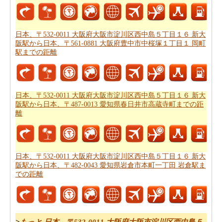
市明輪町１−２２５ 富山駅までの移動時間
からひつよう
です。走行距離をつかってしょよう時間は日本、〒532-
0011 大阪府大阪市淀川区西中島５丁目１６ 新大阪駅から
日本、〒532-0011 大阪府大阪市淀川区西中島５丁目１６ 新大
日本、〒930-0001 富山県富山市明輪町１−２２５ 富山駅
阪駅から日本、〒561-0881 大阪府豊中市中桜塚１丁目１ 岡町
まで計ります。
駅までの距離
日本、〒532-0011 大阪府大阪市淀川区西中島５丁目１６
新大阪駅から日本、〒930-0001 富山県富山市明輪町１
−２２５ 富山駅まで良プランが欲しいですか。知る事は
日本、〒532-0011 大阪府大阪市淀川区西中島５丁目１６ 新大
阪駅から日本、〒487-0013 愛知県春日井市高蔵寺町までの距
どの方を使って
日本、〒532-0011 大阪府大阪市淀川区西
離
中島５丁目１６ 新大阪駅から日本、〒930-0001 富山県富
山市明輪町１−２２５ 富山駅までの旅行
するんです。
道路走行は疲れて感じますか。飛行機で飛びてかかる時
日本、〒532-0011 大阪府大阪市淀川区西中島５丁目１６ 新大
間は知りたいんですか。
日本、〒532-0011 大阪府大阪市
阪駅から日本、〒482-0043 愛知県岩倉市本町一丁田 岩倉駅ま
淀川区西中島５丁目１６ 新大阪駅から日本、〒930-0001
での距離
富山県富山市明輪町１−２２５ 富山駅までの飛行時間
チ
ェックします。
それはあなたの旅のルートを計画するのは面倒ですか？
>
もっと 日本、〒532-0011 大阪府大阪市淀川区西中島５