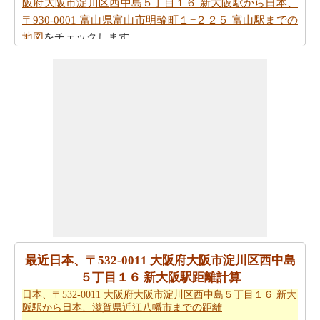
阪府大阪市淀川区西中島５丁目１６ 新大阪駅から日本、
〒930-0001 富山県富山市明輪町１−２２５ 富山駅までの
地図
をチェックします。
走行距離のとはべつに駆動方向も必要ですか。
日本、〒
532-0011 大阪府大阪市淀川区西中島５丁目１６ 新大阪駅
から日本、〒930-0001 富山県富山市明輪町１−２２５ 富
山駅までの方向
を参照して下さい。
日本、〒532-0011 大阪府大阪市淀川区西中島５丁目１６
新大阪駅から日本、〒930-0001 富山県富山市明輪町１
−２２５ 富山駅まで 飛行機で飛びます、距離がどのぐら
いかかります。
日本、〒532-0011 大阪府大阪市淀川区西
中島５丁目１６ 新大阪駅から日本、〒930-0001 富山県富
山市明輪町１−２２５ 富山駅までの飛行距離
はチェック
します。
最近日本、〒532-0011 大阪府大阪市淀川区西中島
走行時間は走行距離といっように大切な事です。その
５丁目１６ 新大阪駅距離計算
為、あなたは
日本、〒532-0011 大阪府大阪市淀川区西中
日本、〒532-0011 大阪府大阪市淀川区西中島５丁目１６ 新大
阪駅から日本、滋賀県近江八幡市までの距離
島５丁目１６ 新大阪駅から日本、〒930-0001 富山県富山