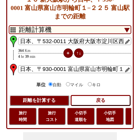
0001 富山県富山市明輪町１−２２５ 富山駅
までの距離
364
Km
4
hr
39
min
単位
自動
マイル
キロ
旅行
旅行
小切手
小切手
旅
時間
コスト
道順を
地図
距