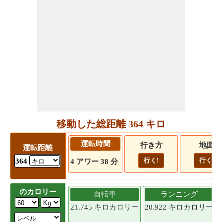
移動した総距離 364 キロ
運転時間
行き方
地図
運転距離
行く!
行く!
364
4 アワー 38 分
のカロリー
自転車
ランニング
21.745 キロカロリー
20.922 キロカロリー