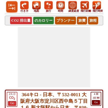
行き方
地図
旅行
時間
緯度経度
飛行距離
飛行時間
CO2 排出量
のカロリー
プランナー
旅費
旅程
364キロ - 日本、〒532-0011 大
24.0
4
H
CO
38
M
2
阪府大阪市淀川区西中島５丁目
Go
Go
１６ 新大阪駅から日本、〒930-