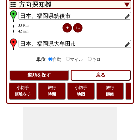
33
Km
42
min
単位
自動
マイル
キロ
小切手
旅行
小切手
旅行
緯
距離をチ
時間
地図
距離
経