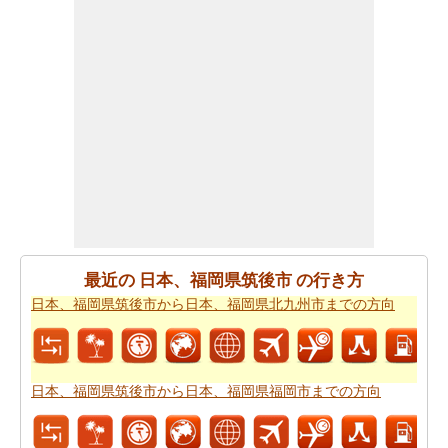
距離
をチェックします。
日本、福岡県筑後市から日本、福岡県大牟田市までの道
路のルートプランを使用するともあなたはまた、旅行時
間を知りたいかもしれません。あなたは
日本、福岡県筑
後市から日本、福岡県大牟田市までの移動時間
国名>を見
つけることができます。これは、あなたに日本、福岡県
筑後市から日本、福岡県大牟田市までの駆動過ごすこと
になりますどのくらいの時間を推定するのに役立ちま
す。
あなたの旅行を計画するために単一のビューで上記のす
最近の 日本、福岡県筑後市 の行き方
べての情報が必要ですか。
日本、福岡県筑後市から日
日本、福岡県筑後市から日本、福岡県北九州市までの方向
本、福岡県大牟田市までの旅行
方法をチェックしてくだ
さい。日本、福岡県筑後市から日本、福岡県大牟田市ま
での自分がより良いあなたの旅行を計画するのに役立ち
ます。
日本、福岡県筑後市から日本、福岡県福岡市までの方向
道路で旅行するのは疲れましたか。日本、福岡県筑後市
から日本、福岡県大牟田市まで、あなたは飛ぶことがで