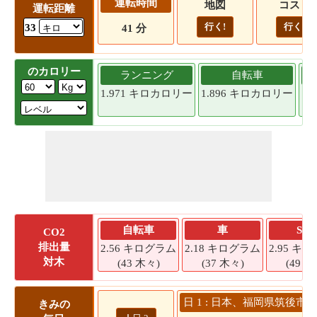
運転時間
地図
コスト
運転距離
行く!
行く!
33
41 分
のカロリー
ランニング
自転車
1.971 キロカロリー
1.896 キロカロリー
1.
自転車
車
SU
CO2
排出量
2.56 キログラム
2.18 キログラム
2.95 キ
対木
(43 木々)
(37 木々)
(49 木
日 1 : 日本、福岡県筑後市 
きみの