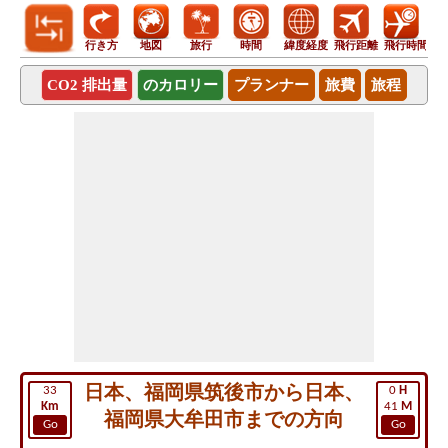
行き方
地図
旅行
時間
緯度経度
飛行距離
飛行時間
CO2 排出量
のカロリー
プランナー
旅費
旅程
日本、福岡県筑後市から日本、
33
0
H
Km
41
M
福岡県大牟田市までの方向
Go
Go