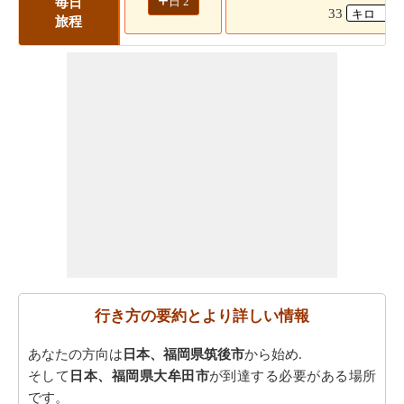
+
日 2
毎日
33
旅程
行き方の要約とより詳しい情報
あなたの方向は
日本、福岡県筑後市
から始め.
そして
日本、福岡県大牟田市
が到達する必要がある場所
です。