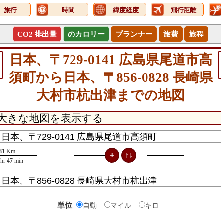
旅行
時間
緯度経度
飛行距離
CO2 排出量
のカロリー
プランナー
旅費
旅程
日本、〒729-0141 広島県尾道市高
須町から日本、〒856-0828 長崎県
大村市杭出津までの地図
81
Km
hr
47
min
単位
自動
マイル
キロ