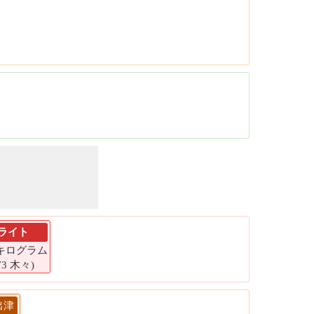
ライト
1 キログラム
73 木々)
出津