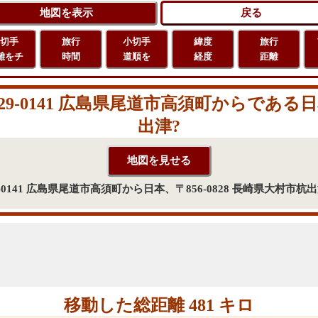
切手
旅行
小切手
緯度
旅行
離をチ
時間
道順を
経度
距離
-0141 広島県尾道市高須町からである日本、
出津?
-0141 広島県尾道市高須町から日本、〒856-0828 長崎県大村市
移動した総距離 481 キロ