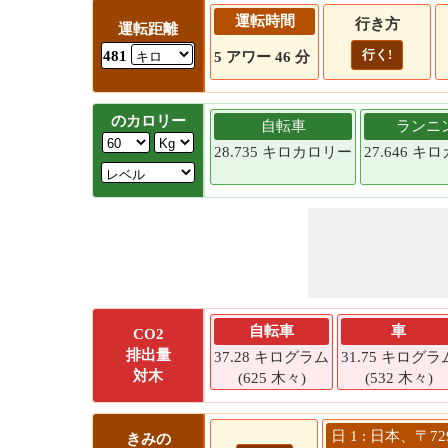
運転時間
行き方
運転距離
行く!
481
5 アワー 46 分
のカロリー
自転車
ランニ
28.735 キロカロリー
27.646 
自転車
車
CO2
排出量
37.28 キログラム
31.75 キログラ
対木
(625 木々)
(532 木々)
日 1 : 日本、〒7
きみの