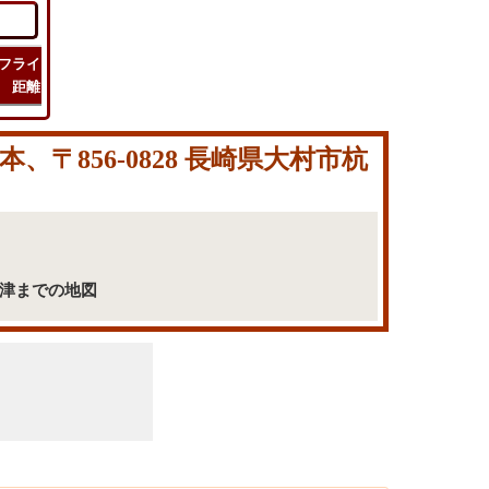
フライト
フライト
チェック
旅行
距離
時間
ルート
コスト
〒856-0828 長崎県大村市杭
杭出津までの地図