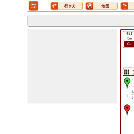
行き方
地図
481
Km
Go
4
5