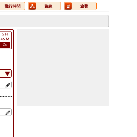
飛行時間
路線
旅費
5
H
46
M
Go