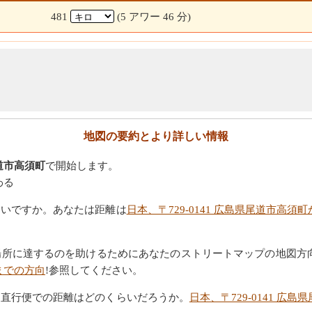
481
(5 アワー 46 分)
地図の要約とより詳しい情報
尾道市高須町
で開始します。
わる
たいですか。あなたは距離は
日本、〒729-0141 広島県尾道市高須
場所に達するのを助けるためにあなたのストリートマップの地図方
津までの方向
!参照してください。
。直行便での距離はどのくらいだろうか。
日本、〒729-0141 広