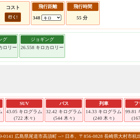
飛行距離
飛行時間
コスト
行く!
348
55 分
ング
ジョギング
キロカロリー
26.558 キロカロリー
SUV
バス
列車
フ
ム
43.05 キログラム
32.42 キログラム
14.33 キログラム
99.8
(722 木々)
(544 木々)
(240 木々)
(16
29-0141 広島県尾道市高須町 --> 日本、〒856-0828 長崎県大村市杭