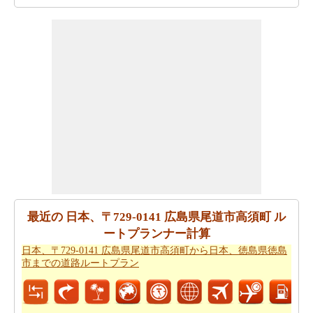
から、あなたはまた
日本、〒729-0141 広島県尾道市高須
町から日本、〒440-0801 愛知県豊橋市今橋町までの移動
時間
で見たいと思うかもしれません！
あなたは自身であなたの旅行を計画するのに疲れていま
すか。あなたの
日本、〒729-0141 広島県尾道市高須町か
ら日本、〒440-0801 愛知県豊橋市今橋町までの旅行
を計
画しますスマートルートプランナーを取得することがで
きます。また、あなたの旅の最後の微細な変化に対応す
ることができます。
あなたが到達するために急いでいる場合ので、あなた
は、飛行機で行くことを好みます。あなたは日本、〒
最近の 日本、〒729-0141 広島県尾道市高須町 ル
729-0141 広島県尾道市高須町と日本、〒440-0801 愛知県
ートプランナー計算
豊橋市今橋町の間の飛行距離を知りたいですか。あなた
日本、〒729-0141 広島県尾道市高須町から日本、徳島県徳島
はまた
日本、〒729-0141 広島県尾道市高須町から日本、
市までの道路ルートプラン
〒440-0801 愛知県豊橋市今橋町までの飛行距離
.
あなたは旅に時間の制約を持っていますか。 の場合、あ
なたは非常によくあなたの時間を管理しなければならな