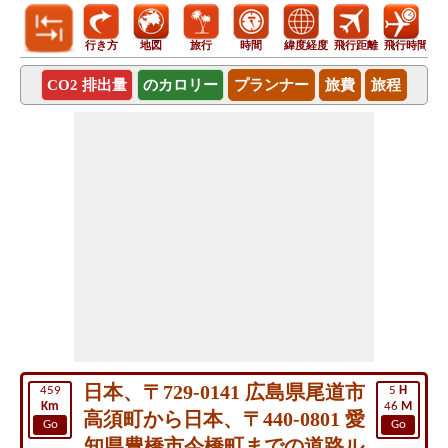
行き方
地図
旅行
時間
緯度経度
飛行距離
飛行時間
CO2 排出量
のカロリー
プランナー
旅費
旅程
日本、〒729-0141 広島県尾道市
459
5
H
Km
46
M
高須町から日本、〒440-0801 愛
Go
Go
知県豊橋市今橋町までの道路ル