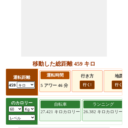
移動した総距離 459 キロ
運転時間
行き方
地図
運転距離
行く!
行く!
459
5 アワー 46 分
のカロリー
自転車
ランニング
27.421 キロカロリー
26.382 キロカロリー