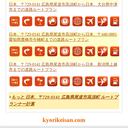
日本、〒729-0141 広島県尾道市高須町から日本、大分県中津
いし、これのためにあなたは
日本、〒729-0141 広島県尾
市までの道路ルートプラン
道市高須町から日本、〒440-0801 愛知県豊橋市今橋町ま
での飛行時間
を知っている必要があります。
あなたのルートを得ることが計画された後、あなたの旅
日本、〒729-0141 広島県尾道市高須町から日本、〒440-0801
のために駆動するためのコストの公正な見積もりを有す
愛知県豊橋市今橋町までの道路ルートプラン
ることが重要です。あなたはこの旅費計算機を使用して
日本、〒729-0141 広島県尾道市高須町から日本、〒440-
0801 愛知県豊橋市今橋町までの旅行の費用
を得ることが
日本、〒729-0141 広島県尾道市高須町から日本、新潟県上越
できます。
市までの道路ルートプラン
>
もっと 日本、〒729-0141 広島県尾道市高須町 ルートプ
ランナー計算
kyorikeisan.com