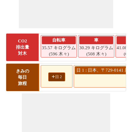
自転車
車
CO2
排出量
35.57 キログラム
30.29 キログラム
41.0
対木
(596 木々)
(508 木々)
(68
日 1 : 日本、〒729-014
きみの
+
日 2
毎日
旅程