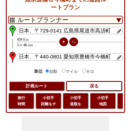
ートプラン
459
Km
5
hr
46
min
単位
自動
マイル
キロ
旅行
小切手
小切手
小切手
旅
時間
距離をチ
道順を
地図
距