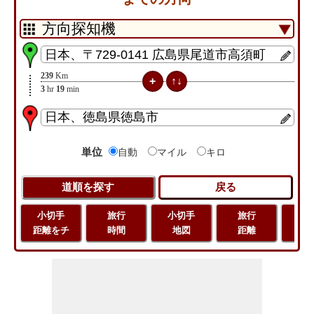
239
Km
3
hr
19
min
単位
自動
マイル
キロ
小切手
旅行
小切手
旅行
緯
距離をチ
時間
地図
距離
経