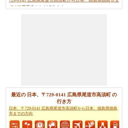
729-0141 広島県尾道市高須町から日本、徳島県徳島市ま
での地図
見ることができます。
あなただけに、日本、〒729-0141 広島県尾道市高須町か
ら日本、徳島県徳島市まで以下の方向より飛ぶことがし
たいですか。
日本、〒729-0141 広島県尾道市高須町から
日本、徳島県徳島市までの飛行距離
をチェックします。
日本、〒729-0141 広島県尾道市高須町から日本、徳島県
徳島市までの道路のルートプランを使用するともあなた
はまた、旅行時間を知りたいかもしれません。あなたは
日本、〒729-0141 広島県尾道市高須町から日本、徳島県
徳島市までの移動時間
国名>を見つけることができます。
これは、あなたに日本、〒729-0141 広島県尾道市高須町
から日本、徳島県徳島市までの駆動過ごすことになりま
最近の 日本、〒729-0141 広島県尾道市高須町 の
すどのくらいの時間を推定するのに役立ちます。
行き方
日本、〒729-0141 広島県尾道市高須町から日本、徳島県徳島
あなたの旅行を計画するために単一のビューで上記のす
市までの方向
べての情報が必要ですか。
日本、〒729-0141 広島県尾道
市高須町から日本、徳島県徳島市までの旅行
方法をチェ