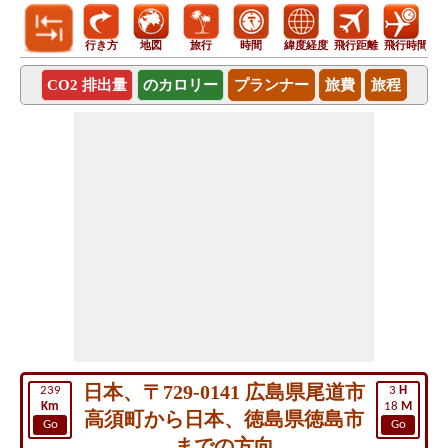
行き方
地図
旅行
時間
緯度経度
飛行距離
飛行時間
CO2 排出量
のカロリー
プランナー
旅費
旅程
日本、〒729-0141 広島県尾道市
239
3
H
Km
18
M
高須町から日本、徳島県徳島市
Go
Go
までの方向