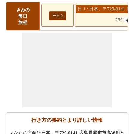
日 1 : 日本、〒729-014
きみの
+
日 2
毎日
239
旅程
行き方の要約とより詳しい情報
あなたの方向は
日本、〒729-0141 広島県尾道市高須町
か