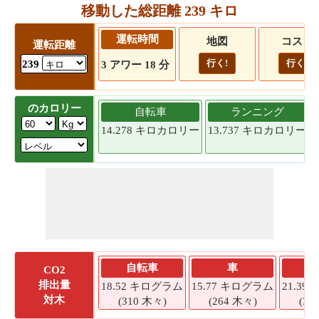
移動した総距離 239 キロ
運転時間
地図
コスト
運転距離
行く!
行く!
239
3 アワー 18 分
のカロリー
自転車
ランニング
14.278 キロカロリー
13.737 キロカロリー
自転車
車
CO2
排出量
18.52 キログラム
15.77 キログラム
21.3
対木
(310 木々)
(264 木々)
(35