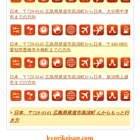
ックしてください。日本、〒729-0141 広島県尾道市高須
町から日本、徳島県徳島市までの自分がより良いあなた
日本、〒729-0141 広島県尾道市高須町から日本、大分県中津
の旅行を計画するのに役立ちます。
市までの方向
道路で旅行するのは疲れましたか。日本、〒729-0141 広
島県尾道市高須町から日本、徳島県徳島市まで、あなた
は飛ぶことができます。旅行する前に
日本、〒729-0141
日本、〒729-0141 広島県尾道市高須町から日本、〒440-0801
愛知県豊橋市今橋町までの方向
広島県尾道市高須町から日本、徳島県徳島市までの飛行
時間
をチェックして下さい。
あなたはそれが確からしいの停止ポイントとあなたの旅
日本、〒729-0141 広島県尾道市高須町から日本、新潟県上越
の途中でポイントを与えマップたいですか。
日本、〒
市までの方向
729-0141 広島県尾道市高須町から日本、徳島県徳島市ま
での道路ルートプラン
はあなたがチェックすることをお
勧めします。
>
日本、〒729-0141 広島県尾道市高須町 んからもっと行
あなたのルートを得ることが計画された後、あなたの旅
き方
のために駆動するためのコストの公正な見積もりを有す
ることが重要です。あなたはこの
日本、〒729-0141 広島
県尾道市高須町から日本、徳島県徳島市までの旅行の費
kyorikeisan.com