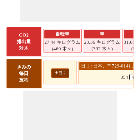
自転車
車
CO2
排出量
27.44 キログラム
23.36 キログラム
31.6
対木
(460 木々)
(392 木々)
(53
日 1 : 日本、〒729-014
きみの
+
日 2
毎日
354
旅程