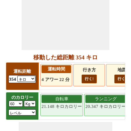
移動した総距離 354 キロ
運転時間
行き方
地図
運転距離
行く!
行く!
354
4 アワー 22 分
のカロリー
自転車
ランニング
21.148 キロカロリー
20.347 キロカロリー