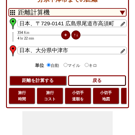
354
Km
4
hr
22
min
単位
自動
マイル
キロ
旅行
旅行
小切手
小切手
旅
時間
コスト
道順を
地図
距