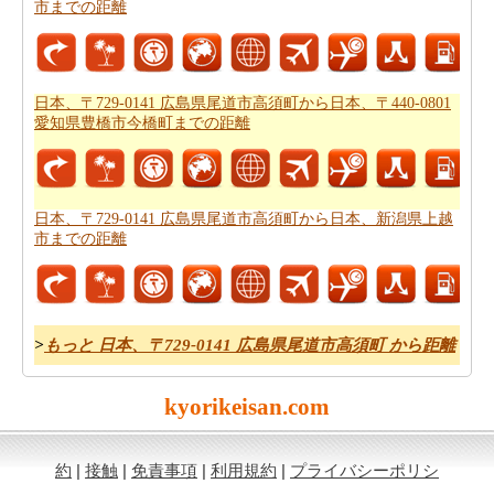
市までの距離
それはあなたの旅のルートを計画するのは面倒ですか？
このルートプランナーは、
日本、〒729-0141 広島県尾道
市高須町から日本、大分県中津市までの道路ルートプラ
ン
提供します。
日本、〒729-0141 広島県尾道市高須町から日本、〒440-0801
愛知県豊橋市今橋町までの距離
あなたは、道路に旅行を取ることを計画していますか？
あなたはこの旅行で過ごすことになります燃料費の見積
もりをしたいですか？
日本、〒729-0141 広島県尾道市高
日本、〒729-0141 広島県尾道市高須町から日本、新潟県上越
須町から日本、大分県中津市までの旅行の費用
を確認し
市までの距離
てください。
*この結果は近似です。道路状況や流用や気象条件や交通などが走
>
もっと 日本、〒729-0141 広島県尾道市高須町 から距離
行距離にかかわります。
kyorikeisan.com
約
|
接触
|
免責事項
|
利用規約
|
プライバシーポリシ