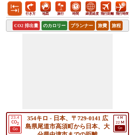
行き方
地図
旅行
時間
緯度経度
飛行距離
飛行時間
CO2 排出量
のカロリー
プランナー
旅費
旅程
354キロ - 日本、〒729-0141 広
23.4
4
H
CO
22
M
2
島県尾道市高須町から日本、大
Go
Go
分県中津市までの距離