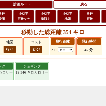
旅行
小切手
小切手
小切手
旅行
時間
距離をチ
道順を
地図
距離
移動した総距離 354 キロ
飛行距離
飛行時間
地図
コスト
行く!
行く!
211
45 分
ング
ジョギング
キロカロリー
19.546 キロカロリー