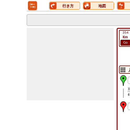
行き方
地図
354
Km
Go
3
4