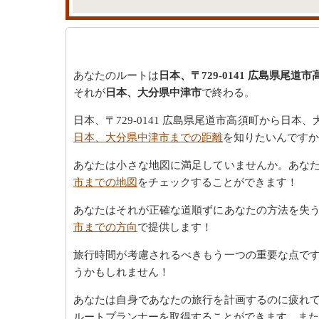
あなたのルートは
日本、〒729-0141 広島県尾道市
それが
日本、大分県中津市
で終わる。
日本、〒729-0141 広島県尾道市高須町から
日本、大分県中津市までの距離
を知りたいんですか
あなたは小さな地図に満足していませんか。あな
市までの地図
をチェックすることができます！
あなたはそれが正確な道順ずにあなたの方法を失
市までの方向
で提供します！
旅行時間が考慮されるべきもう一つの重要な点で
うかもしれません！
あなたは自身であなたの旅行を計画するのに疲れ
ルートプランナーを取得することができます。また