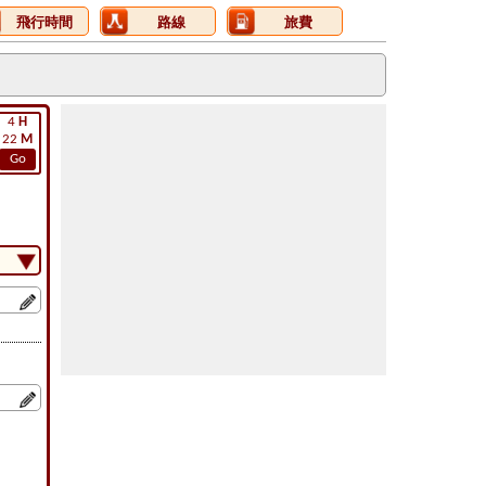
飛行時間
路線
旅費
4
H
22
M
Go