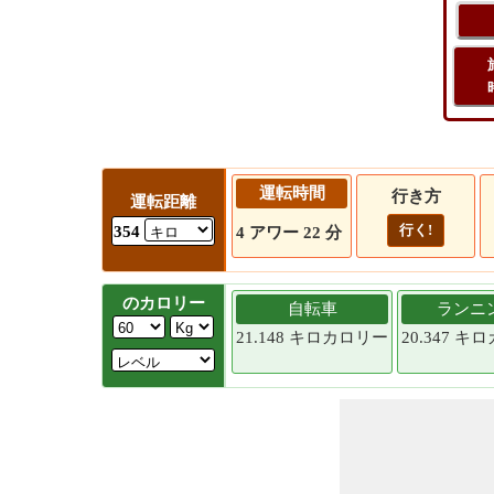
運転時間
行き方
運転距離
行く!
354
4 アワー 22 分
のカロリー
自転車
ランニ
21.148 キロカロリー
20.347 