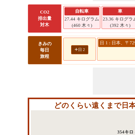
自転車
車
CO2
排出量
27.44 キログラム
23.36 キログラ
対木
(460 木々)
(392 木々)
日 1 : 日本、〒
きみの
+
日 2
毎日
旅程
どのくらい遠くまで日本、
354キ