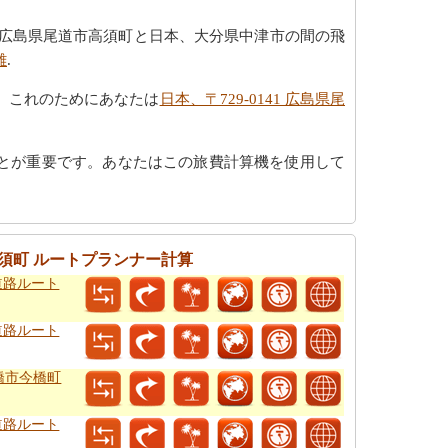
1 広島県尾道市高須町と日本、大分県中津市の間の飛
離
.
、これのためにあなたは
日本、〒729-0141 広島県尾
とが重要です。あなたはこの旅費計算機を使用して
市高須町 ルートプランナー計算
道路ルート
道路ルート
豊橋市今橋町
道路ルート