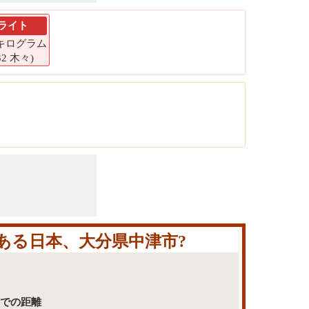
ライト
6 キログラム
32 木々)
である日本、大分県中津市?
までの距離