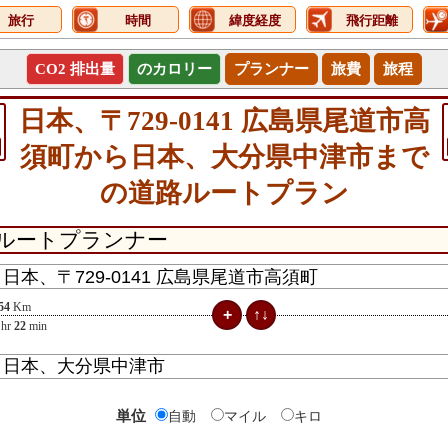
旅行
時間
緯度経度
飛行距離
CO2 排出量
のカロリー
プランナー
旅費
旅程
日本、〒729-0141 広島県尾道市高
須町から日本、大分県中津市まで
の道路ルートプラン
54
Km
hr
22
min
単位
自動
マイル
キロ