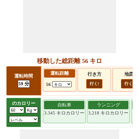
移動した総距離 56 キロ
運転距離
行き方
地図
運転時間
59 分
行く!
行く!
56
のカロリー
自転車
ランニング
3.345 キロカロリー
3.218 キロカロリー
3.