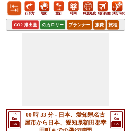
行き方
地図
旅行
時間
緯度経度
飛行距離
飛行時間
CO2 排出量
のカロリー
プランナー
旅費
旅程
00 時 33 分 - 日本、愛知県名古
56
42
Km
Km
屋市から日本、愛知県額田郡幸
Go
Go
田町までの飛行時間