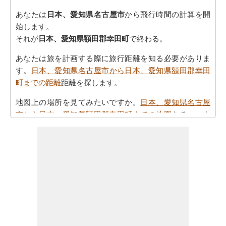
あなたは
日本、愛知県名古屋市
から飛行時間の計算を開
始します。
それが
日本、愛知県額田郡幸田町
で終わる。
あなたは旅を計画する際に旅行距離を知る必要がありま
す。
日本、愛知県名古屋市から日本、愛知県額田郡幸田
町までの距離
距離を探します。
地図上の場所を見てみたいですか。
日本、愛知県名古屋
市から日本、愛知県額田郡幸田町までの地図
をチェック
してください。
あなたは
日本、愛知県名古屋市から日本、愛知県額田郡
幸田町までの方向
を参照することで時間を無駄にするこ
となく、目的地に着くことができます
あなたの目的地に到達するために必要な駆動時間を認識
していることが重要です。さらに、タスクを計画におけ
る公正なアイデアを提供します。あなたは
日本、愛知県