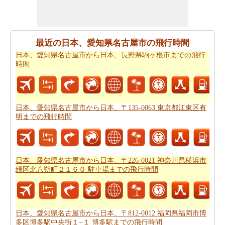
名古屋市から日本、愛知県額田郡幸田町までの移動時間
知りたい場合がありますので。
すべてのより良い計画にポイントするために必要な最も
最近の日本、愛知県名古屋市の飛行時間
重要なご旅行の要約を取得しますか。ここに - 旅行は日
日本、愛知県名古屋市から日本、長野県駒ヶ根市までの飛行
本、愛知県名古屋市がら日本、愛知県額田郡幸田町か
時間
ら。あなたは自分でより良い
日本、愛知県名古屋市から
日本、愛知県額田郡幸田町までの旅行
を計画するのに役
立ちます。
日本、愛知県名古屋市から日本、〒135-0063 東京都江東区有
道路の旅の代わりに、長い旅のための飛行を好むだろ
明までの飛行時間
う。この場合には、
日本、愛知県名古屋市から日本、愛
知県額田郡幸田町までの飛行距離
を知ることが重要で
す。
日本、愛知県名古屋市から日本、〒226-0021 神奈川県横浜市
あなたは未知の街にしようとしている場合、その場所内
緑区北八朔町２１６０ 駐車場までの飛行時間
のルートを知ることが不可欠です。このルートプランナ
ーは、あなたの旅のでの中間点と一緒にあなた
日本、愛
知県名古屋市から日本、愛知県額田郡幸田町までの道路
日本、愛知県名古屋市から日本、〒812-0012 福岡県福岡市博
ルートプラン
を与える。
多区博多駅中央街１−１ 博多駅までの飛行時間