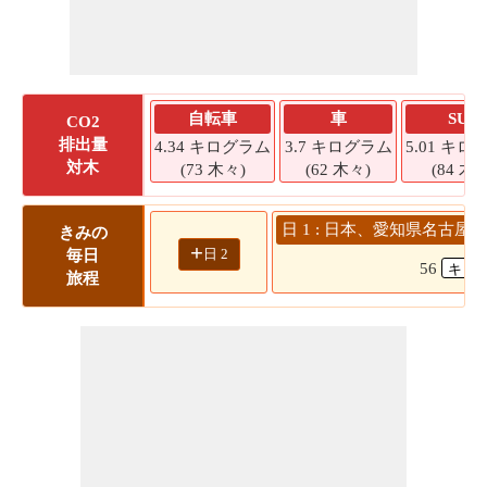
自転車
車
SUV
CO2
排出量
4.34 キログラム
3.7 キログラム
5.01 キロ
対木
(73 木々)
(62 木々)
(84 木々
日 1 : 日本、愛知県名古屋
きみの
+
日 2
毎日
56
旅程