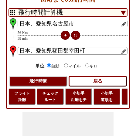
56
Km
59
min
単位
自動
マイル
キロ
フライト
チェック
小切手
小切手
小
距離
ルート
距離をチ
道順を
地