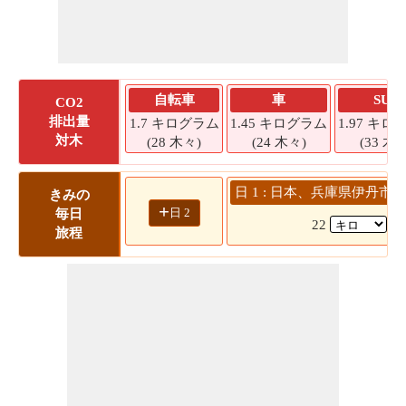
自転車
車
SUV
CO2
排出量
1.7 キログラム
1.45 キログラム
1.97 キロ
対木
(28 木々)
(24 木々)
(33 木々
日 1 : 日本、兵庫県伊丹市 -->
きみの
+
日 2
毎日
22
( 
旅程