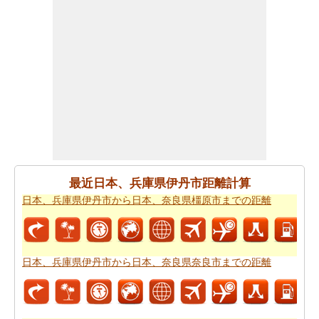
為、あなたは
日本、兵庫県伊丹市から日本 〒567-0009ま
での移動時間
からひつようです。走行距離をつかってし
ょよう時間は日本、兵庫県伊丹市から日本 〒567-0009ま
で計ります。
日本、兵庫県伊丹市から日本 〒567-0009まで良プランが
欲しいですか。知る事はどの方を使って
日本、兵庫県伊
丹市から日本 〒567-0009までの旅行
するんです。
道路走行は疲れて感じますか。飛行機で飛びてかかる時
間は知りたいんですか。
日本、兵庫県伊丹市から日本 〒
最近日本、兵庫県伊丹市距離計算
567-0009までの飛行時間
チェックします。
日本、兵庫県伊丹市から日本、奈良県橿原市までの距離
それはあなたの旅のルートを計画するのは面倒ですか？
このルートプランナーは、
日本、兵庫県伊丹市から日本
〒567-0009までの道路ルートプラン
提供します。
日本、兵庫県伊丹市から日本、奈良県奈良市までの距離
あなたは、道路に旅行を取ることを計画していますか？
あなたはこの旅行で過ごすことになります燃料費の見積
もりをしたいですか？
日本、兵庫県伊丹市から日本 〒