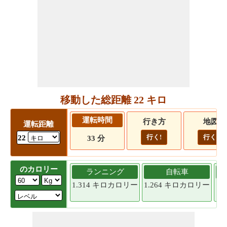
移動した総距離 22 キロ
運転時間
行き方
地図
運転距離
行く!
行く!
22
33 分
のカロリー
ランニング
自転車
1.314 キロカロリー
1.264 キロカロリー
1.