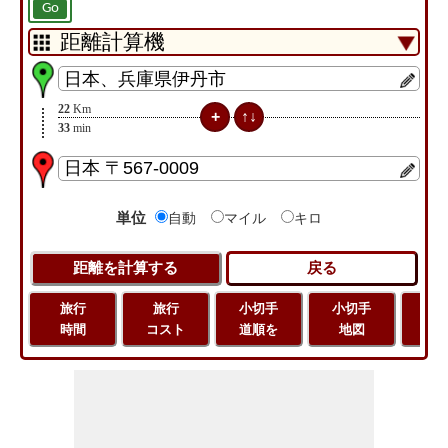
Go
22
Km
33
min
単位
自動
マイル
キロ
旅行
旅行
小切手
小切手
旅
時間
コスト
道順を
地図
距