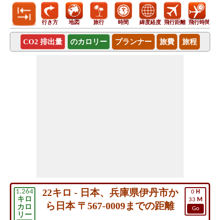
行き方
地図
旅行
時間
緯度経度
飛行距離
飛行時間
CO2 排出量
のカロリー
プランナー
旅費
旅程
22キロ - 日本、兵庫県伊丹市か
1.264
0
H
キロ
33
M
ら日本 〒567-0009までの距離
カロ
Go
リー