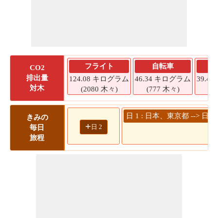
フライト
自転車
CO2
排出量
124.08 キログラム
46.34 キログラム
39.4
対木
(2080 木々)
(777 木々)
(6
日 1 : 日本、東京都 --> 
きみの
+
日 2
毎日
旅程