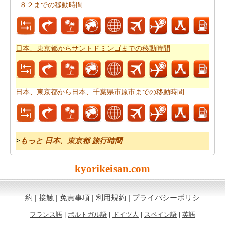
−８２までの移動時間
あなたはいつも道路で旅行中に多くの時間を費やすこと
はできません。あなたは飛行機で行く方が良いかもしれ
ません。
日本、東京都から日本、〒010-1211 秋田県秋田
市雄和椿川山籠４９ 秋田空港 (AXT)までの飛行時間
をも
日本、東京都からサントドミンゴまでの移動時間
らいます。
新しい場所に行くの後、あなたの目的地へのルートを知
ることが重要です。場合はルートを認識していません、
日本、東京都から日本、千葉県市原市までの移動時間
あなたは
日本、東京都から日本、〒010-1211 秋田県秋田
市雄和椿川山籠４９ 秋田空港 (AXT)までの道路ルートプ
ラン
をチェックすることができます。
>
もっと 日本、東京都 旅行時間
燃料費は、道路の旅行を計画する際に考慮すべきもう一
つの重要な要因であります。
日本、東京都から日本、〒
kyorikeisan.com
010-1211 秋田県秋田市雄和椿川山籠４９ 秋田空港 (AXT)
までの旅行の費用
をしたいですか。
約
|
接触
|
免責事項
|
利用規約
|
プライバシーポリシ
フランス語
|
ポルトガル語
|
ドイツ人
|
スペイン語
|
英語