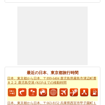
あなたは時間を無駄にすることなく目的地に着くことが
できます。
日本、東京都から日本、〒010-1211 秋田県秋
田市雄和椿川山籠４９ 秋田空港 (AXT)までの方向
を参照
してください。
あなたは、あなたの旅を計画する際に走行距離を知る必
要があります。
日本、東京都から日本、〒010-1211 秋田
県秋田市雄和椿川山籠４９ 秋田空港 (AXT)までの距離
を
探します
日本、東京都 から日本、〒010-1211 秋田県秋田市雄和椿
川山籠４９ 秋田空港 (AXT)まで 飛行機で飛びます、距離
がどのぐらいかかります。
日本、東京都から日本、〒
最近の日本、東京都旅行時間
010-1211 秋田県秋田市雄和椿川山籠４９ 秋田空港 (AXT)
日本、東京都から日本、〒899-6404 鹿児島県霧島市溝辺町麓
までの飛行距離
確認してください。
８２２ 鹿児島空港 (KOJ)までの移動時間
日本、東京都から日本、〒010-1211 秋田県秋田市雄和椿
川山籠４９ 秋田空港 (AXT)までの旅行
する方法について
は、旅行の要約を取得します。
日本、東京都から日本、〒663-8152 兵庫県西宮市甲子園町１