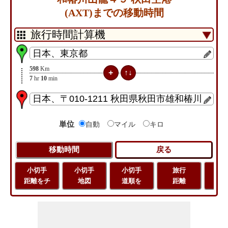
(AXT)までの移動時間
598
Km
7
hr
10
min
単位
自動
マイル
キロ
小切手
小切手
小切手
旅行
緯
距離をチ
地図
道順を
距離
経