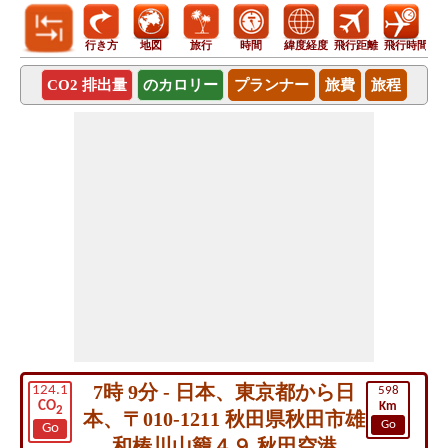
行き方
地図
旅行
時間
緯度経度
飛行距離
飛行時間
CO2 排出量
のカロリー
プランナー
旅費
旅程
7時 9分 - 日本、東京都から日
124.1
598
CO
Km
2
本、〒010-1211 秋田県秋田市雄
Go
Go
和椿川山籠４９ 秋田空港