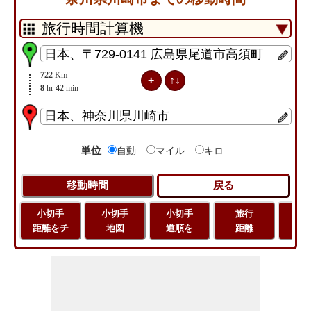
722
Km
8
hr
42
min
単位
自動
マイル
キロ
小切手
小切手
小切手
旅行
緯
距離をチ
地図
道順を
距離
経