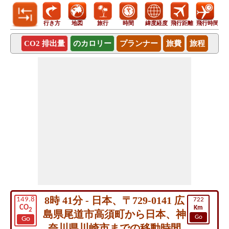
行き方
地図
旅行
時間
緯度経度
飛行距離
飛行時間
CO2 排出量
のカロリー
プランナー
旅費
旅程
8時 41分 - 日本、〒729-0141 広
149.8
722
CO
Km
2
島県尾道市高須町から日本、神
Go
Go
奈川県川崎市までの移動時間