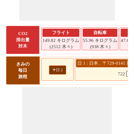
フライト
自転車
CO2
排出量
149.82 キログラム
55.96 キログラム
47.6
対木
(2512 木々)
(938 木々)
(7
日 1 : 日本、〒729-014
きみの
+
日 2
毎日
722
旅程