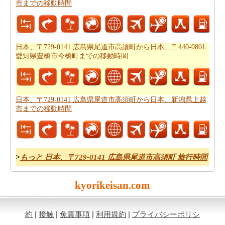
市までの移動時間
あなたは
日本、〒729-0141 広島県尾道市高須町から日
本、神奈川県川崎市までの道路ルートプラン
をチェック
することができます。
日本、〒729-0141 広島県尾道市高須町から日本、〒440-0801
燃料費は、道路の旅行を計画する際に考慮すべきもう一
愛知県豊橋市今橋町までの移動時間
つの重要な要因であります。
日本、〒729-0141 広島県尾
道市高須町から日本、神奈川県川崎市までの旅行の費用
をしたいですか。
日本、〒729-0141 広島県尾道市高須町から日本、新潟県上越
市までの移動時間
>
もっと 日本、〒729-0141 広島県尾道市高須町 旅行時間
kyorikeisan.com
約
|
接触
|
免責事項
|
利用規約
|
プライバシーポリシ