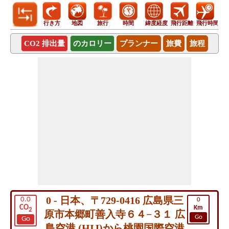
行き方
地図
旅行
時間
緯度経度
飛行距離
飛行時間
CO2 排出量
のカロリー
プランナー
旅費
旅程
0 - 日本、〒729-0416 広島県三
0.0
0
CO
Km
2
原市本郷町善入寺６４−３１ 広
Go
Go
島空港 (HIJ)から桃園国際空港