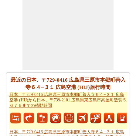
できます。
日本、〒729-0416 広島県三原市本郷町善入寺
６４−３１ 広島空港 (HIJ)から桃園国際空港までの方向
を
参照してください。
あなたは、あなたの旅を計画する際に走行距離を知る必
要があります。
日本、〒729-0416 広島県三原市本郷町善
入寺６４−３１ 広島空港 (HIJ)から桃園国際空港までの距
離
を探します
日本、〒729-0416 広島県三原市本郷町善入寺64−３１ 広
島空港 (HIJ) から桃園国際空港まで 飛行機で飛びます、
距離がどのぐらいかかります。
日本、〒729-0416 広島県
最近の日本、〒729-0416 広島県三原市本郷町善入
三原市本郷町善入寺６４−３１ 広島空港 (HIJ)から桃園国
寺６４−３１ 広島空港 (HIJ)旅行時間
際空港までの飛行距離
確認してください。
日本、〒729-0416 広島県三原市本郷町善入寺６４−３１ 広島
空港 (HIJ)から日本、〒739-2101 広島県東広島市高屋町造賀５
日本、〒729-0416 広島県三原市本郷町善入寺６４−３１
６７６までの移動時間
広島空港 (HIJ)から桃園国際空港までの旅行
する方法につ
いては、旅行の要約を取得します。
あなたはいつも道路で旅行中に多くの時間を費やすこと
日本、〒729-0416 広島県三原市本郷町善入寺６４−３１ 広島