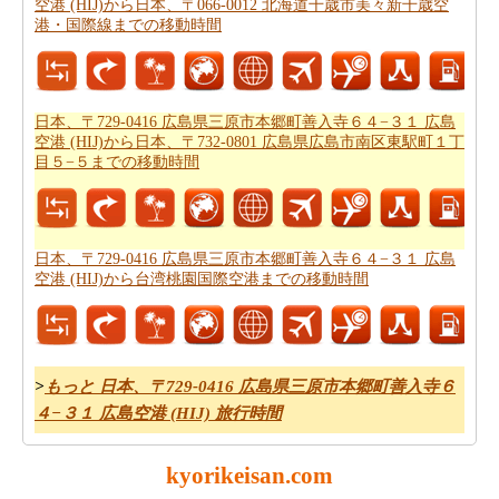
はできません。あなたは飛行機で行く方が良いかもしれ
空港 (HIJ)から日本、〒066-0012 北海道千歳市美々新千歳空
港・国際線までの移動時間
ません。
日本、〒729-0416 広島県三原市本郷町善入寺６
４−３１ 広島空港 (HIJ)から桃園国際空港までの飛行時間
をもらいます。
日本、〒729-0416 広島県三原市本郷町善入寺６４−３１ 広島
新しい場所に行くの後、あなたの目的地へのルートを知
空港 (HIJ)から日本、〒732-0801 広島県広島市南区東駅町１丁
ることが重要です。場合はルートを認識していません、
目５−５までの移動時間
あなたは
日本、〒729-0416 広島県三原市本郷町善入寺６
４−３１ 広島空港 (HIJ)から桃園国際空港までの道路ルー
トプラン
をチェックすることができます。
日本、〒729-0416 広島県三原市本郷町善入寺６４−３１ 広島
燃料費は、道路の旅行を計画する際に考慮すべきもう一
空港 (HIJ)から台湾桃園国際空港までの移動時間
つの重要な要因であります。
日本、〒729-0416 広島県三
原市本郷町善入寺６４−３１ 広島空港 (HIJ)から桃園国際
空港までの旅行の費用
をしたいですか。
>
もっと 日本、〒729-0416 広島県三原市本郷町善入寺６
４−３１ 広島空港 (HIJ) 旅行時間
kyorikeisan.com