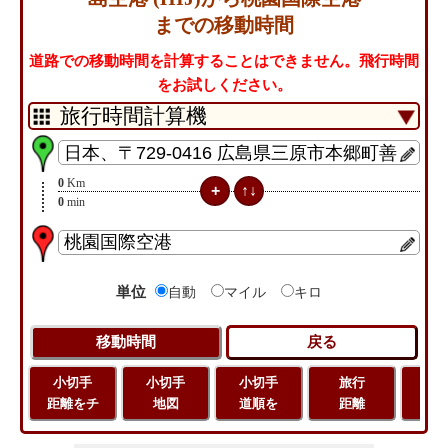
までの移動時間
道路での移動時間を計算することはできません。飛行時間
をお試しください。
0
Km
0
min
単位
自動
マイル
キロ
小切手
小切手
小切手
旅行
緯
距離をチ
地図
道順を
距離
経