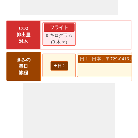
フライト
CO2
排出量
0 キログラム
対木
(0 木々)
日 1 : 日本、〒729-041
きみの
+
日 2
毎日
旅程