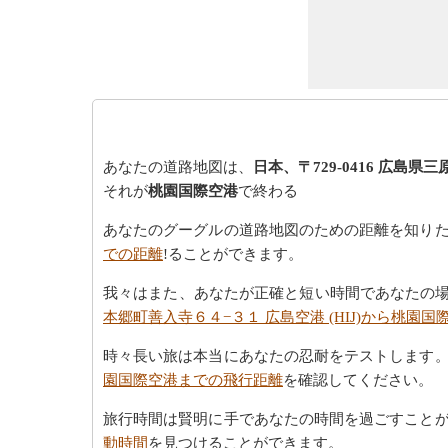
あなたの道路地図は、
日本、〒729-0416 広島県三
それが
桃園国際空港
で終わる
あなたのグーグルの道路地図のための距離を知り
での距離
!ることができます。
我々はまた、あなたが正確と短い時間であなたの
本郷町善入寺６４−３１ 広島空港 (HIJ)から桃園
時々長い旅は本当にあなたの忍耐をテストします
園国際空港までの飛行距離
を確認してください。
旅行時間は賢明に手であなたの時間を過ごすこと
動時間
を見つけることができます。