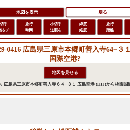
切手
旅行
小切手
緯度
旅行
離をチ
時間
道順を
経度
距離
0416 広島県三原市本郷町善入寺64−３１
国際空港?
416 広島県三原市本郷町善入寺６４−３１ 広島空港 (HIJ)から桃