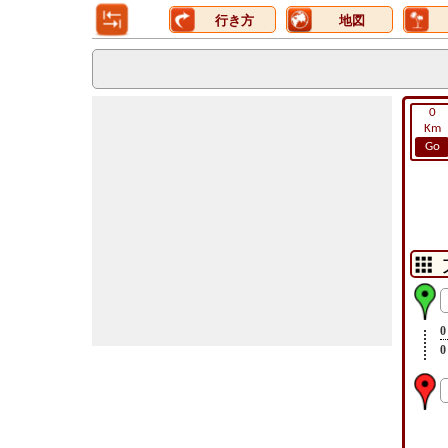
行き方
地図
0
Km
Go
0
0