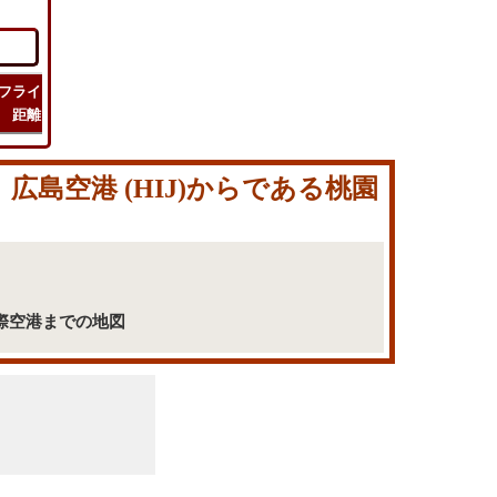
フライト
フライト
チェック
旅行
距離
時間
ルート
コスト
 広島空港 (HIJ)からである桃園
園国際空港までの地図